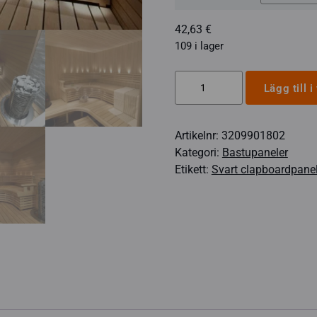
42,63
€
109 i lager
Tjärbeklädnadspanel
Lägg till 
15x90
mm,
Artikelnr:
3209901802
STP-
Kategori:
Bastupaneler
spetsig
Etikett:
Svart clapboardpane
mängd