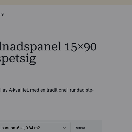
ig
dnadspanel 15×90
petsig
:
 av A-kvalitet, med en traditionell rundad stp-
Rensa