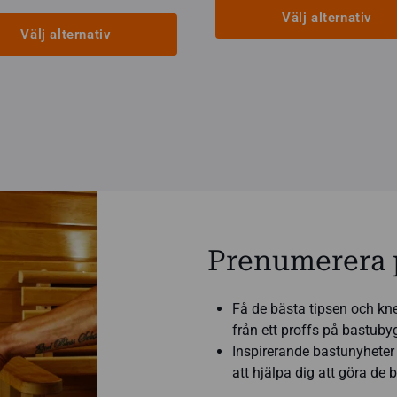
135,00 €
till
Välj alternativ
till
83,76 €
Välj alternativ
270,00 €
Den
här
produkten
ten
har
flera
varianter.
r.
De
olika
alternativen
tiven
kan
Prenumerera 
väljas
på
produktsidan
Få de bästa tipsen och kn
tsidan
från ett proffs på bastub
Inspirerande bastunyheter 
att hjälpa dig att göra de