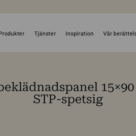
Produkter
Tjänster
Inspiration
Vår berättel
beklädnadspanel 15×9
STP-spetsig