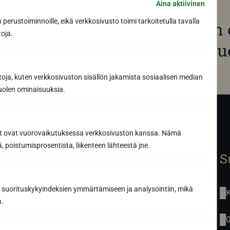
Aina aktiivinen
perustoiminnoille, eikä verkkosivusto toimi tarkoitetulla tavalla
Har du redan ritat di
toja.
programvara för bastu
toja, kuten verkkosivuston sisällön jakamista sosiaalisen median
uolen ominaisuuksia.
ät ovat vuorovaikutuksessa verkkosivuston kanssa. Nämä
 poistumisprosentista, liikenteen lähteestä jne.
Startsida
S
Renovering av bastu
Tjänster
 suorituskykyindeksien ymmärtämiseen ja analysointiin, mikä
Vår berättelse
K
n.
Inspiration
Produkter
Kontakt