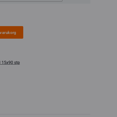
i varukorg
l 15x90 stp