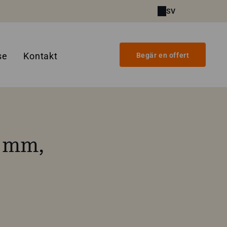
SV
se
Kontakt
Begär en offert
0 mm,