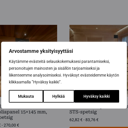
Arvostamme yksityisyyttäsi
Käytämme evästeitä selauskokemuksesi parantamiseksi,
personoitujen mainosten ja sisällön tarjoamiseksi ja
liikenteemme analysoimiseksi. Hyväksyt evästeidemme käytön
klikkaamalla ”Hyväksy kaikki”.
Mukauta
Hylkää
Hyväksy kaikki
behandlad
Svart locklistpanel 15×1
liapanel 15×145 mm,
STS-spetsig
petsig
Prisintervall:
62,82
€
-
83,76
€
Prisintervall:
€
-
270,00
€
62,82 €