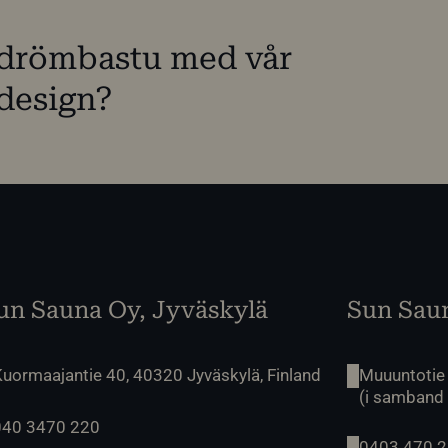
n drömbastu med vår
design?
un Sauna Oy, Jyväskylä
Sun Saun
uormaajantie 40, 40320 Jyväskylä, Finland
Muuuntotie
(i samband
040 3470 220
0403 470 