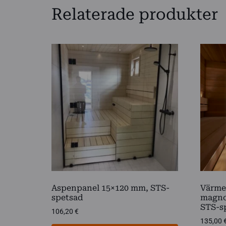
Relaterade produkter
Aspenpanel 15×120 mm, STS-
Värme
spetsad
magno
STS-s
106,20
€
135,00