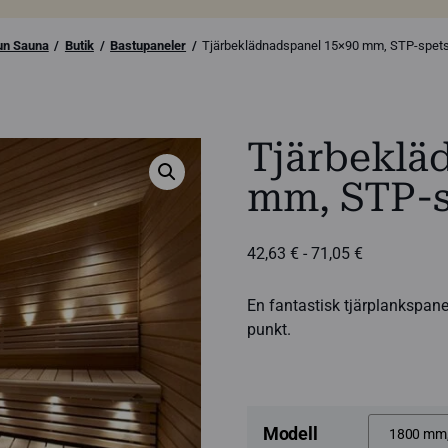
un Sauna
Butik
Bastupaneler
Tjärbeklädnadspanel 15×90 mm, STP-spets
Tjärbeklä
mm, STP-s
Prisintervall
42,63
€
-
71,05
€
42,63 €
till
En fantastisk tjärplankspanel
71,05 €
punkt.
Modell