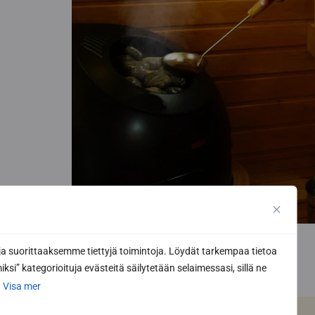
 suorittaaksemme tiettyjä toimintoja. Löydät tarkempaa tietoa
ksi” kategorioituja evästeitä säilytetään selaimessasi, sillä ne
.
Visa mer