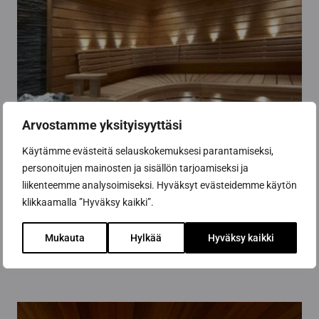
kan
väljas
på
produktsidan
Arvostamme yksityisyyttäsi
Käytämme evästeitä selauskokemuksesi parantamiseksi,
personoitujen mainosten ja sisällön tarjoamiseksi ja
liikenteemme analysoimiseksi. Hyväksyt evästeidemme käytön
Tjärbeklädnadspanel 15×90 mm, STP-spetsig
klikkaamalla ”Hyväksy kaikki”.
Prisintervall:
42,63
€
-
71,05
€
42,63 €
Mukauta
Hylkää
Hyväksy kaikki
till
Välj alternativ
71,05 €
Den
här
produkten