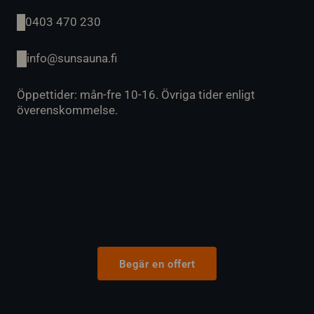
0403 470 230
info@sunsauna.fi
Öppettider: mån-fre 10-16. Övriga tider enligt
överenskommelse.
Begär en offert