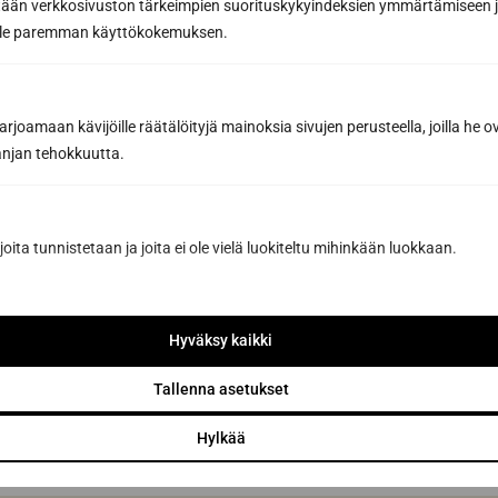
Inspirerande bastunyheter och förmåner från
tään verkkosivuston tärkeimpien suorituskykyindeksien ymmärtämiseen ja
våra partners för att hjälpa dig att göra de
oille paremman käyttökokemuksen.
bästa bastuköpen
E-postadress *
joamaan kävijöille räätälöityjä mainoksia sivujen perusteella, joilla he 
jan tehokkuutta.
Prenumerera på nyhetsbrevet
joita tunnistetaan ja joita ei ole vielä luokiteltu mihinkään luokkaan.
Genom att prenumerera godkänner du Sun Sauna Oy:s
integritetspolicy
.
Hyväksy kaikki
Du kan när som helst säga upp din prenumeration och du kommer
då inte att vara bunden av den.
Tallenna asetukset
Hylkää