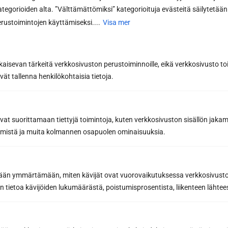
kategorioiden alta. ”Välttämättömiksi” kategorioituja evästeitä säilytetään 
rustoimintojen käyttämiseksi....
Visa mer
kaisevan tärkeitä verkkosivuston perustoiminnoille, eikä verkkosivusto toi
vät tallenna henkilökohtaisia tietoja.
avat suorittamaan tiettyjä toimintoja, kuten verkkosivuston sisällön jaka
räämistä ja muita kolmannen osapuolen ominaisuuksia.
Prenumerera på
nyhetsbrevet
etään ymmärtämään, miten kävijät ovat vuorovaikutuksessa verkkosivus
 tietoa kävijöiden lukumäärästä, poistumisprosentista, liikenteen lähtees
Få de bästa tipsen och knepen för en lyckad
basturenovering från ett proffs på
bastubyggnation