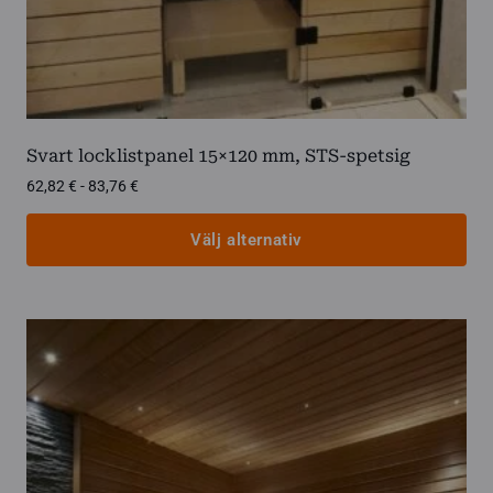
Svart locklistpanel 15×120 mm, STS-spetsig
Prisintervall:
62,82
€
-
83,76
€
62,82 €
till
Välj alternativ
83,76 €
Den
här
produkten
har
flera
varianter.
De
olika
alternativen