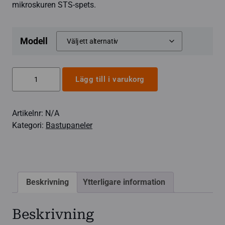
mikroskuren STS-spets.
Modell
Aspenpanel
Lägg till i varukorg
15x120
mm,
Artikelnr:
N/A
STS-
Kategori:
Bastupaneler
spetsad
mängd
Beskrivning
Ytterligare information
Beskrivning