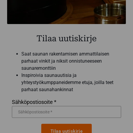
Tilaa uutiskirje
Saat saunan rakentamisen ammattilaisen
parhaat vinkit ja niksit onnistuneeseen
saunaremonttiin
Inspiroivia saunauutisia ja
yhteystyökumppaneidemme etuja, joilla teet
parhaat saunahankinnat
Sähköpostiosoite *
Tilaa uutiskirje