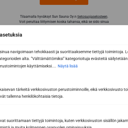
Tilaamalla hyväksyt Sun Sauna Oy:n
tietosuojaselosteen
.
Voit peruttaa liittymisen koska tahansa, eikä se sido sinua
mihinkään.
asetuksia
nua navigoimaan tehokkaasti ja suorittaaksemme tiettyjä toimintoja. L
kategorioiden alta. ”Välttämättömiksi” kategorioituja evästeitä säilytetään 
rustoimintojen käyttämiseksi....
Näytä lisää
kaisevan tärkeitä verkkosivuston perustoiminnoille, eikä verkkosivusto toi
vät tallenna henkilökohtaisia tietoja.
Sun Sauna Oy, Jyväskylä
Kuormaajantie 40, 40320 Jyväskylä
avat suorittamaan tiettyjä toimintoja, kuten verkkosivuston sisällön jaka
räämistä ja muita kolmannen osapuolen ominaisuuksia.