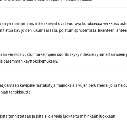
040 3470 220
etään ymmärtämään, miten kävijät ovat vuorovaikutuksessa verkkosivus
info@sunsauna.fi
 tietoa kävijöiden lukumäärästä, poistumisprosentista, liikenteen lähtees
Avoinna arkisin 9–16 tai sopimuksen mukaan.
Tavaran nouto arkisin klo 7-15 tai sopimuksen
tään verkkosivuston tärkeimpien suorituskykyindeksien ymmärtämiseen ja
mukaan.
oille paremman käyttökokemuksen.
Sun Sauna Oy, Vantaa, Pakkala
joamaan kävijöille räätälöityjä mainoksia sivujen perusteella, joilla he 
jan tehokkuutta.
Muuuntotie 3, 01510 VANTAA
(Kannus-Talon yhteydessä)
0403 470 230
joita tunnistetaan ja joita ei ole vielä luokiteltu mihinkään luokkaan.