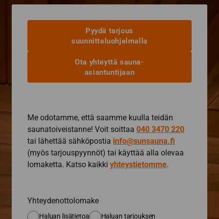
Pyydä tarjous
suunnitteluohjelmalla
Ota yhteyttä sauna-
asiantuntijaan
Me odotamme, että saamme kuulla teidän
saunatoiveistanne! Voit soittaa
040 3470 220
tai lähettää sähköpostia
info@sunsauna.fi
(myös tarjouspyynnöt) tai käyttää alla olevaa
lomaketta. Katso kaikki
yhteystietomme
.
Yhteydenottolomake
Haluan lisätietoa
Haluan tarjouksen