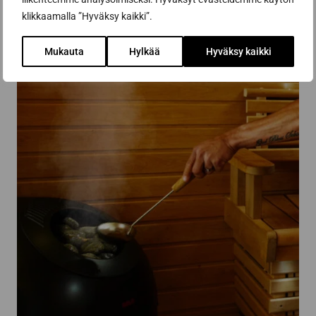
klikkaamalla ”Hyväksy kaikki”.
Mukauta
Hylkää
Hyväksy kaikki