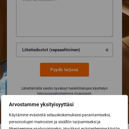
Pyydä tarjous
Lähettämällä viestin hyväksyt henkilötietojesi käsittelyn
tietosuojaselosteemme
mukaisesti.
Arvostamme yksityisyyttäsi
Käytämme evästeitä selauskokemuksesi parantamiseksi,
personoitujen mainosten ja sisällön tarjoamiseksi ja
liikenteemme analysoimiseksi. Hyväksyt evästeidemme käytön