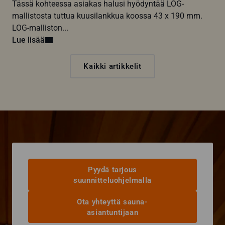
Tässä kohteessa asiakas halusi hyödyntää LOG-
mallistosta tuttua kuusilankkua koossa 43 x 190 mm.
LOG-malliston...
Lue lisää
Kaikki artikkelit
Pyydä tarjous
suunnitteluohjelmalla
Ota yhteyttä sauna-
asiantuntijaan