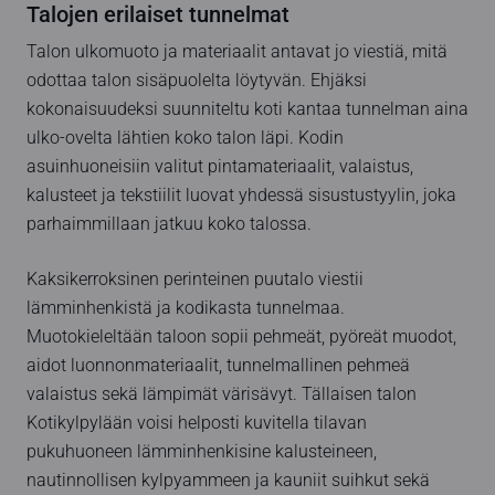
Talojen erilaiset tunnelmat
Talon ulkomuoto ja materiaalit antavat jo viestiä, mitä
odottaa talon sisäpuolelta löytyvän. Ehjäksi
kokonaisuudeksi suunniteltu koti kantaa tunnelman aina
ulko-ovelta lähtien koko talon läpi. Kodin
asuinhuoneisiin valitut pintamateriaalit, valaistus,
kalusteet ja tekstiilit luovat yhdessä sisustustyylin, joka
parhaimmillaan jatkuu koko talossa.
Kaksikerroksinen perinteinen puutalo viestii
lämminhenkistä ja kodikasta tunnelmaa.
Muotokieleltään taloon sopii pehmeät, pyöreät muodot,
aidot luonnonmateriaalit, tunnelmallinen pehmeä
valaistus sekä lämpimät värisävyt. Tällaisen talon
Kotikylpylään voisi helposti kuvitella tilavan
pukuhuoneen lämminhenkisine kalusteineen,
nautinnollisen kylpyammeen ja kauniit suihkut sekä