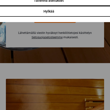
Tallenna asetukset
Hylkää
Pyydä tarjous
Lähettämällä viestin hyväksyt henkilötietojesi käsittelyn
tietosuojaselosteemme
mukaisesti.