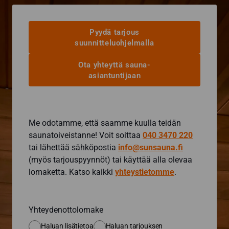
Pyydä tarjous
suunnitteluohjelmalla
Ota yhteyttä sauna-
asiantuntijaan
Me odotamme, että saamme kuulla teidän
saunatoiveistanne! Voit soittaa
040 3470 220
tai lähettää sähköpostia
info@sunsauna.fi
(myös tarjouspyynnöt) tai käyttää alla olevaa
lomaketta. Katso kaikki
yhteystietomme
.
Yhteydenottolomake
Haluan lisätietoa
Haluan tarjouksen