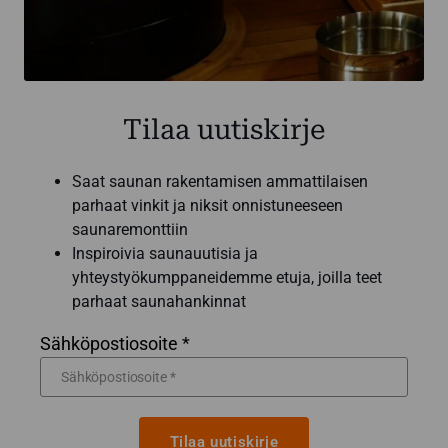
Tilaa uutiskirje
Saat saunan rakentamisen ammattilaisen
parhaat vinkit ja niksit onnistuneeseen
saunaremonttiin
Inspiroivia saunauutisia ja
yhteystyökumppaneidemme etuja, joilla teet
parhaat saunahankinnat
Sähköpostiosoite *
Tilaa uutiskirje