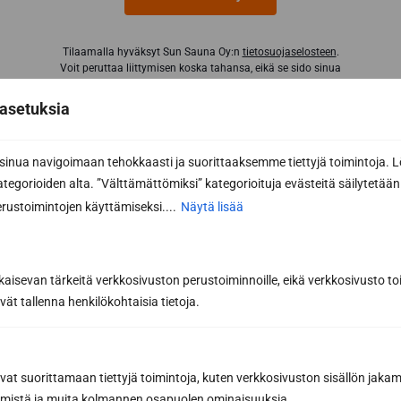
Tilaamalla hyväksyt Sun Sauna Oy:n
tietosuojaselosteen
.
Voit peruttaa liittymisen koska tahansa, eikä se sido sinua
mihinkään.
asetuksia
nua navigoimaan tehokkaasti ja suorittaaksemme tiettyjä toimintoja. L
kategorioiden alta. ”Välttämättömiksi” kategorioituja evästeitä säilytetään 
rustoimintojen käyttämiseksi....
Näytä lisää
kaisevan tärkeitä verkkosivuston perustoiminnoille, eikä verkkosivusto toi
vät tallenna henkilökohtaisia tietoja.
Sun Sauna Oy, Jyväskylä
Kuormaajantie 40, 40320 Jyväskylä
avat suorittamaan tiettyjä toimintoja, kuten verkkosivuston sisällön jaka
räämistä ja muita kolmannen osapuolen ominaisuuksia.