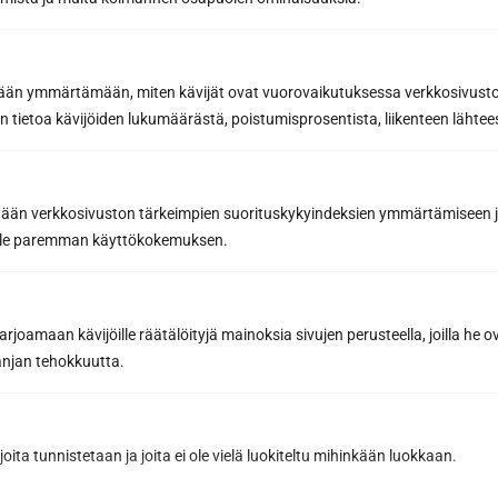
040 3470 220
etään ymmärtämään, miten kävijät ovat vuorovaikutuksessa verkkosivus
info@sunsauna.fi
 tietoa kävijöiden lukumäärästä, poistumisprosentista, liikenteen lähtees
Avoinna arkisin 9–16 tai sopimuksen mukaan.
Tavaran nouto arkisin klo 7-15 tai sopimuksen
tään verkkosivuston tärkeimpien suorituskykyindeksien ymmärtämiseen ja
mukaan.
oille paremman käyttökokemuksen.
Sun Sauna Oy, Vantaa, Pakkala
joamaan kävijöille räätälöityjä mainoksia sivujen perusteella, joilla he 
jan tehokkuutta.
Muuuntotie 3, 01510 VANTAA
(Kannus-Talon yhteydessä)
0403 470 230
joita tunnistetaan ja joita ei ole vielä luokiteltu mihinkään luokkaan.