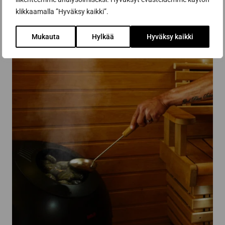
klikkaamalla ”Hyväksy kaikki”.
Mukauta
Hylkää
Hyväksy kaikki