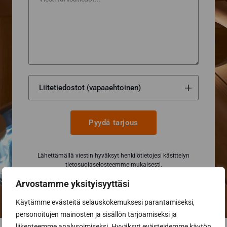
Pyydä tarjous
Lähettämällä viestin hyväksyt henkilötietojesi käsittelyn
tietosuojaselosteemme
mukaisesti.
Arvostamme yksityisyyttäsi
Käytämme evästeitä selauskokemuksesi parantamiseksi,
personoitujen mainosten ja sisällön tarjoamiseksi ja
liikenteemme analysoimiseksi. Hyväksyt evästeidemme käytön