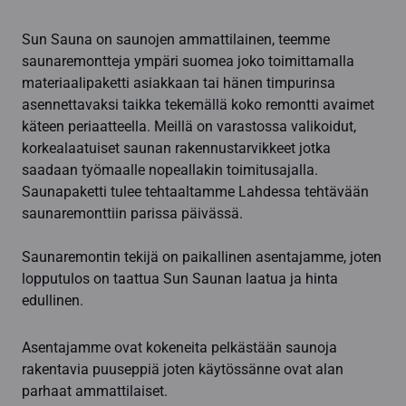
Sun Sauna on saunojen ammattilainen, teemme
saunaremontteja ympäri suomea joko toimittamalla
materiaalipaketti asiakkaan tai hänen timpurinsa
asennettavaksi taikka tekemällä koko remontti avaimet
käteen periaatteella. Meillä on varastossa valikoidut,
korkealaatuiset saunan rakennustarvikkeet jotka
saadaan työmaalle nopeallakin toimitusajalla.
Saunapaketti tulee tehtaaltamme Lahdessa tehtävään
saunaremonttiin parissa päivässä.
Saunaremontin tekijä on paikallinen asentajamme, joten
lopputulos on taattua Sun Saunan laatua ja hinta
edullinen.
Asentajamme ovat kokeneita pelkästään saunoja
rakentavia puuseppiä joten käytössänne ovat alan
parhaat ammattilaiset.