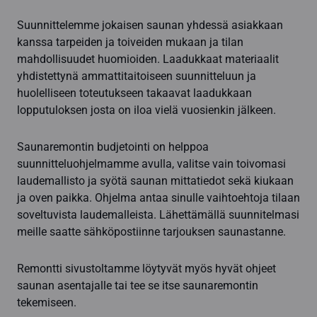
Suunnittelemme jokaisen saunan yhdessä asiakkaan
kanssa tarpeiden ja toiveiden mukaan ja tilan
mahdollisuudet huomioiden. Laadukkaat materiaalit
yhdistettynä ammattitaitoiseen suunnitteluun ja
huolelliseen toteutukseen takaavat laadukkaan
lopputuloksen josta on iloa vielä vuosienkin jälkeen.
Saunaremontin budjetointi on helppoa
suunnitteluohjelmamme avulla, valitse vain toivomasi
laudemallisto ja syötä saunan mittatiedot sekä kiukaan
ja oven paikka. Ohjelma antaa sinulle vaihtoehtoja tilaan
soveltuvista laudemalleista. Lähettämällä suunnitelmasi
meille saatte sähköpostiinne tarjouksen saunastanne.
Remontti sivustoltamme löytyvät myös hyvät ohjeet
saunan asentajalle tai tee se itse saunaremontin
tekemiseen.