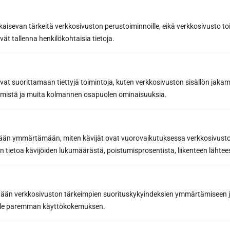
kaisevan tärkeitä verkkosivuston perustoiminnoille, eikä verkkosivusto toi
Tilaa uutiskirje
vät tallenna henkilökohtaisia tietoja.
Saat saunan rakentamisen ammattilaisen
parhaat vinkit ja niksit onnistuneeseen
avat suorittamaan tiettyjä toimintoja, kuten verkkosivuston sisällön jaka
saunaremonttiin
räämistä ja muita kolmannen osapuolen ominaisuuksia.
Inspiroivia saunauutisia ja
yhteystyökumppaneidemme etuja, joilla teet
parhaat saunahankinnat
etään ymmärtämään, miten kävijät ovat vuorovaikutuksessa verkkosivus
Sähköpostiosoite *
 tietoa kävijöiden lukumäärästä, poistumisprosentista, liikenteen lähtees
Tilaa uutiskirje
tään verkkosivuston tärkeimpien suorituskykyindeksien ymmärtämiseen ja
oille paremman käyttökokemuksen.
Tilaamalla hyväksyt Sun Sauna Oy:n
tietosuojaselosteen
.