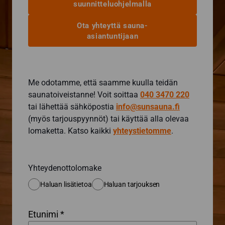
suunnitteluohjelmalla
Ota yhteyttä sauna-
asiantuntijaan
Me odotamme, että saamme kuulla teidän
saunatoiveistanne! Voit soittaa
040 3470 220
tai lähettää sähköpostia
info@sunsauna.fi
(myös tarjouspyynnöt) tai käyttää alla olevaa
lomaketta. Katso kaikki
yhteystietomme
.
Yhteydenottolomake
Haluan lisätietoa
Haluan tarjouksen
Etunimi *