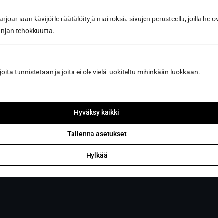
Voit peruttaa liittymisen koska tahansa, eikä se sido sinua
mihinkään.
joamaan kävijöille räätälöityjä mainoksia sivujen perusteella, joilla he 
jan tehokkuutta.
joita tunnistetaan ja joita ei ole vielä luokiteltu mihinkään luokkaan.
Hyväksy kaikki
Tallenna asetukset
Hylkää