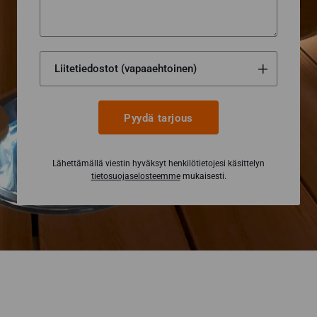
Pyydä tarjous
Lähettämällä viestin hyväksyt henkilötietojesi käsittelyn
tietosuojaselosteemme
mukaisesti.