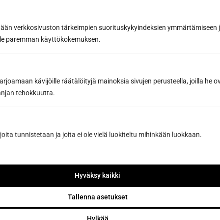
tään verkkosivuston tärkeimpien suorituskykyindeksien ymmärtämiseen ja
oille paremman käyttökokemuksen.
joamaan kävijöille räätälöityjä mainoksia sivujen perusteella, joilla he 
Have you already designed the sauna
jan tehokkuutta.
of your dreams with our sauna
design software?
joita tunnistetaan ja joita ei ole vielä luokiteltu mihinkään luokkaan.
Design your sauna
Hyväksy kaikki
Tallenna asetukset
Hylkää