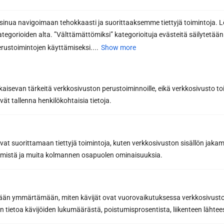
nua navigoimaan tehokkaasti ja suorittaaksemme tiettyjä toimintoja. L
kategorioiden alta. ”Välttämättömiksi” kategorioituja evästeitä säilytetään 
Message or further information...
rustoimintojen käyttämiseksi....
Show more
kaisevan tärkeitä verkkosivuston perustoiminnoille, eikä verkkosivusto toi
vät tallenna henkilökohtaisia tietoja.
avat suorittamaan tiettyjä toimintoja, kuten verkkosivuston sisällön jaka
räämistä ja muita kolmannen osapuolen ominaisuuksia.
Request a quote
etään ymmärtämään, miten kävijät ovat vuorovaikutuksessa verkkosivus
 tietoa kävijöiden lukumäärästä, poistumisprosentista, liikenteen lähtees
By sending us a message, you agree to the processing of your
personal data in accordance with
our Privacy Policy.