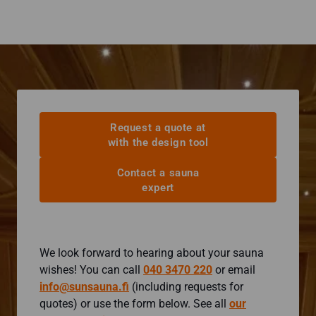
Request a quote at
with the design tool
Contact a sauna
expert
We look forward to hearing about your sauna
wishes! You can call
040 3470 220
or email
info@sunsauna.fi
(including requests for
quotes) or use the form below. See all
our