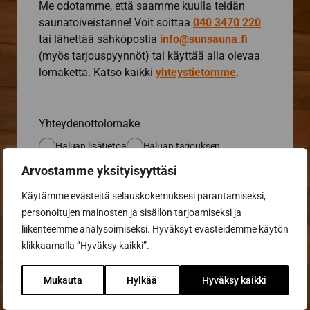
Me odotamme, että saamme kuulla teidän
saunatoiveistanne! Voit soittaa
040 3470 220
tai lähettää sähköpostia
info@sunsauna.fi
(myös tarjouspyynnöt) tai käyttää alla olevaa
lomaketta. Katso kaikki
yhteystietomme
.
Yhteydenottolomake
Haluan lisätietoa
Haluan tarjouksen
Arvostamme yksityisyyttäsi
Etunimi *
Käytämme evästeitä selauskokemuksesi parantamiseksi,
personoitujen mainosten ja sisällön tarjoamiseksi ja
liikenteemme analysoimiseksi. Hyväksyt evästeidemme käytön
klikkaamalla ”Hyväksy kaikki”.
Sukunimi *
Mukauta
Hylkää
Hyväksy kaikki
Puhelin