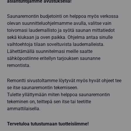
asiantuntijamme avustuksella!
Saunaremontin budjetointi on helppoa myös verkossa
olevan suunnitteluohjelmamme avulla, valitse vain
toivomasi laudemallisto ja syötä saunan mittatiedot
sekä kiukaan ja oven paikka. Ohjelma antaa sinulle
vaihtoehtoja tilaan soveltuvista laudemalleista.
Lähettämällä suunnitelmasi meille saatte
sähköpostiinne eritellyn tarjouksen saunanne
remontista.
Remontti sivustoltamme löytyvät myös hyvät ohjeet tee
se itse saunaremontin tekemiseen.
Tulette yllättymään miten helppoa saunaremontin
tekeminen on, teittepä sen itse tai teetitte
ammattilaisella.
Tervetuloa tutustumaan tuotteisiimme!