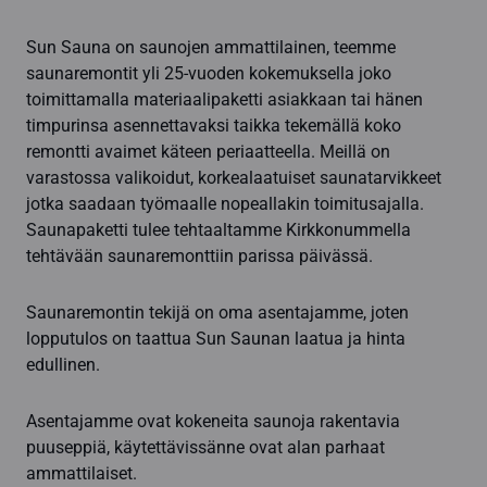
Sun Sauna on saunojen ammattilainen, teemme
saunaremontit yli 25-vuoden kokemuksella joko
toimittamalla materiaalipaketti asiakkaan tai hänen
timpurinsa asennettavaksi taikka tekemällä koko
remontti avaimet käteen periaatteella. Meillä on
varastossa valikoidut, korkealaatuiset saunatarvikkeet
jotka saadaan työmaalle nopeallakin toimitusajalla.
Saunapaketti tulee tehtaaltamme Kirkkonummella
tehtävään saunaremonttiin parissa päivässä.
Saunaremontin tekijä on oma asentajamme, joten
lopputulos on taattua Sun Saunan laatua ja hinta
edullinen.
Asentajamme ovat kokeneita saunoja rakentavia
puuseppiä, käytettävissänne ovat alan parhaat
ammattilaiset.