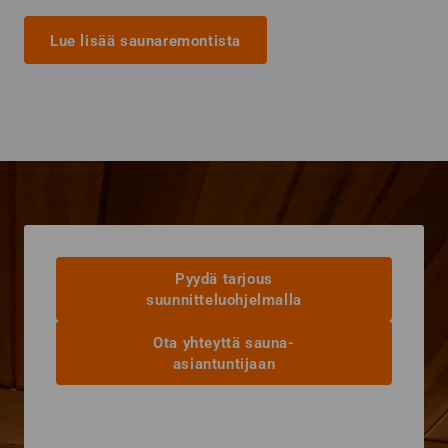
Lue lisää saunaremontista
Pyydä tarjous
suunnitteluohjelmalla
Ota yhteyttä sauna-
asiantuntijaan