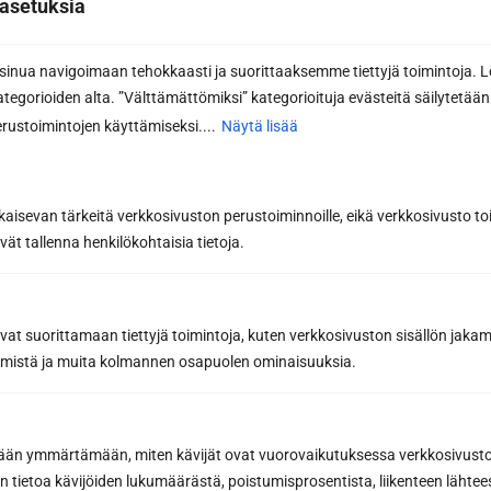
asetuksia
nua navigoimaan tehokkaasti ja suorittaaksemme tiettyjä toimintoja. L
kategorioiden alta. ”Välttämättömiksi” kategorioituja evästeitä säilytetään 
rustoimintojen käyttämiseksi....
Näytä lisää
kaisevan tärkeitä verkkosivuston perustoiminnoille, eikä verkkosivusto toi
vät tallenna henkilökohtaisia tietoja.
avat suorittamaan tiettyjä toimintoja, kuten verkkosivuston sisällön jaka
räämistä ja muita kolmannen osapuolen ominaisuuksia.
Tilaa uutiskirje
Saat saunan rakentamisen ammattilaisen
etään ymmärtämään, miten kävijät ovat vuorovaikutuksessa verkkosivus
parhaat vinkit ja niksit onnistuneeseen
 tietoa kävijöiden lukumäärästä, poistumisprosentista, liikenteen lähtees
saunaremonttiin