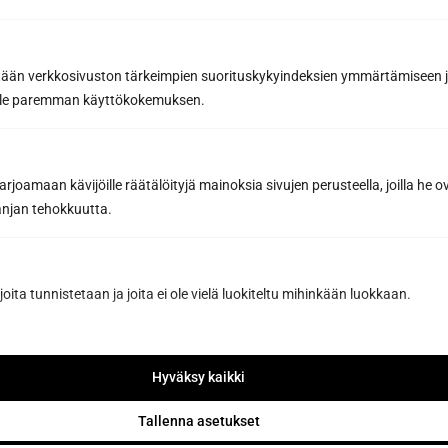
Inspiroivia saunauutisia ja
yhteystyökumppaneidemme etuja, joilla teet
parhaat saunahankinnat
tään verkkosivuston tärkeimpien suorituskykyindeksien ymmärtämiseen ja
oille paremman käyttökokemuksen.
Sähköpostiosoite *
joamaan kävijöille räätälöityjä mainoksia sivujen perusteella, joilla he 
jan tehokkuutta.
Tilaa uutiskirje
Tilaamalla hyväksyt Sun Sauna Oy:n
tietosuojaselosteen
.
Voit peruttaa liittymisen koska tahansa, eikä se sido sinua
joita tunnistetaan ja joita ei ole vielä luokiteltu mihinkään luokkaan.
mihinkään.
Hyväksy kaikki
Tallenna asetukset