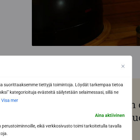
 suorittaaksemme tiettyjä toimintoja. Löydät tarkempaa tietoa
ksi” kategorioituja evästeitä säilytetään selaimessasi, sillä ne
.
Visa mer
Har du redan ritat di
programvara för bastu
Aina aktiivinen
perustoiminnoille, eikä verkkosivusto toimi tarkoitetulla tavalla
toja.