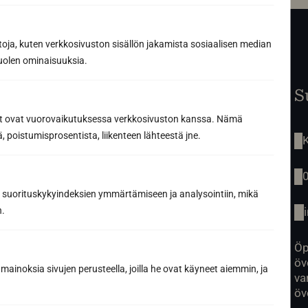
toja, kuten verkkosivuston sisällön jakamista sosiaalisen median
uolen ominaisuuksia.
Startsida
S
Renovering av bastu
ät ovat vuorovaikutuksessa verkkosivuston kanssa. Nämä
Tjänster
 poistumisprosentista, liikenteen lähteestä jne.
Vår berättelse
K
Inspiration
Produkter
Kontakt
 suorituskykyindeksien ymmärtämiseen ja analysointiin, mikä
n.
Öp
öv
mainoksia sivujen perusteella, joilla he ovat käyneet aiemmin, ja
va
öv