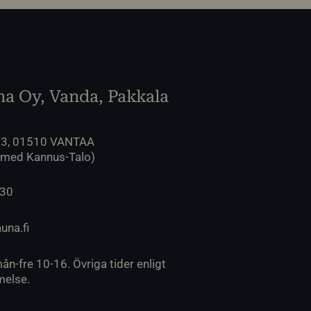
a Oy, Vanda, Pakkala
 3, 01510 VANTAA
 med Kannus-Talo)
230
una.fi
ån-fre 10-16. Övriga tider enligt
else.