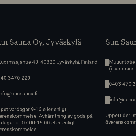
un Sauna Oy, Jyväskylä
Sun Saun
uormaajantie 40, 40320 Jyväskylä, Finland
Muuuntotie
(i samband
040 3470 220
0403 470 
info@sunsauna.fi
info@sunsa
pet vardagar 9-16 eller enligt
Öppettider: m
erenskommelse. Avhämtning av gods på
överenskomm
rdagar kl. 07.00-15.00 eller enligt
erenskommelse.