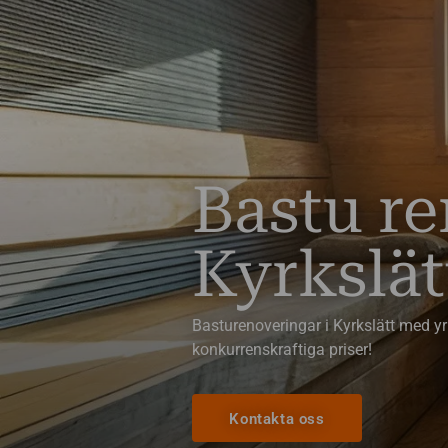
Bastu r
Kyrkslät
Basturenoveringar i Kyrkslätt med yr
konkurrenskraftiga priser!
Kontakta oss