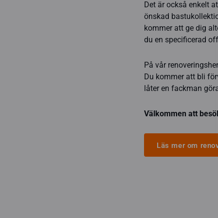
Det är också enkelt a
önskad bastukollekti
kommer att ge dig alte
du en specificerad off
På vår renoveringshe
Du kommer att bli förv
låter en fackman göra
Välkommen att besök
Läs mer om renov