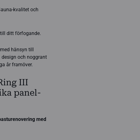
Sauna-kvalitet och
ll ditt förfogande.
med hänsyn till
l design och noggrant
ga år framöver.
Ring III
ika panel-
 basturenovering med