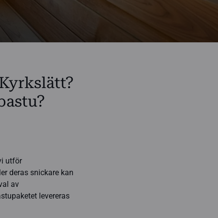
 Kyrkslätt?
bastu?
i utför
er deras snickare kan
val av
astupaketet levereras