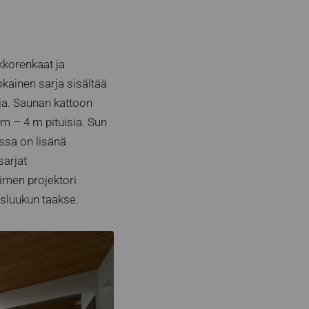
kkorenkaat ja
kainen sarja sisältää
uja. Saunan kattoon
 m – 4 m pituisia. Sun
ssa on lisänä
sarjat
simen projektori
usluukun taakse.