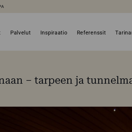
PA
t
Palvelut
Inspiraatio
Referenssit
Tarin
naan – tarpeen ja tunnelm