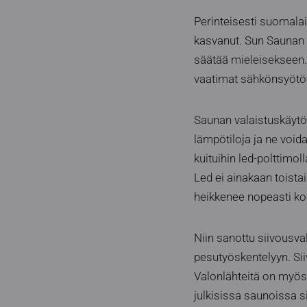
Perinteisesti suomalai
kasvanut. Sun Saunan 
säätää mieleisekseen. 
vaatimat sähkönsyötöt 
Saunan valaistuskäytös
lämpötiloja ja ne voida
kuituihin led-polttimol
Led ei ainakaan toista
heikkenee nopeasti ko
Niin sanottu siivousval
pesutyöskentelyyn. Sii
Valonlähteitä on myös o
julkisissa saunoissa s