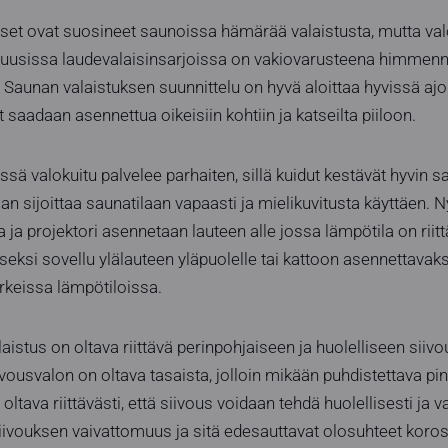
set ovat suosineet saunoissa hämärää valaistusta, mutta valo
uusissa laudevalaisinsarjoissa on vakiovarusteena himmennin
Saunan valaistuksen suunnittelu on hyvä aloittaa hyvissä ajoi
saadaan asennettua oikeisiin kohtiin ja katseilta piiloon.
sä valokuitu palvelee parhaiten, sillä kuidut kestävät hyvin s
an sijoittaa saunatilaan vapaasti ja mielikuvitusta käyttäen. 
la ja projektori asennetaan lauteen alle jossa lämpötila on riitt
iseksi sovellu ylälauteen yläpuolelle tai kattoon asennettavaks
rkeissa lämpötiloissa.
aistus on oltava riittävä perinpohjaiseen ja huolelliseen siivo
vousvalon on oltava tasaista, jolloin mikään puhdistettava pint
ltava riittävästi, että siivous voidaan tehdä huolellisesti ja v
iivouksen vaivattomuus ja sitä edesauttavat olosuhteet koros