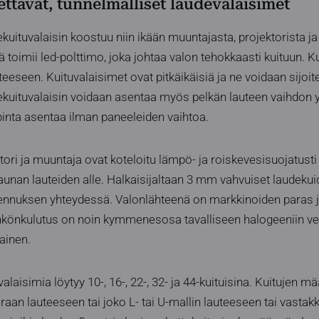
ttavat, tunnelmalliset laudevalaisimet
ituvalaisin koostuu niin ikään muuntajasta, projektorista ja 
 toimii led-polttimo, joka johtaa valon tehokkaasti kuituun. Ku
eeseen. Kuituvalaisimet ovat pitkäikäisiä ja ne voidaan sijoite
kuituvalaisin voidaan asentaa myös pelkän lauteen vaihdon 
pinta asentaa ilman paneeleiden vaihtoa.
tori ja muuntaja ovat koteloitu lämpö- ja roiskevesisuojatusti 
saunan lauteiden alle. Halkaisijaltaan 3 mm vahvuiset laudekui
sennuksen yhteydessä. Valonlähteenä on markkinoiden paras j
ähkönkulutus on noin kymmenesosa tavalliseen halogeeniin ver
ainen.
laisimia löytyy 10-, 16-, 22-, 32- ja 44-kuituisina. Kuitujen m
raan lauteeseen tai joko L- tai U-mallin lauteeseen tai vastakk