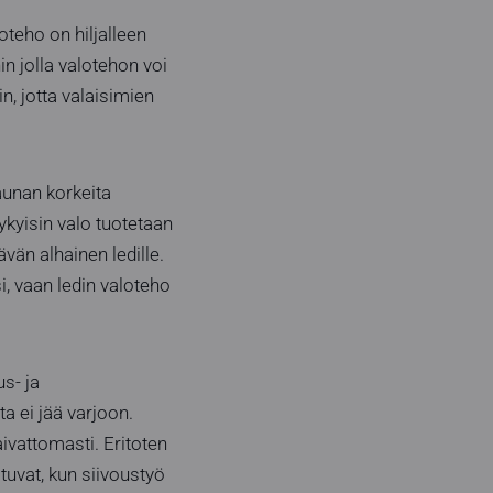
teho on hiljalleen
 jolla valotehon voi
n, jotta valaisimien
aunan korkeita
Nykyisin valo tuotetaan
ävän alhainen ledille.
i, vaan ledin valoteho
us- ja
a ei jää varjoon.
aivattomasti. Eritoten
tuvat, kun siivoustyö