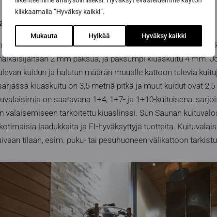
liikenteemme analysoimiseksi. Hyväksyt evästeidemme käytön
klikkaamalla ”Hyväksy kaikki”.
a ja kiuaslinssejä
Mukauta
Hylkää
Hyväksy kaikki
, asennusvalmis valosarja sisältää projektorin, kuitunipun, lu
 halkaisijaltaan 2 mm paksua, ja paksumpi kiuaskuitu 4 mm. Jo
ulevan kuidun ja halutun määrän muualle kattoon tulevia kuit
arjassa kiuaskuitu on 3,5 metriä pitkä ja muut kuidut ovat 2,5
uvalaisimia on saatavana 1+4, 1+7- ja 1+10-kuituisena; sarjoi
n valaisemiseen tarkoitettu kiuaslinssi. Sun Saunan kuituvalo
otimaisia laadukkaita ja FI-hyväksyttyjä tuotteita. Kuituvalai
vaan tilaan, esim. puku- tai pesuhuoneen välikattoon tarkist