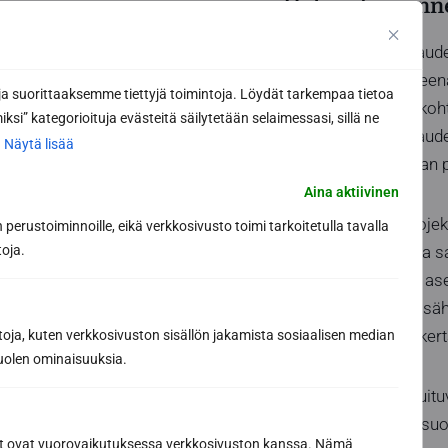
Helposti asenne
Sun Saunan ECO-laudeku
Valonlähteenä lähteenä
 suorittaaksemme tiettyjä toimintoja. Löydät tarkempaa tietoa
tuodaan haluttuun koht
ksi” kategorioituja evästeitä säilytetään selaimessasi, sillä ne
löylyhuoneessa. Laude
.
Näytä lisää
valaisinsarja voidaan 
Aina aktiivinen
Kuituvalosarjan projek
perustoiminnoille, eikä verkkosivusto toimi tarkoitetulla tavalla
turvallisesti asentaa 
toja.
sopivan mittaisiksi a
led-polttimo, jonka s
kestoikä on moninkert
toja, kuten verkkosivuston sisällön jakamista sosiaalisen median
uolen ominaisuuksia.
ECO-mallin laudekuituva
valaisimet sopivat suo
ät ovat vuorovaikutuksessa verkkosivuston kanssa. Nämä