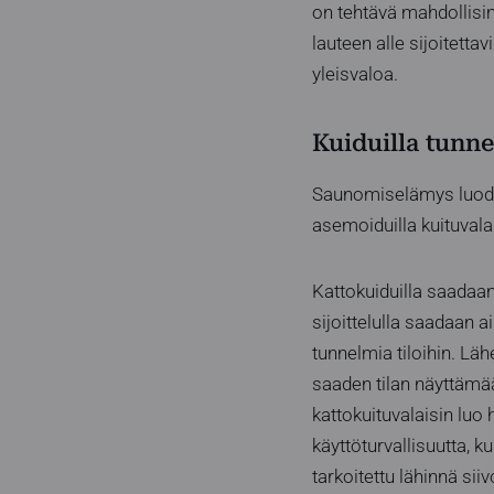
on tehtävä mahdollisimm
lauteen alle sijoitetta
yleisvaloa.
Kuiduilla tunn
Saunomiselämys luodaan
asemoiduilla kuituvalai
Kattokuiduilla saadaan
sijoittelulla saadaan a
tunnelmia tiloihin. Läh
saaden tilan näyttämää
kattokuituvalaisin luo 
käyttöturvallisuutta, k
tarkoitettu lähinnä sii