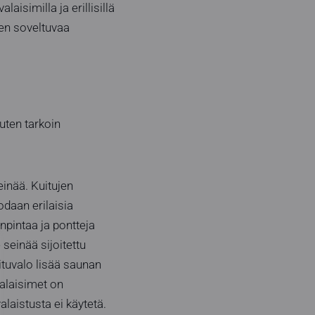
aisimilla ja erillisillä
seen soveltuvaa
uten tarkoin
einää. Kuitujen
odaan erilaisia
npintaa ja pontteja
seinää sijoitettu
uituvalo lisää saunan
valaisimet on
alaistusta ei käytetä.