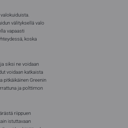
valokuiduista.
idun välityksellä valo
lla vapaasti
yhteydessä, koska
ja siksi ne voidaan
dut voidaan katkaista
a pitkäikäinen Greenin
rattuna ja polttimon
äärästä riippuen
ain istuttavaan