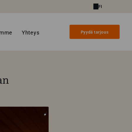
FI
amme
Yhteys
Pyydä tarjous
an