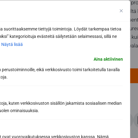
Ota huomioon proj
tässä saat meiltä 
Itse kuitujen ase
on istuimen etureu
 suorittaaksemme tiettyjä toimintoja. Löydät tarkempaa tietoa
ksi” kategorioituja evästeitä säilytetään selaimessasi, sillä ne
määrittää reiät kui
.
Näytä lisää
Muita käyttää val
ammattilaista!
Aina aktiivinen
perustoiminnoille, eikä verkkosivusto toimi tarkoitetulla tavalla
Saunagalleria
toja.
toja, kuten verkkosivuston sisällön jakamista sosiaalisen median
uolen ominaisuuksia.
Jaa artikkeli
ät ovat vuorovaikutuksessa verkkosivuston kanssa. Nämä