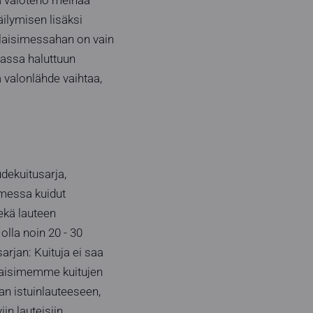
ilymisen lisäksi
alaisimessahan on vain
unassa haluttuun
 valonlähde vaihtaa,
dekuitusarja,
imessa kuidut
ekä lauteen
olla noin 20 - 30
arjan: Kuituja ei saa
alaisimemme kuitujen
an istuinlauteeseen,
in lauteisiin.