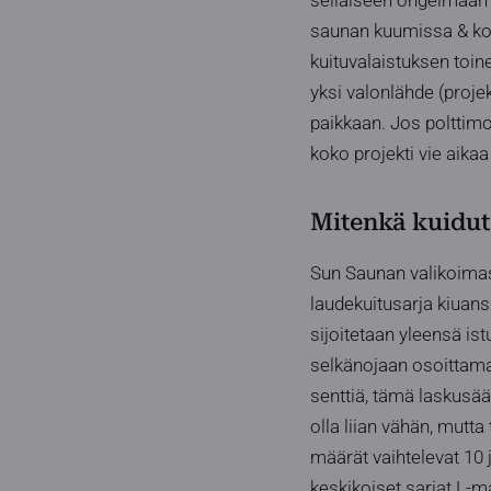
saunan kuumissa & kos
kuituvalaistuksen toi
yksi valonlähde (projek
paikkaan. Jos polttim
koko projekti vie aik
Mitenkä kuidut 
Sun Saunan valikoimast
laudekuitusarja kiuans
sijoitetaan yleensä is
selkänojaan osoittamaa
senttiä, tämä laskusää
olla liian vähän, mutt
määrät vaihtelevat 10 
keskikoiset sarjat L-ma