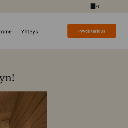
FI
amme
Yhteys
Pyydä tarjous
yn!