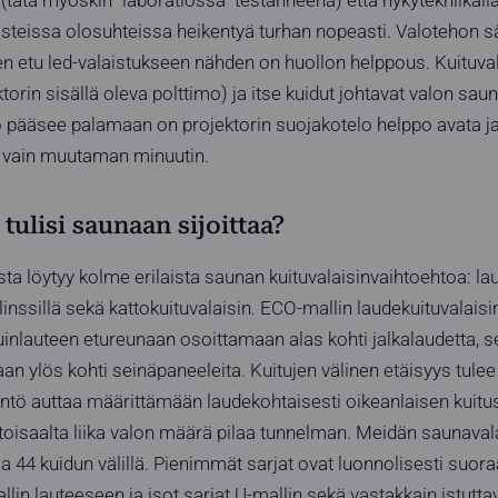
teissa olosuhteissa heikentyä turhan nopeasti. Valotehon sä
nen etu led-valaistukseen nähden on huollon helppous. Kuituv
torin sisällä oleva polttimo) ja itse kuidut johtavat valon sa
o pääsee palamaan on projektorin suojakotelo helppo avata ja
aa vain muutaman minuutin.
tulisi saunaan sijoittaa?
a löytyy kolme erilaista saunan kuituvalaisinvaihtoehtoa: lau
linssillä sekä kattokuituvalaisin. ECO-mallin laudekuituvalais
tuinlauteen etureunaan osoittamaan alas kohti jalkalaudetta, s
n ylös kohti seinäpaneeleita. Kuitujen välinen etäisyys tulee 
ntö auttaa määrittämään laudekohtaisesti oikeanlaisen kuitus
a toisaalta liika valon määrä pilaa tunnelman. Meidän saunav
ja 44 kuidun välillä. Pienimmät sarjat ovat luonnolisesti suora
llin lauteeseen ja isot sarjat U-mallin sekä vastakkain istuttavi