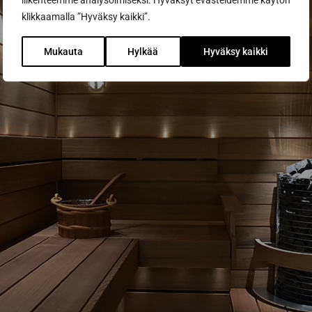
liikenteemme analysoimiseksi. Hyväksyt evästeidemme käytön
klikkaamalla ”Hyväksy kaikki”.
Mukauta
Hylkää
Hyväksy kaikki