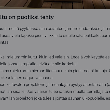
tu on puoliksi tehty
ousta meiltä pyytäessä aina asiantuntijamme ehdotuksen ja m
ässä vielä lopuksi pieni vinkkilista sinulle joka pähkäilet parh
ntaa:
i mielummin kuitu- kiuin led-valaisin. Ledejä voit käyttää es
lla jossa lämpötilat eivät ole niin korkeita!
n aina mielummin hieman liian suuri kuin pieni määrä kuituja.
oikeanlaisen sarjan valinassa.
an kuituvalon projektorin ja muuntajan pystyy asentamaan (
tilan sisälle. Jos valaisin tulee joltakin muulta toimittajalt
antilan projektori joka tulee sijoittaa saunan ulkopuolelle, e