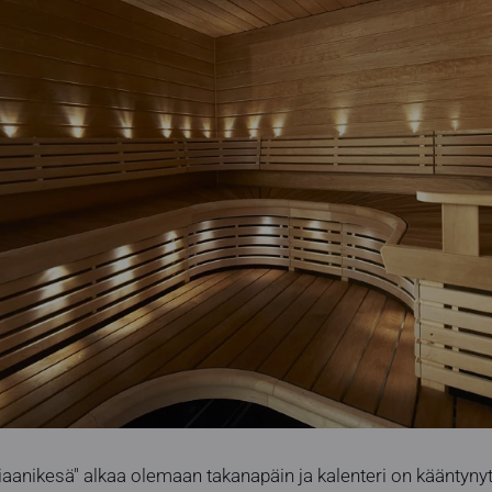
tiaanikesä" alkaa olemaan takanapäin ja kalenteri on kääntyny