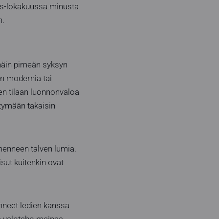
yys-lokakuussa minusta
n.
 näin pimeän syksyn
n modernia tai
en tilaan luonnonvaloa
rtymään takaisin
menneen talven lumia.
sut kuitenkin ovat
nneet ledien kanssa
la valoteho meinaa