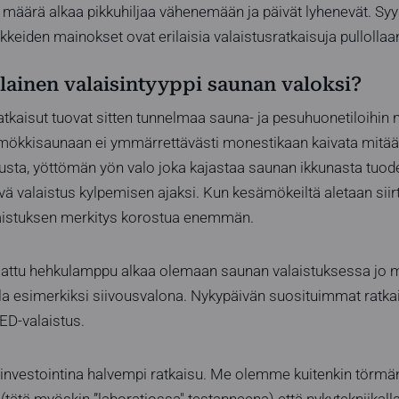
 määrä alkaa pikkuhiljaa vähenemään ja päivät lyhenevät. S
iikkeiden mainokset ovat erilaisia valaistusratkaisuja pullollaa
lainen valaisintyyppi saunan valoksi?
atkaisut tuovat sitten tunnelmaa sauna- ja pesuhuonetiloihin
mökkisaunaan ei ymmärrettävästi monestikaan kaivata mitää
sta, yöttömän yön valo joka kajastaa saunan ikkunasta tuod
ävä valaistus kylpemisen ajaksi. Kun kesämökeiltä aletaan sii
laistuksen merkitys korostua enemmän.
uojattu hehkulamppu alkaa olemaan saunan valaistuksessa jo 
olla esimerkiksi siivousvalona. Nykypäivän suosituimmat ratkai
LED-valaistus.
ainvestointina halvempi ratkaisu. Me olemme kuitenkin törmä
tätä myöskin ”laboratiossa" testanneena) että nykytekniikal