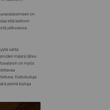
-saunavalaisimeen on
staa että kattoon
kestä jatkuvassa
syytä valita
aatioiden määrä lähes
ituvalaisin on myös
itettavaa
itettuna. Kattokuituja
rä pieniä kuituja