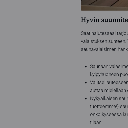
Hyvin suunnitel
Saat halutessasi tarj
valaistuksen suhteen. T
saunavalaisimen hanki
Saunaan valasimeks
kylpyhuoneen puole
Valitse lauteesee
auttaa mielellään 
Nykyaikaisen saun
tuotteemme!) sauna
onko kyseessä kuiv
tilaan.