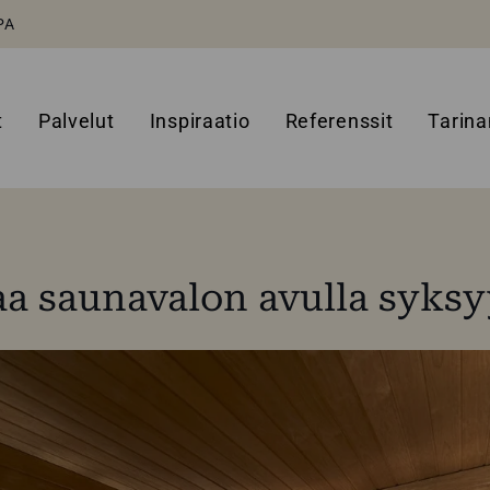
PA
t
Palvelut
Inspiraatio
Referenssit
Tarin
a saunavalon avulla syksy