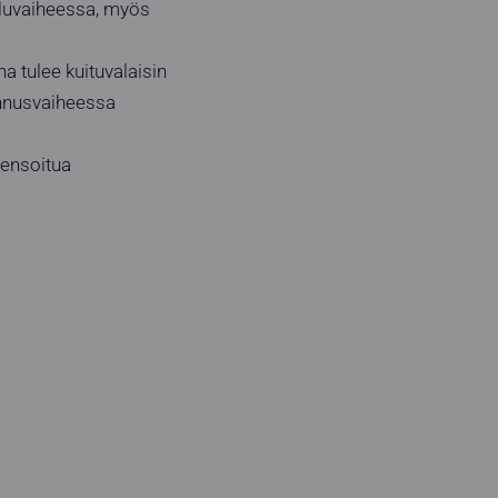
eluvaiheessa, myös
 tulee kuituvalaisin
sennusvaiheessa
sensoitua