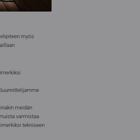
ielipiteen myös
aillaan
imerkiksi
 Suunnittelijamme
ainakin meidän
a muista varmistaa
simerkiksi tekniseen