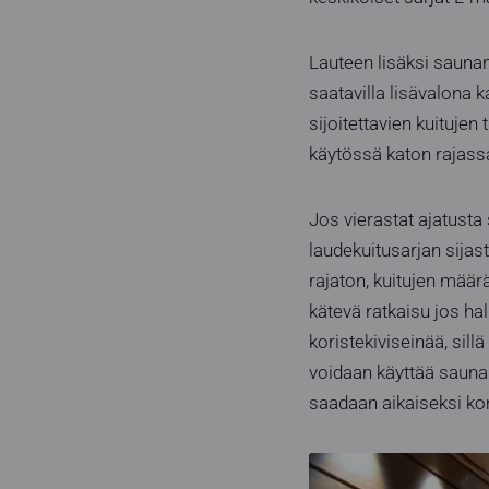
Lauteen lisäksi saunan
saatavilla lisävalona k
sijoitettavien kuitujen
käytössä katon rajassa
Jos vierastat ajatusta s
laudekuitusarjan sijas
rajaton, kuitujen määr
kätevä ratkaisu jos ha
koristekiviseinää, sill
voidaan käyttää sauna
saadaan aikaiseksi ko