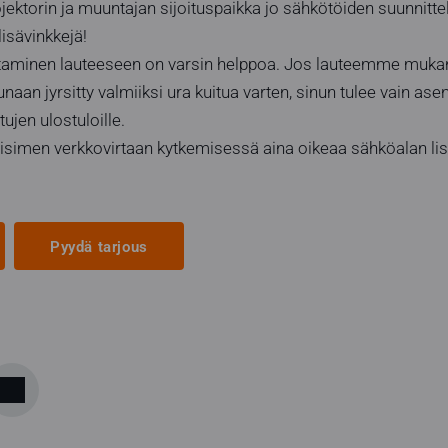
ektorin ja muuntajan sijoituspaikka jo sähkötöiden suunnitt
lisävinkkejä!
ntaminen lauteeseen on varsin helppoa. Jos lauteemme mukana
naan jyrsitty valmiiksi ura kuitua varten, sinun tulee vain a
tujen ulostuloille.
aisimen verkkovirtaan kytkemisessä aina oikeaa sähköalan li
Pyydä tarjous