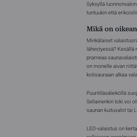
Syksyllä luonnonvalon
tuntuukin että erikoisl
Mikä on oikean
Minkälaiset valaistusr
lähestyessä? Kesällä 
prameaa saunavalaistu
on monelle aivan riitt
kotisaunaan alkaa va
Puuritiläsäleiköllä s
Sellainenkin toki voi 
saunan kuituvalot tai 
LED-valaistus on kert
sellaiseen ongelmaan (