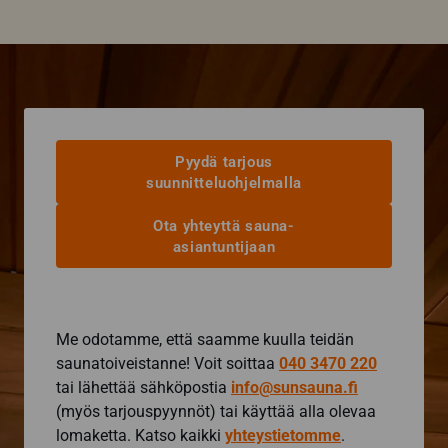
Pyydä tarjous
suunnitteluohjelmalla
Ota yhteyttä sauna-
asiantuntijaan
Me odotamme, että saamme kuulla teidän
saunatoiveistanne! Voit soittaa
040 3470 220
tai lähettää sähköpostia
info@sunsauna.fi
(myös tarjouspyynnöt) tai käyttää alla olevaa
lomaketta. Katso kaikki
yhteystietomme
.