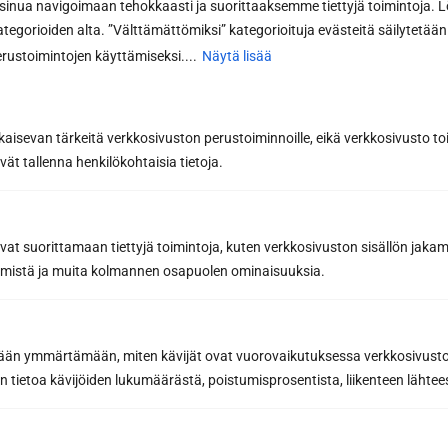
nua navigoimaan tehokkaasti ja suorittaaksemme tiettyjä toimintoja. L
kategorioiden alta. ”Välttämättömiksi” kategorioituja evästeitä säilytetään 
Viesti tai lisätiedot...
rustoimintojen käyttämiseksi....
Näytä lisää
kaisevan tärkeitä verkkosivuston perustoiminnoille, eikä verkkosivusto toi
vät tallenna henkilökohtaisia tietoja.
avat suorittamaan tiettyjä toimintoja, kuten verkkosivuston sisällön jaka
räämistä ja muita kolmannen osapuolen ominaisuuksia.
Pyydä tarjous
etään ymmärtämään, miten kävijät ovat vuorovaikutuksessa verkkosivus
 tietoa kävijöiden lukumäärästä, poistumisprosentista, liikenteen lähtees
Lähettämällä viestin hyväksyt henkilötietojesi käsittelyn
tietosuojaselosteemme
mukaisesti.