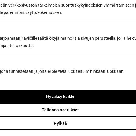
tään verkkosivuston tärkeimpien suorituskykyindeksien ymmärtämiseen ja
oille paremman käyttökokemuksen.
joamaan kävijöille räätälöityjä mainoksia sivujen perusteella, joilla he 
jan tehokkuutta.
joita tunnistetaan ja joita ei ole vielä luokiteltu mihinkään luokkaan.
Hyväksy kaikki
Tallenna asetukset
Hylkää