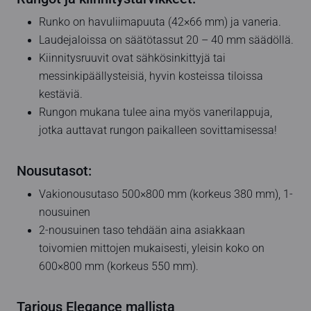
Runko on havuliimapuuta (42×66 mm) ja vaneria.
Laudejaloissa on säätötassut 20 – 40 mm säädöllä.
Kiinnitysruuvit ovat sähkösinkittyjä tai
messinkipäällysteisiä, hyvin kosteissa tiloissa
kestäviä.
Rungon mukana tulee aina myös vanerilappuja,
jotka auttavat rungon paikalleen sovittamisessa!
Nousutasot:
Vakionousutaso 500×800 mm (korkeus 380 mm), 1-
nousuinen
2-nousuinen taso tehdään aina asiakkaan
toivomien mittojen mukaisesti, yleisin koko on
600×800 mm (korkeus 550 mm).
Tarjous Elegance mallista