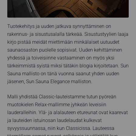
Tuotekehitys ja uuden jatkuva synnyttäminen on
rakennus- ja sisustusalalla tärkeää. Sisustustyylien laaja
kirjo pistää meidät miettimään minkälaiset uutuudet
saunaosaston puolelle sopisivat. Uuden kehittäminen
yhdessä ja toiveisiinne vastaaminen on myös yksi
tärkeimmistä syistä miksi tätäkin blogia kirjoitetaan. Sun
Sauna mallisto on tänä vuonna saanut yhden uuden
jäsenen, Sun Sauna Elegance malliston.
Malli yhdistää Classic-lauteistamme tutun pyöreän
muotokielen Relax-mallimme jyhkeän leveisiin
lauderalleihin. Ylä- ja alalauteen etureunat ovat kaarevat
ja lauteiden istuinosan laudelaudat kulkevat
syvyyssuunnassa, niin kun Classicissa. Lauteessa