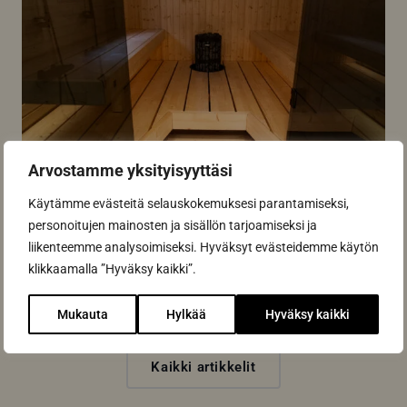
Arvostamme yksityisyyttäsi
Referenssikohde: vastakkain
Käytämme evästeitä selauskokemuksesi parantamiseksi,
sijoitettu LOG-laude Espoossa
personoitujen mainosten ja sisällön tarjoamiseksi ja
liikenteemme analysoimiseksi. Hyväksyt evästeidemme käytön
Tässä kohteessa asiakas halusi hyödyntää LOG-
klikkaamalla ”Hyväksy kaikki”.
mallistosta tuttua kuusilankkua koossa 43 x 190 mm.
LOG-malliston...
Mukauta
Hylkää
Hyväksy kaikki
Lue lisää
Kaikki artikkelit