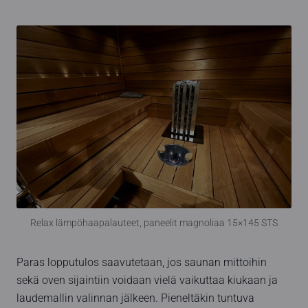
Relax lämpöhaapalauteet, paneelit magnoliaa 15×145 STS
Paras lopputulos saavutetaan, jos saunan mittoihin
sekä oven sijaintiin voidaan vielä vaikuttaa kiukaan ja
laudemallin valinnan jälkeen. Pieneltäkin tuntuva