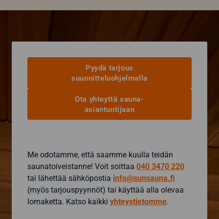
Pyydä tarjous
suunnitteluohjelmalla
Ota yhteyttä sauna-
asiantuntijaan
Me odotamme, että saamme kuulla teidän
saunatoiveistanne! Voit soittaa
040 3470 220
tai lähettää sähköpostia
info@sunsauna.fi
(myös tarjouspyynnöt) tai käyttää alla olevaa
lomaketta. Katso kaikki
yhteystietomme
.