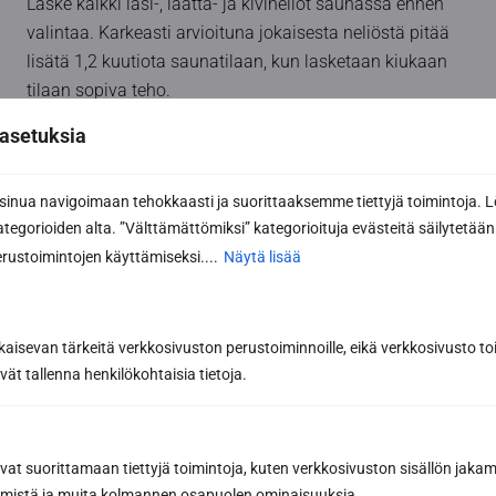
Laske kaikki lasi-, laatta- ja kivineliöt saunassa ennen
valintaa. Karkeasti arvioituna jokaisesta neliöstä pitää
lisätä 1,2 kuutiota saunatilaan, kun lasketaan kiukaan
tilaan sopiva teho.
asetuksia
Kiukaan design kannattaa miettiä lauteeseen sopivaksi.
Sun Saunan Relax, Wave ja Elegance mallistot ovat
nua navigoimaan tehokkaasti ja suorittaaksemme tiettyjä toimintoja. L
tyyliltään moderneja. Näihin mallistoihin sopivat kiukaat
kategorioiden alta. ”Välttämättömiksi” kategorioituja evästeitä säilytetään 
ovat esim. Monolith, Tulikiven kiukaat ja Magnumin
rustoimintojen käyttämiseksi....
Näytä lisää
kiukaat.
kaisevan tärkeitä verkkosivuston perustoiminnoille, eikä verkkosivusto toi
vät tallenna henkilökohtaisia tietoja.
avat suorittamaan tiettyjä toimintoja, kuten verkkosivuston sisällön jaka
räämistä ja muita kolmannen osapuolen ominaisuuksia.