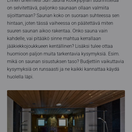
Ennen unelmiesi Sun Sauna Kotikylpylän suunnittelua
on selvitettävä, paljonko saunaan ollaan valmiita
sijoittamaan? Saunan koko on suoraan suhteessa sen
hintaan, joten tässä vaiheessa on päätettävä miten
suuren saunan aikoo rakentaa. Onko sauna vain
kahdelle, vai pitääkö sinne mahtua kerrallaan
jääkiekkojoukkueen kentällinen? Lisäksi tulee ottaa
huomioon paljon muita tarkentavia kysymyksiä. Esim.
mikä on saunan sisustuksen taso? Budjettiin vaikuttavia
kysymyksiä on runsaasti ja ne kaikki kannattaa käydä
huolella läpi.