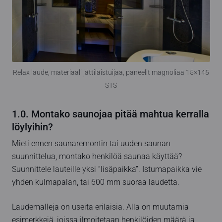
Relax laude, materiaali jättiläistuijaa, paneelit magnoliaa 15×145
STS
1.0. Montako saunojaa pitää mahtua kerralla
löylyihin?
Mieti ennen saunaremontin tai uuden saunan
suunnittelua, montako henkilöä saunaa käyttää?
Suunnittele lauteille yksi ”lisäpaikka”. Istumapaikka vie
yhden kulmapalan, tai 600 mm suoraa laudetta.
Laudemalleja on useita erilaisia. Alla on muutamia
esimerkkejä, joissa ilmoitetaan henkilöiden määrä ja