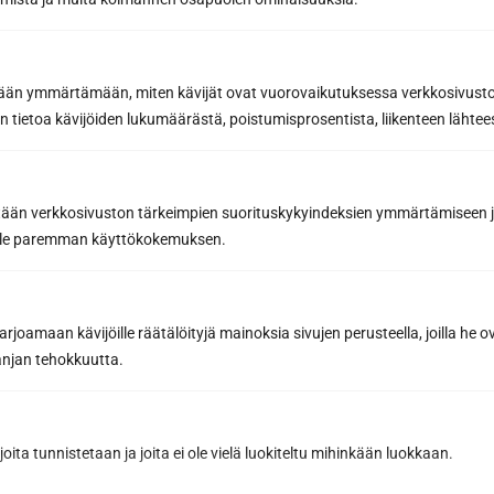
etään ymmärtämään, miten kävijät ovat vuorovaikutuksessa verkkosivus
 tietoa kävijöiden lukumäärästä, poistumisprosentista, liikenteen lähtees
Relax lämpöleppälauteet, paneelit magnoliaa 15×145 STS
2.5. Saunan valaistus
tään verkkosivuston tärkeimpien suorituskykyindeksien ymmärtämiseen ja
Saunan valaistuksen saa minimissään sijoittamalla 30
oille paremman käyttökokemuksen.
euroa, kun hankit ns. ritilävalaisimen lauteiden alle. Led-
valot taas maksavat noin 100–300 euroa ja
laudevalaisimet 400–650 euroa. Hintaan vaikuttaa
joamaan kävijöille räätälöityjä mainoksia sivujen perusteella, joilla he 
eniten kuitujen määrä. Jos taas haluat
jan tehokkuutta.
laudevalaistuksen lisäksi valaistuksen kattoon, tarvitset
erillisen kuituvalaisimen kattoon asennettavaksi.
Tuplavalaistuksen hinta on noin 750–1200 euroa.
joita tunnistetaan ja joita ei ole vielä luokiteltu mihinkään luokkaan.