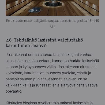
Relax laude, materiaali jättiläistuijaa, paneelit magnoliaa 15×145
STS
2.6. Tehdäänkö lasiseinä vai riittääkö
karmillinen lasiovi?
Jos rakennat uuttaa saunaa tai peruskorjaat vanhaa
niin, että etuseinä puretaan, kannattaa harkita lasiseinää
saunan ja kylpyhuoneen väliin. Jos rakennat alusta asti
kiviseinän, laatoitat pesuhuoneen puolelta, eristät ja
paneloit saunan puolelta, asennat lasioven, on se
kaikkiaan kallis ja runsaasti erilaisia työvaiheita vaativa
operaatio.
Käsittelen blogissa myöhemmin tarkasti lasiseiniä ja