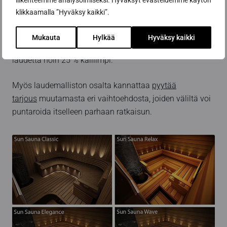
liikenteemme analysoimiseksi. Hyväksyt evästeidemme käytön
selkänojat ja ritilät ovat kalliimpia kuin Classicin
klikkaamalla ”Hyväksy kaikki”.
vastaavat. Lisäksi Elegancessa laudelauta on 120 mm
ja Wavessa 140 mm. Sen takia Elegance on noin 15 %
Mukauta
Hylkää
Hyväksy kaikki
kalliimpi kuin Classic-laude. Wave-laude on Classic-
laudetta noin 25 % kalliimpi.
Myös laudemalliston osalta kannattaa
pyytää
tarjous
muutamasta eri vaihtoehdosta, joiden väliltä voi
puntaroida itselleen parhaan ratkaisun.