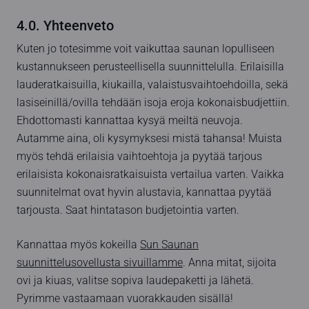
4.0. Yhteenveto
Kuten jo totesimme voit vaikuttaa saunan lopulliseen
kustannukseen perusteellisella suunnittelulla. Erilaisilla
lauderatkaisuilla, kiukailla, valaistusvaihtoehdoilla, sekä
lasiseinillä/ovilla tehdään isoja eroja kokonaisbudjettiin.
Ehdottomasti kannattaa kysyä meiltä neuvoja.
Autamme aina, oli kysymyksesi mistä tahansa! Muista
myös tehdä erilaisia vaihtoehtoja ja pyytää tarjous
erilaisista kokonaisratkaisuista vertailua varten. Vaikka
suunnitelmat ovat hyvin alustavia, kannattaa pyytää
tarjousta. Saat hintatason budjetointia varten.
Kannattaa myös kokeilla
Sun Saunan
suunnittelusovellusta sivuillamme
. Anna mitat, sijoita
ovi ja kiuas, valitse sopiva laudepaketti ja lähetä.
Pyrimme vastaamaan vuorakkauden sisällä!