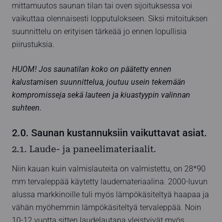
mittamuutos saunan tilan tai oven sijoituksessa voi
vaikuttaa olennaisesti lopputulokseen. Siksi mitoituksen
suunnittelu on erityisen tärkeää jo ennen lopullisia
piirustuksia.
HUOM! Jos saunatilan koko on päätetty ennen
kalustamisen suunnittelua, joutuu usein tekemään
kompromisseja sekä lauteen ja kiuastyypin valinnan
suhteen.
2.0. Saunan kustannuksiin vaikuttavat asiat.
2.1. Laude- ja paneelimateriaalit.
Niin kauan kuin valmislauteita on valmistettu, on 28*90
mm tervaleppää käytetty laudemateriaalina. 2000-luvun
alussa markkinoille tuli myös lämpökäsiteltyä haapaa ja
vähän myöhemmin lämpökäsiteltyä tervaleppää. Noin
10-12 vuotta sitten laudelautana yleistyivät myös