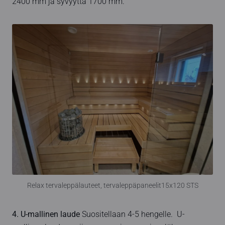
2400 mm ja syvyyttä 1700 mm.
Relax tervaleppälauteet, tervaleppäpaneelit15x120 STS
4. U-mallinen laude
Suositellaan 4-5 hengelle. U-