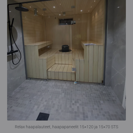
Relax haapalauteet, haapapaneelit 15×120 ja 15×70 STS