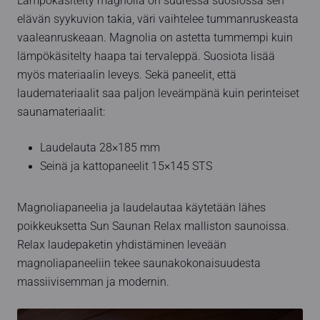
Lämpökäsitelty magnolia on suuressa suosiossa sen
elävän syykuvion takia, väri vaihtelee tummanruskeasta
vaaleanruskeaan. Magnolia on astetta tummempi kuin
lämpökäsitelty haapa tai tervaleppä. Suosiota lisää
myös materiaalin leveys. Sekä paneelit, että
laudemateriaalit saa paljon leveämpänä kuin perinteiset
saunamateriaalit:
Laudelauta 28×185 mm
Seinä ja kattopaneelit 15×145 STS
Magnoliapaneelia ja laudelautaa käytetään lähes
poikkeuksetta Sun Saunan Relax malliston saunoissa.
Relax laudepaketin yhdistäminen leveään
magnoliapaneeliin tekee saunakokonaisuudesta
massiivisemman ja modernin.