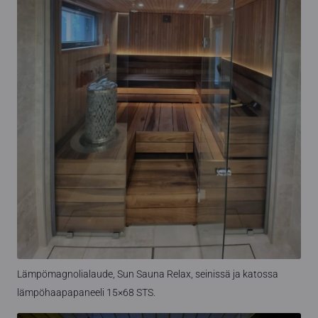
Lämpömagnolialaude, Sun Sauna Relax, seinissä ja katossa
lämpöhaapapaneeli 15×68 STS.