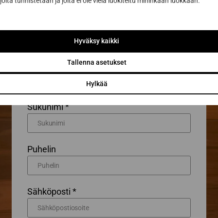
joita tunnistetaan ja joita ei ole vielä luokiteltu mihinkään luokkaan.
Yhteydenottolomake
Haluan lisätietoa
Haluan tarjouksen
Hyväksy kaikki
Tallenna asetukset
Etunimi *
Hylkää
Sukunimi *
Puhelin
Sähköposti *