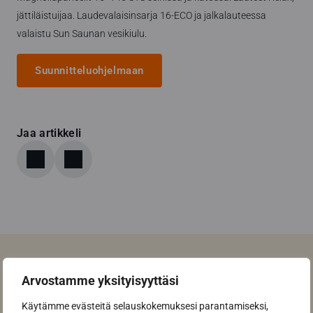
jättiläistuijaa. Laudevalaisinsarja 16-ECO ja jalkalauteessa
valaistu Sun Saunan vesikiulu.
Suunnitteluohjelmaan
Jaa artikkeli
Arvostamme yksityisyyttäsi
Lue myös
Käytämme evästeitä selauskokemuksesi parantamiseksi,