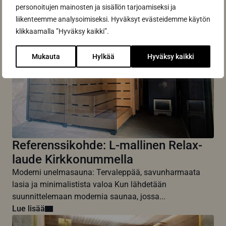
personoitujen mainosten ja sisällön tarjoamiseksi ja
liikenteemme analysoimiseksi. Hyväksyt evästeidemme käytön
klikkaamalla ”Hyväksy kaikki”.
Mukauta
Hylkää
Hyväksy kaikki
Referenssikohde: L-mallinen Relax-
laude Kirkkonummella
Moderni unelmasauna: Tervaleppää, savunharmaata
lasia ja minimalistista valoa Kun lähdetään
suunnittelemaan modernia saunaa, jossa...
Lue lisää