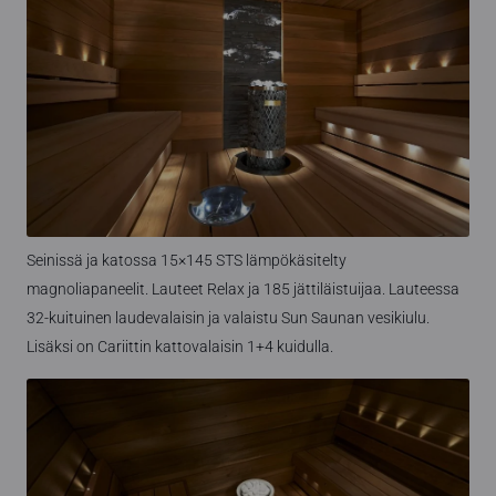
Seinissä ja katossa 15×145 STS lämpökäsitelty
magnoliapaneelit. Lauteet Relax ja 185 jättiläistuijaa. Lauteessa
32-kuituinen laudevalaisin ja valaistu Sun Saunan vesikiulu.
Lisäksi on Cariittin kattovalaisin 1+4 kuidulla.