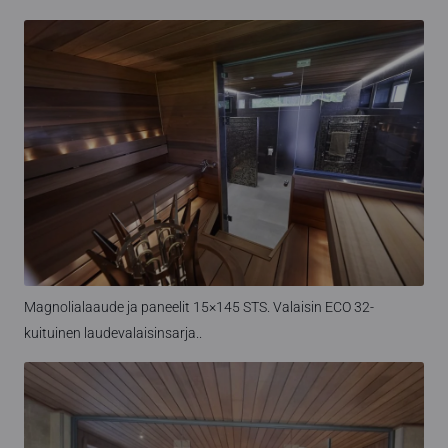
Magnolialaaude ja paneelit 15×145 STS. Valaisin ECO 32-
kuituinen laudevalaisinsarja..