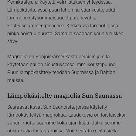
Kemikaaleja ei käytetä valmistuksen yhteydessä.
Lämpökäsittelyssä puun lahon- ja säänkesto, sekä
lämmöneristysominaisuudet paranevat ja
kosteuseläminen pienenee. Korkeassa lämpötilassa
pihka poistuu puusta. Samalla saadaan kaunis ruskea
sävy.
Magnolia on Pohjois-Amerikasta peräisin ja sitä
käytetään paljon sisustuksessa, mm. koristepuuna.
Puun lämpökäsittely tehdään Suomessa ja Baltian
maissa.
Lämpökäsitelty magnolia Sun Saunassa
Seuraavat kuvat Sun Saunoista, joissa käytetty
lämpökäsiteltyä magnoliaa. Laudekuvia on toistaiseksi
vähän, mutta saamme koko ajan lisää. Julkaisemme
uusia kuvia
Instagramissa
. Voit seurata meitä siellä.