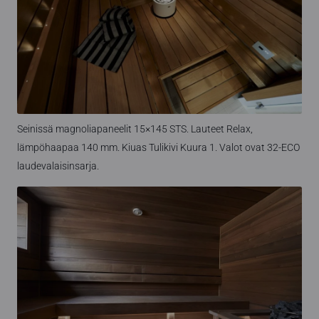
Seinissä magnoliapaneelit 15×145 STS. Lauteet Relax,
lämpöhaapaa 140 mm. Kiuas Tulikivi Kuura 1. Valot ovat 32-ECO
laudevalaisinsarja.