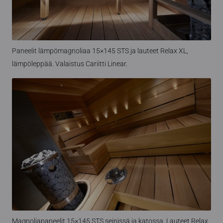
Paneelit lämpömagnoliaa 15×145 STS ja lauteet Relax XL,
lämpöleppää. Valaistus Cariitti Linear.
Magnoliapaneelit 15×145 STS seinissä ja katossa. Lauteet Relax,