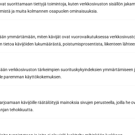
avat suorittamaan tiettyjä toimintoja, kuten verkkosivuston sisällön jaka
räämistä ja muita kolmannen osapuolen ominaisuuksia.
etään ymmärtämään, miten kävijät ovat vuorovaikutuksessa verkkosivus
Pyydä tarjous
 tietoa kävijöiden lukumäärästä, poistumisprosentista, liikenteen lähtees
suunnitteluohjelmalla
Ota yhteyttä sauna-
asiantuntijaan
tään verkkosivuston tärkeimpien suorituskykyindeksien ymmärtämiseen ja
oille paremman käyttökokemuksen.
Me odotamme, että saamme kuulla teidän
joamaan kävijöille räätälöityjä mainoksia sivujen perusteella, joilla he 
saunatoiveistanne! Voit soittaa
040 3470 220
jan tehokkuutta.
tai lähettää sähköpostia
info@sunsauna.fi
(myös tarjouspyynnöt) tai käyttää alla olevaa
lomaketta. Katso kaikki
yhteystietomme
.