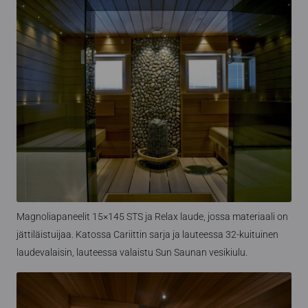
Magnoliapaneelit 15×145 STS ja Relax laude, jossa materiaali on
jättiläistuijaa. Katossa Cariittin sarja ja lauteessa 32-kuituinen
laudevalaisin, lauteessa valaistu Sun Saunan vesikiulu.