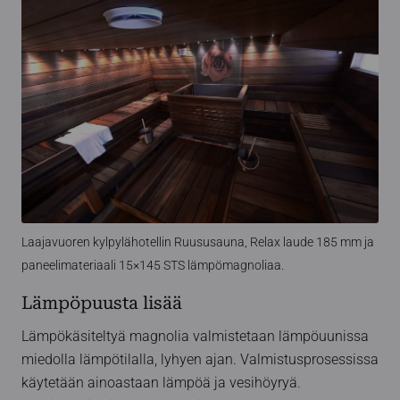
Laajavuoren kylpylähotellin Ruususauna, Relax laude 185 mm ja
paneelimateriaali 15×145 STS lämpömagnoliaa.
Lämpöpuusta lisää
Lämpökäsiteltyä magnolia valmistetaan lämpöuunissa
miedolla lämpötilalla, lyhyen ajan. Valmistusprosessissa
käytetään ainoastaan lämpöä ja vesihöyryä.