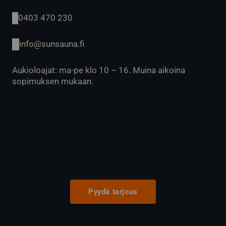
0403 470 230
info@sunsauna.fi
Aukioloajat: ma-pe klo 10 – 16. Muina aikoina
sopimuksen mukaan.
Pyydä tarjous