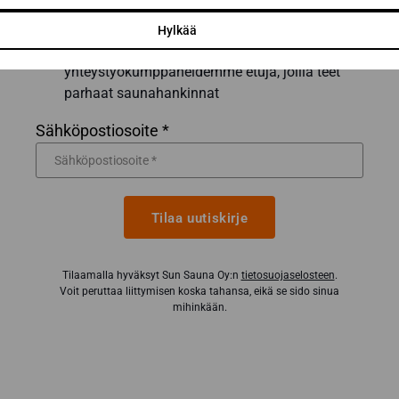
parhaat vinkit ja niksit onnistuneeseen
saunaremonttiin
Hylkää
Inspiroivia saunauutisia ja
yhteystyökumppaneidemme etuja, joilla teet
parhaat saunahankinnat
Sähköpostiosoite *
Tilaa uutiskirje
Tilaamalla hyväksyt Sun Sauna Oy:n
tietosuojaselosteen
.
Voit peruttaa liittymisen koska tahansa, eikä se sido sinua
mihinkään.