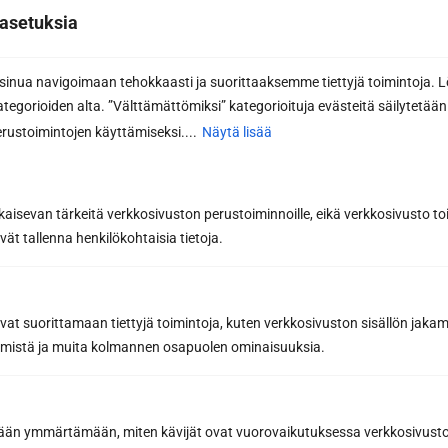
asetuksia
Pyydä tarjous
nua navigoimaan tehokkaasti ja suorittaaksemme tiettyjä toimintoja. L
kategorioiden alta. ”Välttämättömiksi” kategorioituja evästeitä säilytetään 
Lähettämällä viestin hyväksyt henkilötietojesi käsittelyn
tietosuojaselosteemme
mukaisesti.
rustoimintojen käyttämiseksi....
Näytä lisää
kaisevan tärkeitä verkkosivuston perustoiminnoille, eikä verkkosivusto toi
vät tallenna henkilökohtaisia tietoja.
avat suorittamaan tiettyjä toimintoja, kuten verkkosivuston sisällön jaka
räämistä ja muita kolmannen osapuolen ominaisuuksia.
etään ymmärtämään, miten kävijät ovat vuorovaikutuksessa verkkosivus