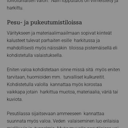
toivotunlaisen valon. Näin lopputulos on viimeistelty ja
harkittu.
Pesu- ja pukeutumistiloissa
Väritykseen ja materiaalimaailmaan sopivat kiinteät
kalusteet tulevat parhaiten esille harkitussa ja
mahdollisesti myös näissäkin tiloissa pistemäisellä eli
kohdistetulla valaistuksella.
Eniten valoa kohdistetaan sinne missä sitä myös eniten
tarvitaan, huomioiden mm. turvalliset kulkureitit.
Kohdistetulla valolla kannattaa myös korostaa
vaikkapa jotain harkittua muotoa, materiaalia, väriä tai
kuviota.
Pesutilassa sijaitsevaan ammeeseen kannattaa
suunnata myös valoa. Veden valaiseminen luo erilaisia