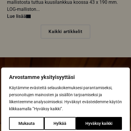
mallistosta tuttua kuusilankkua koossa 43 x 190 mm.
LOG-malliston...
Lue lisää
Kaikki artikkelit
Arvostamme yksityisyyttäsi
Käytämme evästeitä selauskokemuksesi parantamiseksi,
Pyydä tarjous
personoitujen mainosten ja sisällön tarjoamiseksi ja
suunnitteluohjelmalla
liikenteemme analysoimiseksi. Hyväksyt evästeidemme käytön
klikkaamalla ”Hyväksy kaikki”.
Ota yhteyttä sauna-
asiantuntijaan
Mukauta
Hylkää
Hyväksy kaikki