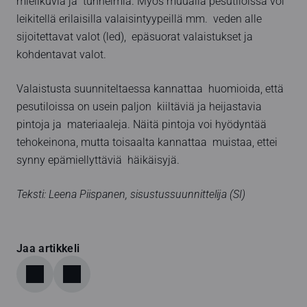
mielikuvia ja tunnelmia. Myös muualla pesutiloissa voi
leikitellä erilaisilla valaisintyypeillä mm. veden alle
sijoitettavat valot (led), epäsuorat valaistukset ja
kohdentavat valot.
Valaistusta suunniteltaessa kannattaa huomioida, että
pesutiloissa on usein paljon kiiltäviä ja heijastavia
pintoja ja materiaaleja. Näitä pintoja voi hyödyntää
tehokeinona, mutta toisaalta kannattaa muistaa, ettei
synny epämiellyttäviä häikäisyjä.
Teksti:
Leena Piispanen, sisustussuunnittelija (SI)
Jaa artikkeli