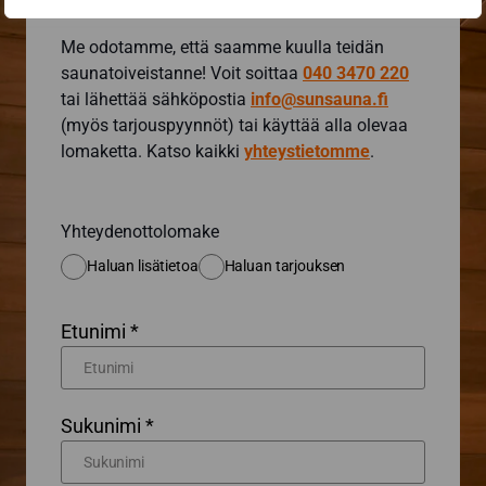
Me odotamme, että saamme kuulla teidän
saunatoiveistanne! Voit soittaa
040 3470 220
tai lähettää sähköpostia
info@sunsauna.fi
(myös tarjouspyynnöt) tai käyttää alla olevaa
lomaketta. Katso kaikki
yhteystietomme
.
Yhteydenottolomake
Haluan lisätietoa
Haluan tarjouksen
Etunimi *
Sukunimi *