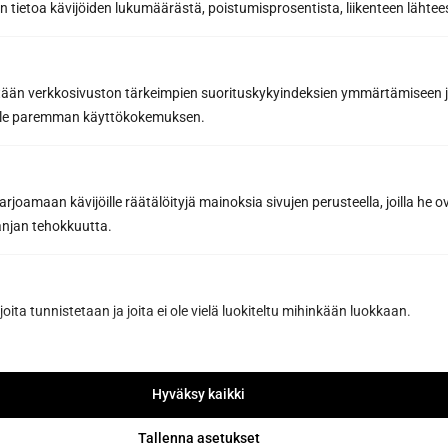
 tietoa kävijöiden lukumäärästä, poistumisprosentista, liikenteen lähtees
tään verkkosivuston tärkeimpien suorituskykyindeksien ymmärtämiseen ja
oille paremman käyttökokemuksen.
joamaan kävijöille räätälöityjä mainoksia sivujen perusteella, joilla he 
jan tehokkuutta.
joita tunnistetaan ja joita ei ole vielä luokiteltu mihinkään luokkaan.
Tilaa uutiskirje
Hyväksy kaikki
Saat saunan rakentamisen ammattilaisen
Tallenna asetukset