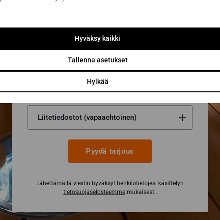
Viesti tai lisätiedot...
Hyväksy kaikki
Tallenna asetukset
Hylkää
Pyydä tarjous
Lähettämällä viestin hyväksyt henkilötietojesi käsittelyn
tietosuojaselosteemme
mukaisesti.