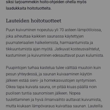
siksi tarjoammekin hoito-ohjeiden ohella myös
laadukkaita hoitotuotteita.
Lauteiden hoitotuotteet
Puun kuivuminen nopeutuu yli 70 asteen lämpötiloissa,
joka aiheuttaa kaikkien saunassa käytettyjen
puumateriaalien halkeilemista, harmaantumista ja
tikkuuntumista ajan myötä. Jatkuvat kosteusvaihtelut,
kastuminen ja kuivuminen edesauttavat puun kulumista.
Puupintojen turhaa kastelua tulee välttää muutoin kuin
pesun yhteydessä, ja saunan kuivaaminen käytön
jälkeen estää sieni- ja homekasvustojen syntymisen.
Oikea tapa kuivata sauna, on pitää kiuas päällä noin
puolisen tuntia saunomisen jälkeen. Nopea
tuulettaminen ja hyvä ilmanvaihto auttavat kuivumista,
mutta kiukaan lämpövaraus kuivattaa saunan. Lauteilla