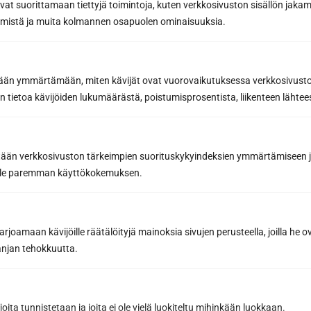
avat suorittamaan tiettyjä toimintoja, kuten verkkosivuston sisällön jaka
Yhteydenottolomake
räämistä ja muita kolmannen osapuolen ominaisuuksia.
Haluan lisätietoa
Haluan tarjouksen
etään ymmärtämään, miten kävijät ovat vuorovaikutuksessa verkkosivus
Etunimi *
 tietoa kävijöiden lukumäärästä, poistumisprosentista, liikenteen lähtees
Sukunimi *
tään verkkosivuston tärkeimpien suorituskykyindeksien ymmärtämiseen ja
oille paremman käyttökokemuksen.
Puhelin
joamaan kävijöille räätälöityjä mainoksia sivujen perusteella, joilla he 
jan tehokkuutta.
Sähköposti *
joita tunnistetaan ja joita ei ole vielä luokiteltu mihinkään luokkaan.