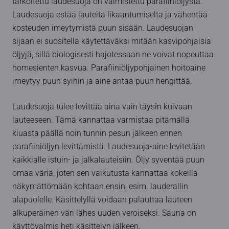
tarkoitettu laudesuoja on valmistettu parafiiniöljystä.
Laudesuoja estää lauteita likaantumiselta ja vähentää
kosteuden imeytymistä puun sisään. Laudesuojan
sijaan ei suositella käytettäväksi mitään kasvipohjaisia
öljyjä, sillä biologisesti hajotessaan ne voivat nopeuttaa
homesienten kasvua. Parafiiniöljypohjainen hoitoaine
imeytyy puun syihin ja aine antaa puun hengittää.
Laudesuoja tulee levittää aina vain täysin kuivaan
lauteeseen. Tämä kannattaa varmistaa pitämällä
kiuasta päällä noin tunnin pesun jälkeen ennen
parafiiniöljyn levittämistä. Laudesuoja-aine levitetään
kaikkialle istuin- ja jalkalauteisiin. Öljy syventää puun
omaa väriä, joten sen vaikutusta kannattaa kokeilla
näkymättömään kohtaan ensin, esim. lauderallin
alapuolelle. Käsittelyllä voidaan palauttaa lauteen
alkuperäinen väri lähes uuden veroiseksi. Sauna on
käyttövalmis heti käsittelyn jälkeen.