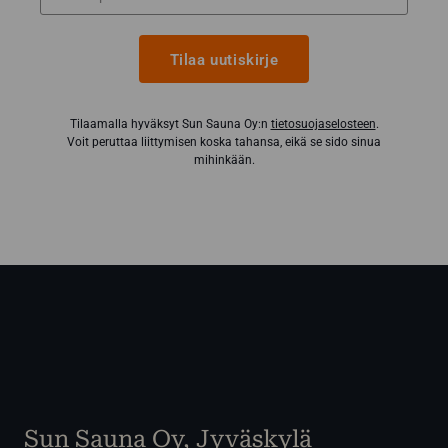
Tilaa uutiskirje
Tilaamalla hyväksyt Sun Sauna Oy:n
tietosuojaselosteen
.
Voit peruttaa liittymisen koska tahansa, eikä se sido sinua
mihinkään.
Sun Sauna Oy, Jyväskylä