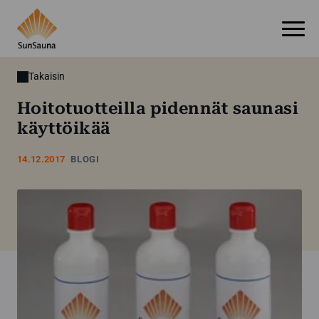
Takaisin
Hoitotuotteilla pidennät saunasi
käyttöikää
14.12.2017
BLOGI