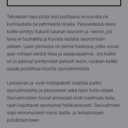
Tehokkain tapa pitää lasit puhtaana on kuivata ne
kumilastalla tai pehmeällä liinalla. Pesuvedessä oleva
kalkki pinttyy tiukasti saunan lasioviin ja -seiniin, jos
lasia ei huuhdella ja kuivata lastalla saunomisen
jälkeen. Lasin pinnassa on pieniä huokosia, jotka voivat
ajan mittaan kerätä likaa ja saippuajäämiä. Jos kalkki
on jo päässyt pinttymään pahasti lasiin, voidaan kalkki
saada poistettua hiovilla savivalmisteilla.
Lasiseinän ja -oven hoitopaketti sisältää purkin
savivalmistetta ja pesusienen sekä lasin hoito-ohjeet.
Savivalmisteen hiovat ainesosat eivät naarmuta lasia,
vaan hajottavat saostumat hellävaraisesti. Savivalmiste
sopii erinomaisesti myös laatta- ja teräspintojen
puhdistamiseen.