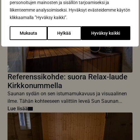
personoitujen mainosten ja sisällön tarjoamiseksi ja
liikenteemme analysoimiseksi. Hyväksyt evästeidemme käytön
klikkaamalla ”Hyväksy kaikki”.
Mukauta
Hylkää
Hyväksy kaikki
Referenssikohde: suora Relax-laude
Kirkkonummella
Saunan sydän on sen istumamukavuus ja visuaalinen
ilme. Tähän kohteeseen valittiin leveä Sun Saunan...
Lue lisää