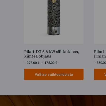
Pilari-IKI 6,6 kW sähkökiuas,
Pilari
kiinteä ohjaus
Finla
Hintaluokka:
1 075,00
€
-
1 175,00
€
1 530,0
1
075,00 €
Valitse vaihtoehdoista
-
1
Tällä
Tällä
175,00 €
tuotteella
tuottee
on
on
useampi
useamp
muunnelma.
muunn