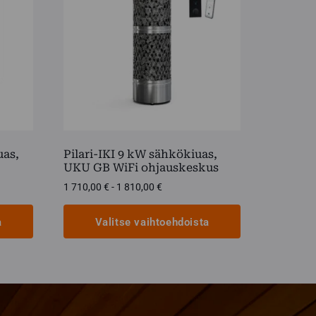
uas,
Pilari-IKI 9 kW sähkökiuas,
UKU GB WiFi ohjauskeskus
:
Hintaluokka:
1 710,00
€
-
1 810,00
€
1
710,00 €
a
Valitse vaihtoehdoista
-
1
Tällä
810,00 €
tuotteella
on
useampi
muunnelma.