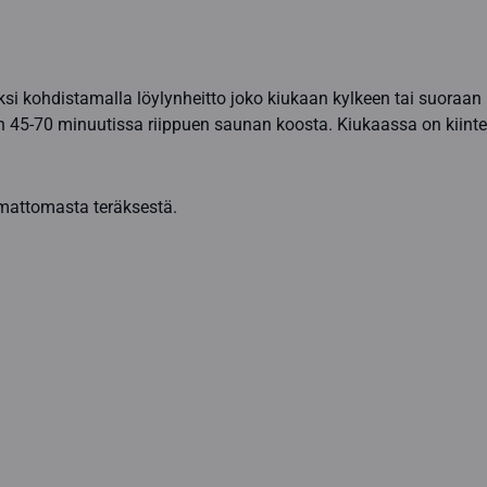
kohdistamalla löylynheitto joko kiukaan kylkeen tai suoraan k
5-70 minuutissa riippuen saunan koosta. Kiukaassa on kiinteä 
mattomasta teräksestä.