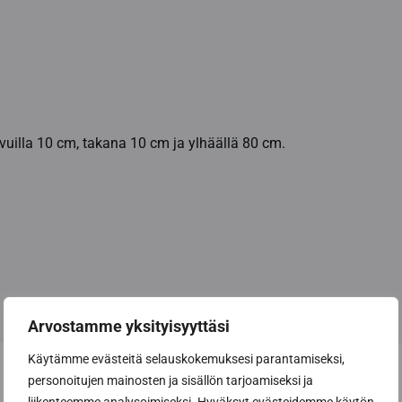
ivuilla 10 cm, takana 10 cm ja ylhäällä 80 cm.
Arvostamme yksityisyyttäsi
Käytämme evästeitä selauskokemuksesi parantamiseksi,
personoitujen mainosten ja sisällön tarjoamiseksi ja