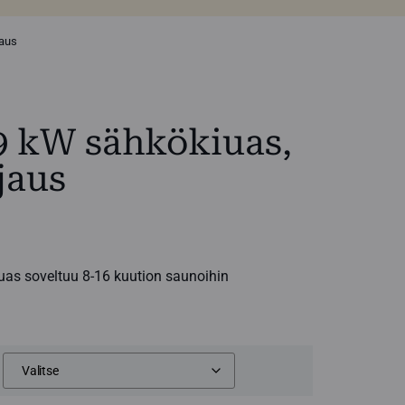
jaus
 9 kW sähkökiuas,
jaus
luokka:
0 €
kiuas soveltuu 8-16 kuution saunoihin
0 €