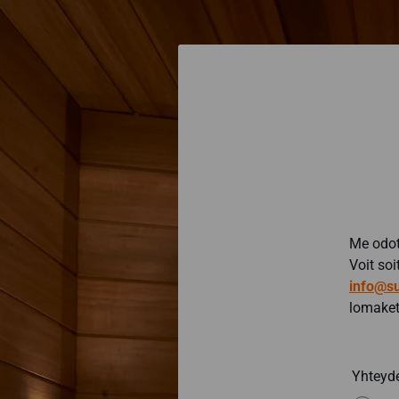
Voit
Voit
tehdä
tehdä
valinnat
valinna
tuotteen
tuottee
sivulla.
sivulla.
Me odot
Voit so
info@su
lomaket
Yhteyd