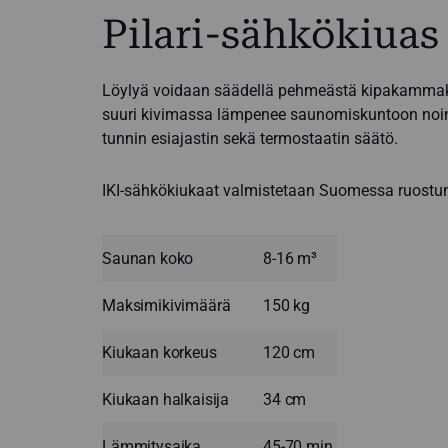
Pilari-sähkökiuas
Löylyä voidaan säädellä pehmeästä kipakammaksi 
suuri kivimassa lämpenee saunomiskuntoon noin 4
tunnin esiajastin sekä termostaatin säätö.
IKI-sähkökiukaat valmistetaan Suomessa ruostu
Saunan koko
8-16 m³
Maksimikivimäärä
150 kg
Kiukaan korkeus
120 cm
Kiukaan halkaisija
34 cm
Lämmitysaika
45-70 min.