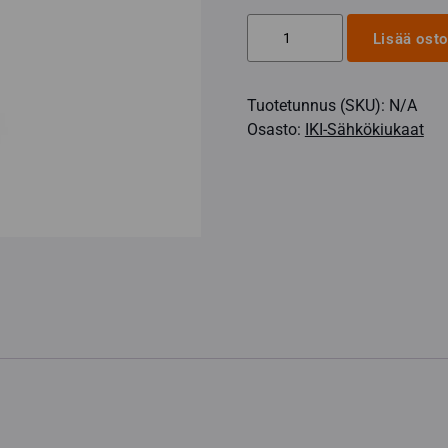
Pilari-
Lisää osto
IKI
9
Tuotetunnus (SKU):
N/A
kW
Osasto:
IKI-Sähkökiukaat
sähkökiuas,
kiinteä
ohjaus
määrä