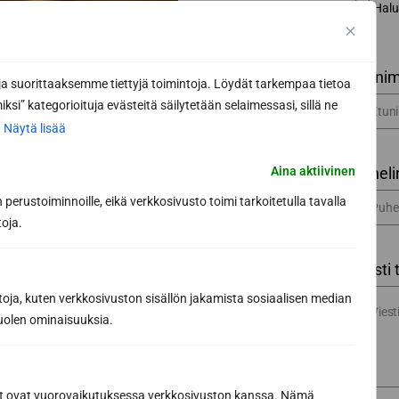
Halu
Etunim
 suorittaaksemme tiettyjä toimintoja. Löydät tarkempaa tietoa
ksi” kategorioituja evästeitä säilytetään selaimessasi, sillä ne
.
Näytä lisää
Aina aktiivinen
Puheli
perustoiminnoille, eikä verkkosivusto toimi tarkoitetulla tavalla
toja.
Viesti 
toja, kuten verkkosivuston sisällön jakamista sosiaalisen median
uolen ominaisuuksia.
ät ovat vuorovaikutuksessa verkkosivuston kanssa. Nämä