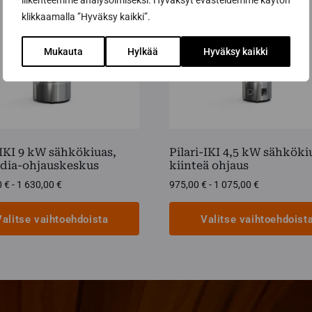
liikenteemme analysoimiseksi. Hyväksyt evästeidemme käytön
klikkaamalla ”Hyväksy kaikki”.
Mukauta
Hylkää
Hyväksy kaikki
-IKI 9 kW sähkökiuas,
Pilari-IKI 4,5 kW sähköki
ndia-ohjauskeskus
kiinteä ohjaus
Hintaluokka:
Hintaluokka
0
€
-
1 630,00
€
975,00
€
-
1 075,00
€
1
975,00 €
530,00 €
-
Valitse vaihtoehdoista
Valitse vaihtoehdoist
-
1
1
075,00 €
Tällä
630,00 €
lla
tuotteella
on
i
useampi
elma.
muunnelma.