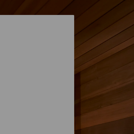
Voit
tehdä
valinnat
tuotteen
sivulla.