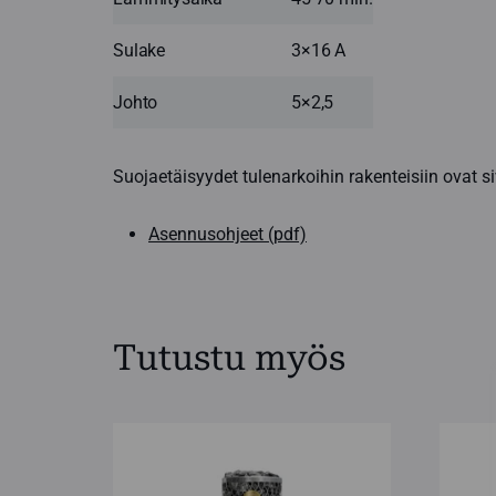
Sulake
3×16 A
Johto
5×2,5
Suojaetäisyydet tulenarkoihin rakenteisiin ovat s
Asennusohjeet (pdf)
Tutustu myös