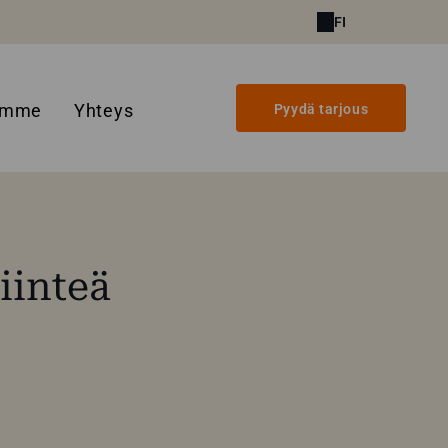
FI
amme
Yhteys
Pyydä tarjous
iinteä