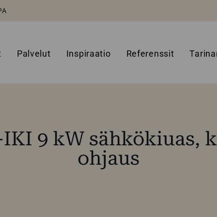
PA
t
Palvelut
Inspiraatio
Referenssit
Tarin
i-IKI 9 kW sähkökiuas, k
ohjaus