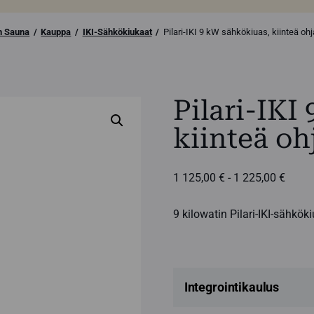
n Sauna
Kauppa
IKI-Sähkökiukaat
Pilari-IKI 9 kW sähkökiuas, kiinteä oh
Pilari-IKI
kiinteä oh
Hinta
1 125,00
€
-
1 225,00
€
1
125,0
9 kilowatin Pilari-IKI-sähkö
-
1
225,0
Integrointikaulus