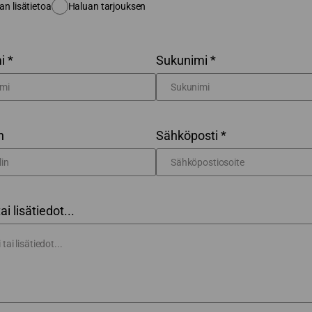
an lisätietoa
Haluan tarjouksen
i *
Sukunimi *
n
Sähköposti *
tai lisätiedot...