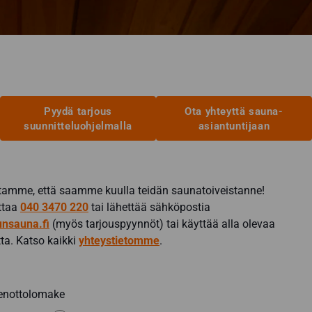
Voit
tehdä
t
valinnat
n
tuotteen
sivulla.
Pyydä tarjous
Ota yhteyttä sauna-
suunnitteluohjelmalla
asiantuntijaan
amme, että saamme kuulla teidän saunatoiveistanne!
ittaa
040 3470 220
tai lähettää sähköpostia
nsauna.fi
(myös tarjouspyynnöt) tai käyttää alla olevaa
ta. Katso kaikki
yhteystietomme
.
enottolomake