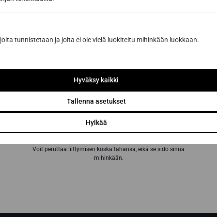
Inspiroivia saunauutisia ja
yhteystyökumppaneidemme etuja, joilla teet
parhaat saunahankinnat
joita tunnistetaan ja joita ei ole vielä luokiteltu mihinkään luokkaan.
Sähköpostiosoite *
Hyväksy kaikki
Tallenna asetukset
Tilaa uutiskirje
Hylkää
Tilaamalla hyväksyt Sun Sauna Oy:n
tietosuojaselosteen
.
Voit peruttaa liittymisen koska tahansa, eikä se sido sinua
mihinkään.