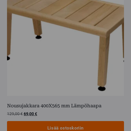
Nousujakkara 400X565 mm Lämpöhaapa
Alkuperäinen
Nykyinen
129,00
€
69,00
€
hinta
hinta
oli:
on:
Lisää ostoskoriin
129,00 €.
69,00 €.