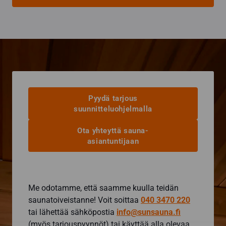
Pyydä tarjous
suunnitteluohjelmalla
Ota yhteyttä sauna-
asiantuntijaan
Me odotamme, että saamme kuulla teidän
saunatoiveistanne! Voit soittaa
040 3470 220
tai lähettää sähköpostia
info@sunsauna.fi
(myös tarjouspyynnöt) tai käyttää alla olevaa