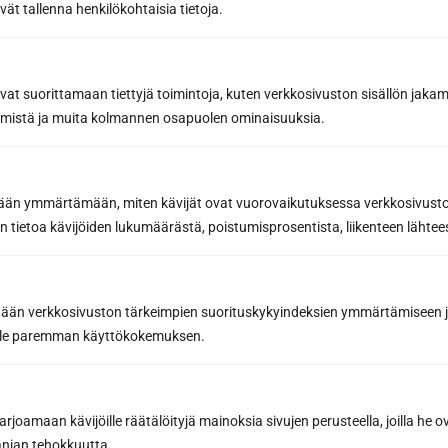
vät tallenna henkilökohtaisia tietoja.
avat suorittamaan tiettyjä toimintoja, kuten verkkosivuston sisällön jaka
räämistä ja muita kolmannen osapuolen ominaisuuksia.
etään ymmärtämään, miten kävijät ovat vuorovaikutuksessa verkkosivus
 tietoa kävijöiden lukumäärästä, poistumisprosentista, liikenteen lähtees
tään verkkosivuston tärkeimpien suorituskykyindeksien ymmärtämiseen ja
Tilaa uutiskirje
oille paremman käyttökokemuksen.
Saat saunan rakentamisen ammattilaisen
parhaat vinkit ja niksit onnistuneeseen
joamaan kävijöille räätälöityjä mainoksia sivujen perusteella, joilla he 
saunaremonttiin
jan tehokkuutta.