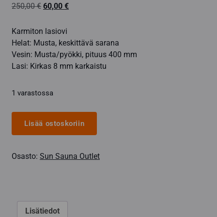
Alkuperäinen
Nykyinen
250,00
€
60,00
€
hinta
hinta
oli:
on:
Karmiton lasiovi
250,00 €.
60,00 €.
Helat: Musta, keskittävä sarana
Vesin: Musta/pyökki, pituus 400 mm
Lasi: Kirkas 8 mm karkaistu
1 varastossa
Myymälässä
Lisää ostoskoriin
esillä
ollut
Osasto:
Sun Sauna Outlet
lasiovi
määrä
Lisätiedot