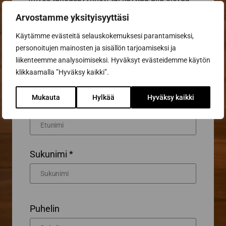
lomaketta. Katso kaikki
yhteystietomme
.
Arvostamme yksityisyyttäsi
Käytämme evästeitä selauskokemuksesi parantamiseksi,
personoitujen mainosten ja sisällön tarjoamiseksi ja
Yhteydenottolomake
liikenteemme analysoimiseksi. Hyväksyt evästeidemme käytön
Haluan lisätietoa
Haluan tarjouksen
klikkaamalla ”Hyväksy kaikki”.
Mukauta
Hylkää
Hyväksy kaikki
Etunimi *
Sukunimi *
Puhelin