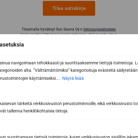
Tilaa uutiskirje
Tilaamalla hyväksyt Sun Sauna Oy:n
tietosuojaselosteen
.
Voit peruttaa liittymisen koska tahansa, eikä se sido sinua
mihinkään.
asetuksia
nua navigoimaan tehokkaasti ja suorittaaksemme tiettyjä toimintoja. L
kategorioiden alta. ”Välttämättömiksi” kategorioituja evästeitä säilytetään 
rustoimintojen käyttämiseksi....
Näytä lisää
kaisevan tärkeitä verkkosivuston perustoiminnoille, eikä verkkosivusto toi
vät tallenna henkilökohtaisia tietoja.
Sun Sauna Oy, Jyväskylä
avat suorittamaan tiettyjä toimintoja, kuten verkkosivuston sisällön jaka