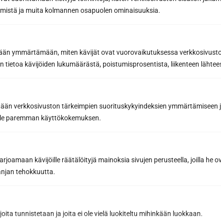
Kuormaajantie 40, 40320 Jyväskylä
räämistä ja muita kolmannen osapuolen ominaisuuksia.
040 3470 220
etään ymmärtämään, miten kävijät ovat vuorovaikutuksessa verkkosivus
 tietoa kävijöiden lukumäärästä, poistumisprosentista, liikenteen lähtees
info@sunsauna.fi
Avoinna arkisin 9–16 tai sopimuksen mukaan.
tään verkkosivuston tärkeimpien suorituskykyindeksien ymmärtämiseen ja
Tavaran nouto arkisin klo 7-15 tai sopimuksen
mukaan.
oille paremman käyttökokemuksen.
Sun Sauna Oy, Vantaa, Pakkala
joamaan kävijöille räätälöityjä mainoksia sivujen perusteella, joilla he 
jan tehokkuutta.
Muuuntotie 3, 01510 VANTAA
(Kannus-Talon yhteydessä)
joita tunnistetaan ja joita ei ole vielä luokiteltu mihinkään luokkaan.