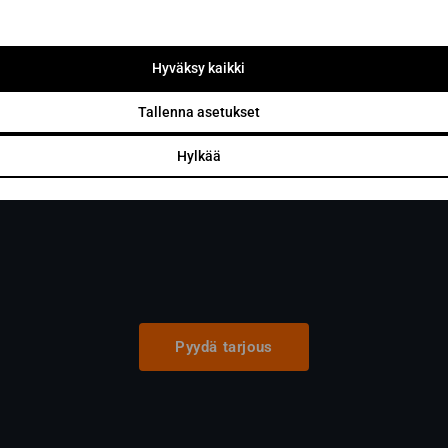
0403 470 230
info@sunsauna.fi
Hyväksy kaikki
Aukioloajat: ma-pe klo 10 – 16. Muina aikoina
Tallenna asetukset
sopimuksen mukaan.
Hylkää
Pyydä tarjous