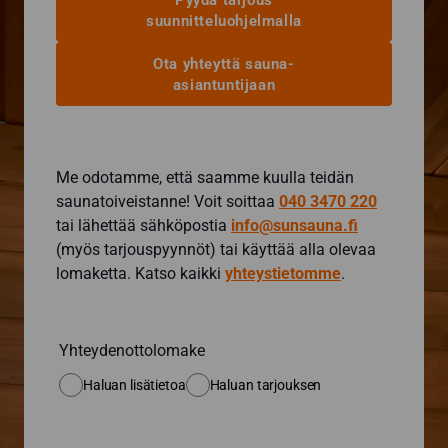
Pyydä tarjous
suunnitteluohjelmalla
Ota yhteyttä sauna-
asiantuntijaan
Me odotamme, että saamme kuulla teidän
saunatoiveistanne! Voit soittaa
040 3470 220
tai lähettää sähköpostia
info@sunsauna.fi
(myös tarjouspyynnöt) tai käyttää alla olevaa
lomaketta. Katso kaikki
yhteystietomme
.
Yhteydenottolomake
Haluan lisätietoa
Haluan tarjouksen