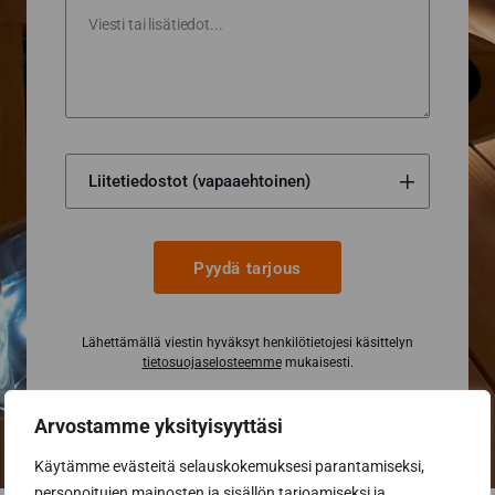
Pyydä tarjous
Lähettämällä viestin hyväksyt henkilötietojesi käsittelyn
tietosuojaselosteemme
mukaisesti.
Arvostamme yksityisyyttäsi
Käytämme evästeitä selauskokemuksesi parantamiseksi,
personoitujen mainosten ja sisällön tarjoamiseksi ja