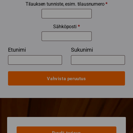
Tilauksen tunniste, esim. tilausnumero
*
Sähköposti
*
Sähköposti
Etunimi
Sukunimi
(toista)
*
Vahvista peruutus