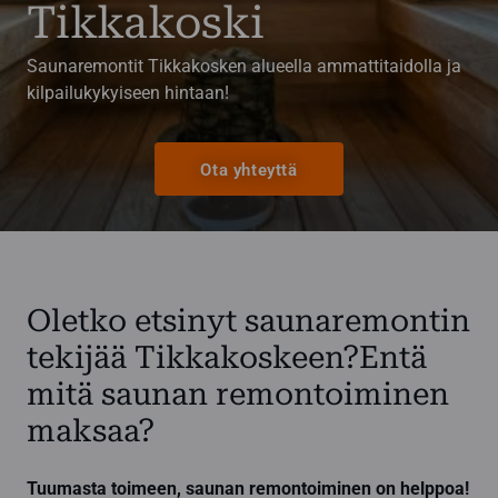
Tikkakoski
Saunaremontit Tikkakosken alueella ammattitaidolla ja
kilpailukykyiseen hintaan!
Ota yhteyttä
Oletko etsinyt saunaremontin
tekijää Tikkakoskeen?Entä
mitä saunan remontoiminen
maksaa?
Tuumasta toimeen, saunan remontoiminen on helppoa!