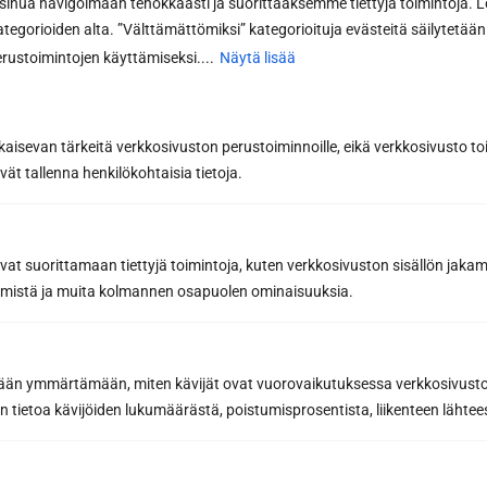
nua navigoimaan tehokkaasti ja suorittaaksemme tiettyjä toimintoja. L
kategorioiden alta. ”Välttämättömiksi” kategorioituja evästeitä säilytetään 
rustoimintojen käyttämiseksi....
Näytä lisää
kaisevan tärkeitä verkkosivuston perustoiminnoille, eikä verkkosivusto toi
vät tallenna henkilökohtaisia tietoja.
Tilaa uutiskirje
avat suorittamaan tiettyjä toimintoja, kuten verkkosivuston sisällön jaka
räämistä ja muita kolmannen osapuolen ominaisuuksia.
Saat saunan rakentamisen ammattilaisen
parhaat vinkit ja niksit onnistuneeseen
saunaremonttiin
Inspiroivia saunauutisia ja
etään ymmärtämään, miten kävijät ovat vuorovaikutuksessa verkkosivus
yhteystyökumppaneidemme etuja, joilla teet
 tietoa kävijöiden lukumäärästä, poistumisprosentista, liikenteen lähtees
parhaat saunahankinnat
Sähköpostiosoite *