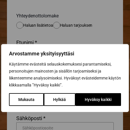
Yhteydenottolomake
Haluan lisätietoa
Haluan tarjouksen
Etunimi *
Arvostamme yksityisyyttäsi
Käytämme evästeitä selauskokemuksesi parantamiseksi,
Sukunimi *
personoitujen mainosten ja sisällön tarjoamiseksi ja
liikenteemme analysoimiseksi. Hyväksyt evästeidemme käytön
klikkaamalla ”Hyväksy kaikki”.
Puhelin
Mukauta
Hylkää
Hyväksy kaikki
Sähköposti *