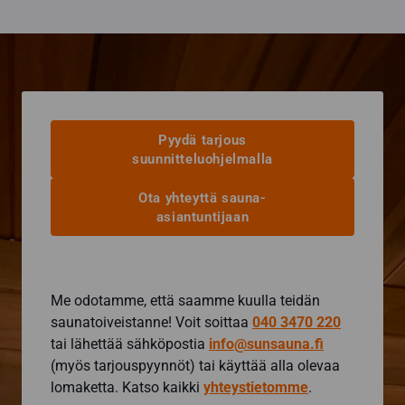
Pyydä tarjous
suunnitteluohjelmalla
Ota yhteyttä sauna-
asiantuntijaan
Me odotamme, että saamme kuulla teidän
saunatoiveistanne! Voit soittaa
040 3470 220
tai lähettää sähköpostia
info@sunsauna.fi
(myös tarjouspyynnöt) tai käyttää alla olevaa
lomaketta. Katso kaikki
yhteystietomme
.