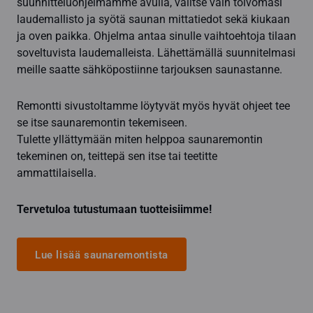
suunnitteluohjelmamme avulla, valitse vain toivomasi
laudemallisto ja syötä saunan mittatiedot sekä kiukaan
ja oven paikka. Ohjelma antaa sinulle vaihtoehtoja tilaan
soveltuvista laudemalleista. Lähettämällä suunnitelmasi
meille saatte sähköpostiinne tarjouksen saunastanne.
Remontti sivustoltamme löytyvät myös hyvät ohjeet tee
se itse saunaremontin tekemiseen.
Tulette yllättymään miten helppoa saunaremontin
tekeminen on, teittepä sen itse tai teetitte
ammattilaisella.
Tervetuloa tutustumaan tuotteisiimme!
Lue lisää saunaremontista