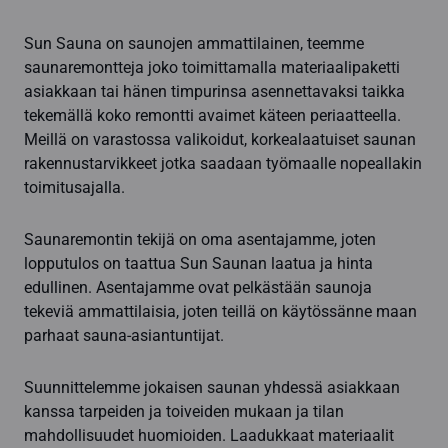
Sun Sauna on saunojen ammattilainen, teemme
saunaremontteja joko toimittamalla materiaalipaketti
asiakkaan tai hänen timpurinsa asennettavaksi taikka
tekemällä koko remontti avaimet käteen periaatteella.
Meillä on varastossa valikoidut, korkealaatuiset saunan
rakennustarvikkeet jotka saadaan työmaalle nopeallakin
toimitusajalla.
Saunaremontin tekijä on oma asentajamme, joten
lopputulos on taattua Sun Saunan laatua ja hinta
edullinen. Asentajamme ovat pelkästään saunoja
tekeviä ammattilaisia, joten teillä on käytössänne maan
parhaat sauna-asiantuntijat.
Suunnittelemme jokaisen saunan yhdessä asiakkaan
kanssa tarpeiden ja toiveiden mukaan ja tilan
mahdollisuudet huomioiden. Laadukkaat materiaalit