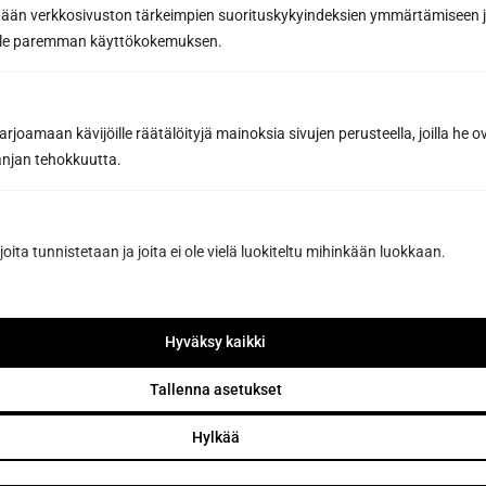
tään verkkosivuston tärkeimpien suorituskykyindeksien ymmärtämiseen ja
oille paremman käyttökokemuksen.
Tilaa uutiskirje
joamaan kävijöille räätälöityjä mainoksia sivujen perusteella, joilla he 
jan tehokkuutta.
Tilaamalla hyväksyt Sun Sauna Oy:n
tietosuojaselosteen
.
Voit peruttaa liittymisen koska tahansa, eikä se sido sinua
mihinkään.
joita tunnistetaan ja joita ei ole vielä luokiteltu mihinkään luokkaan.
Hyväksy kaikki
Tallenna asetukset
Hylkää