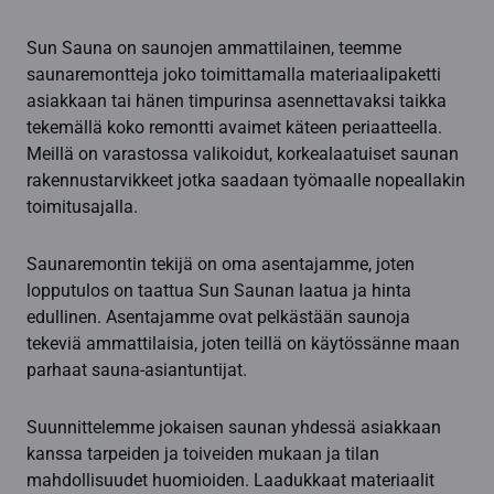
Sun Sauna on saunojen ammattilainen, teemme
saunaremontteja joko toimittamalla materiaalipaketti
asiakkaan tai hänen timpurinsa asennettavaksi taikka
tekemällä koko remontti avaimet käteen periaatteella.
Meillä on varastossa valikoidut, korkealaatuiset saunan
rakennustarvikkeet jotka saadaan työmaalle nopeallakin
toimitusajalla.
Saunaremontin tekijä on oma asentajamme, joten
lopputulos on taattua Sun Saunan laatua ja hinta
edullinen. Asentajamme ovat pelkästään saunoja
tekeviä ammattilaisia, joten teillä on käytössänne maan
parhaat sauna-asiantuntijat.
Suunnittelemme jokaisen saunan yhdessä asiakkaan
kanssa tarpeiden ja toiveiden mukaan ja tilan
mahdollisuudet huomioiden. Laadukkaat materiaalit