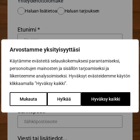
Yhteydenottolomake
Haluan lisätietoa
Haluan tarjouksen
Etunimi *
Arvostamme yksityisyyttäsi
Sukunimi *
Käytämme evästeitä selauskokemuksesi parantamiseksi,
personoitujen mainosten ja sisällön tarjoamiseksi ja
liikenteemme analysoimiseksi. Hyväksyt evästeidemme käytön
Puhelin
klikkaamalla ”Hyväksy kaikki”.
Mukauta
Hylkää
Hyväksy kaikki
Sähköposti *
Viesti tai lisätiedot...