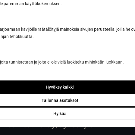
oille paremman käyttökokemuksen.
Tilaa uutiskirje
joamaan kävijöille räätälöityjä mainoksia sivujen perusteella, joilla he 
Tilaamalla hyväksyt Sun Sauna Oy:n
tietosuojaselosteen
.
Voit peruttaa liittymisen koska tahansa, eikä se sido sinua
jan tehokkuutta.
mihinkään.
joita tunnistetaan ja joita ei ole vielä luokiteltu mihinkään luokkaan.
Hyväksy kaikki
Tallenna asetukset
Hylkää
Sun Sauna Oy, Jyväskylä