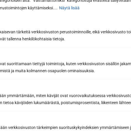
kategorioiden alta. ”Välttämättömiksi” kategorioituja evästeitä säilytetään 
rustoimintojen käyttämiseksi....
Näytä lisää
kaisevan tärkeitä verkkosivuston perustoiminnoille, eikä verkkosivusto toi
vät tallenna henkilökohtaisia tietoja.
Tilaa uutiskirje
avat suorittamaan tiettyjä toimintoja, kuten verkkosivuston sisällön jaka
Saat saunan rakentamisen ammattilaisen
räämistä ja muita kolmannen osapuolen ominaisuuksia.
parhaat vinkit ja niksit onnistuneeseen
saunaremonttiin
Inspiroivia saunauutisia ja
yhteystyökumppaneidemme etuja, joilla teet
etään ymmärtämään, miten kävijät ovat vuorovaikutuksessa verkkosivus
parhaat saunahankinnat
 tietoa kävijöiden lukumäärästä, poistumisprosentista, liikenteen lähtees
Sähköpostiosoite *
tään verkkosivuston tärkeimpien suorituskykyindeksien ymmärtämiseen ja