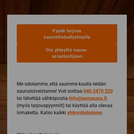
Pyydä tarjous
suunnitteluohjelmalla
Ota yhteyttä sauna-
asiantuntijaan
Me odotamme, että saamme kuulla teidän
saunatoiveistanne! Voit soittaa
040 3470 220
tai lähettää sähköpostia
info@sunsauna.fi
(myös tarjouspyynnöt) tai käyttää alla olevaa
lomaketta. Katso kaikki
yhteystietomme
.