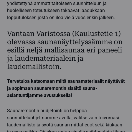
yhdistettynä ammattitaitoiseen suunnitteluun ja
huolelliseen toteutukseen takaavat laadukkaan
lopputuloksen josta on iloa vielä vuosienkin jälkeen.
Vantaan Varistossa (Kaulustetie 1)
olevassa saunanäyttelyssämme on
esillä neljä mallisaunaa eri paneeli
ja laudemateriaalein ja
laudemallistoin.
Tervetuloa katsomaan miltä saunamateriaalit näyttävät
ja sopimaan saunaremontin sisältö sauna-
asiantuntijamme avustuksella!
Saunaremontin budjetointi on helppoa
suunnitteluohjelmamme avulla, valitse vain toivomasi
laudemallisto ja syötä saunan mittatiedot sekä kiukaan
ja oven paikka. Ohjelma antaa sinulle vaihtoehtoja tilaan