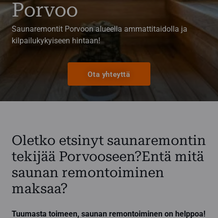
Porvoo
Saunaremontit Porvoon alueella ammattitaidolla ja
kilpailukykyiseen hintaan!
Ota yhteyttä
Oletko etsinyt saunaremontin
tekijää Porvooseen?Entä mitä
saunan remontoiminen
maksaa?
Tuumasta toimeen, saunan remontoiminen on helppoa!