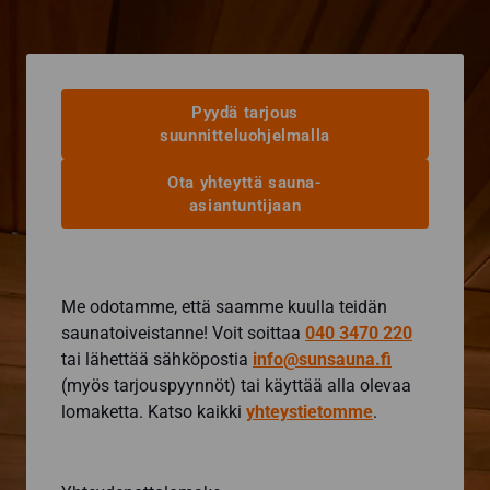
Pyydä tarjous
suunnitteluohjelmalla
Ota yhteyttä sauna-
asiantuntijaan
Me odotamme, että saamme kuulla teidän
saunatoiveistanne! Voit soittaa
040 3470 220
tai lähettää sähköpostia
info@sunsauna.fi
(myös tarjouspyynnöt) tai käyttää alla olevaa
lomaketta. Katso kaikki
yhteystietomme
.