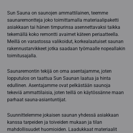
Sun Sauna on saunojen ammattilainen, teemme
saunaremontteja joko toimittamalla materiaalipaketti
asiakkaan tai hänen timpurinsa asennettavaksi taikka
tekemällä koko remontti avaimet käteen periaatteella.
Meillä on varastossa valikoidut, korkealaatuiset saunan
rakennustarvikkeet jotka saadaan työmaalle nopeallakin
toimitusajalla.
Saunaremontin tekijä on oma asentajamme, joten
lopputulos on taattua Sun Saunan laatua ja hinta
edullinen. Asentajamme ovat pelkästään saunoja
tekeviä ammattilaisia, joten teillä on käytössänne maan
parhaat sauna-asiantuntijat.
Suunnittelemme jokaisen saunan yhdessä asiakkaan
kanssa tarpeiden ja toiveiden mukaan ja tilan
mahdollisuudet huomioiden. Laadukkaat materiaalit