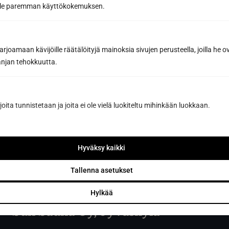
oille paremman käyttökokemuksen.
Tilaa uutiskirje
joamaan kävijöille räätälöityjä mainoksia sivujen perusteella, joilla he 
Tilaamalla hyväksyt Sun Sauna Oy:n
tietosuojaselosteen
.
Voit peruttaa liittymisen koska tahansa, eikä se sido sinua
jan tehokkuutta.
mihinkään.
joita tunnistetaan ja joita ei ole vielä luokiteltu mihinkään luokkaan.
Hyväksy kaikki
Tallenna asetukset
Hylkää
Sun Sauna Oy, Jyväskylä