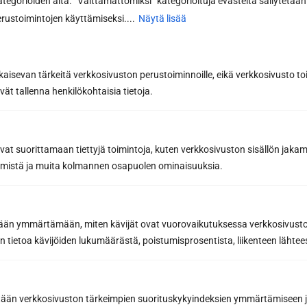
kategorioiden alta. ”Välttämättömiksi” kategorioituja evästeitä säilytetään 
rustoimintojen käyttämiseksi....
Näytä lisää
kaisevan tärkeitä verkkosivuston perustoiminnoille, eikä verkkosivusto toi
vät tallenna henkilökohtaisia tietoja.
Tilaa uutiskirje
avat suorittamaan tiettyjä toimintoja, kuten verkkosivuston sisällön jaka
Saat saunan rakentamisen ammattilaisen
räämistä ja muita kolmannen osapuolen ominaisuuksia.
parhaat vinkit ja niksit onnistuneeseen
saunaremonttiin
Inspiroivia saunauutisia ja
yhteystyökumppaneidemme etuja, joilla teet
etään ymmärtämään, miten kävijät ovat vuorovaikutuksessa verkkosivus
parhaat saunahankinnat
 tietoa kävijöiden lukumäärästä, poistumisprosentista, liikenteen lähtees
Sähköpostiosoite *
tään verkkosivuston tärkeimpien suorituskykyindeksien ymmärtämiseen ja