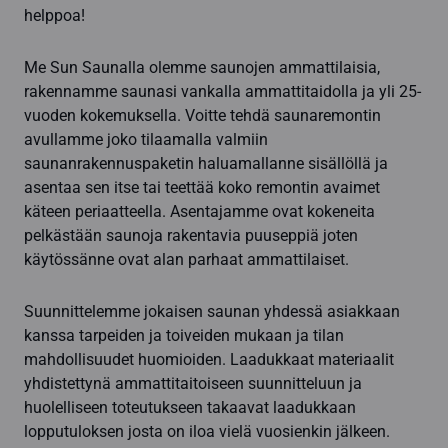
helppoa!
Me Sun Saunalla olemme saunojen ammattilaisia,
rakennamme saunasi vankalla ammattitaidolla ja yli 25-
vuoden kokemuksella. Voitte tehdä saunaremontin
avullamme joko tilaamalla valmiin
saunanrakennuspaketin haluamallanne sisällöllä ja
asentaa sen itse tai teettää koko remontin avaimet
käteen periaatteella. Asentajamme ovat kokeneita
pelkästään saunoja rakentavia puuseppiä joten
käytössänne ovat alan parhaat ammattilaiset.
Suunnittelemme jokaisen saunan yhdessä asiakkaan
kanssa tarpeiden ja toiveiden mukaan ja tilan
mahdollisuudet huomioiden. Laadukkaat materiaalit
yhdistettynä ammattitaitoiseen suunnitteluun ja
huolelliseen toteutukseen takaavat laadukkaan
lopputuloksen josta on iloa vielä vuosienkin jälkeen.