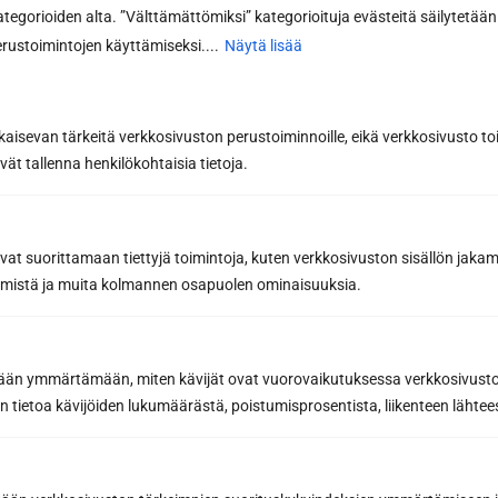
kategorioiden alta. ”Välttämättömiksi” kategorioituja evästeitä säilytetään 
rustoimintojen käyttämiseksi....
Näytä lisää
kaisevan tärkeitä verkkosivuston perustoiminnoille, eikä verkkosivusto toi
vät tallenna henkilökohtaisia tietoja.
Tilaa uutiskirje
avat suorittamaan tiettyjä toimintoja, kuten verkkosivuston sisällön jaka
Saat saunan rakentamisen ammattilaisen
räämistä ja muita kolmannen osapuolen ominaisuuksia.
parhaat vinkit ja niksit onnistuneeseen
saunaremonttiin
Inspiroivia saunauutisia ja
etään ymmärtämään, miten kävijät ovat vuorovaikutuksessa verkkosivus
yhteystyökumppaneidemme etuja, joilla teet
 tietoa kävijöiden lukumäärästä, poistumisprosentista, liikenteen lähtees
parhaat saunahankinnat
Sähköpostiosoite *