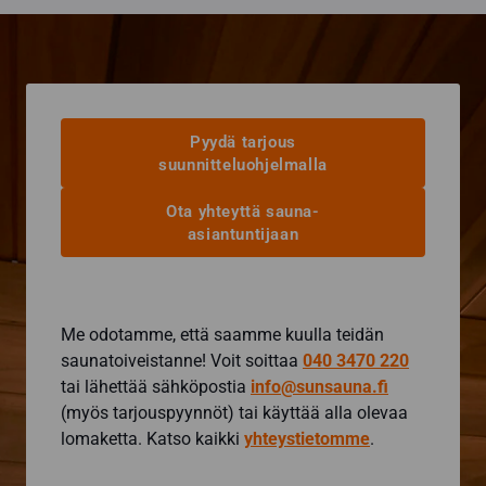
Pyydä tarjous
suunnitteluohjelmalla
Ota yhteyttä sauna-
asiantuntijaan
Me odotamme, että saamme kuulla teidän
saunatoiveistanne! Voit soittaa
040 3470 220
tai lähettää sähköpostia
info@sunsauna.fi
(myös tarjouspyynnöt) tai käyttää alla olevaa
lomaketta. Katso kaikki
yhteystietomme
.