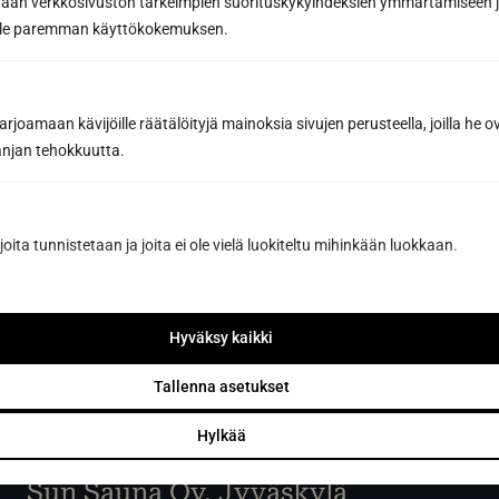
tään verkkosivuston tärkeimpien suorituskykyindeksien ymmärtämiseen ja
oille paremman käyttökokemuksen.
Tilaa uutiskirje
joamaan kävijöille räätälöityjä mainoksia sivujen perusteella, joilla he 
Tilaamalla hyväksyt Sun Sauna Oy:n
tietosuojaselosteen
.
jan tehokkuutta.
Voit peruttaa liittymisen koska tahansa, eikä se sido sinua
mihinkään.
joita tunnistetaan ja joita ei ole vielä luokiteltu mihinkään luokkaan.
Hyväksy kaikki
Tallenna asetukset
Hylkää
Sun Sauna Oy, Jyväskylä