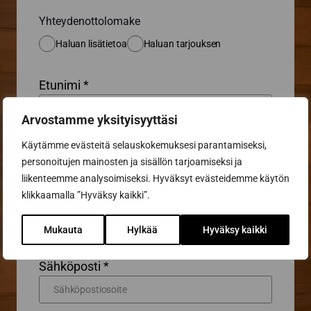
Yhteydenottolomake
Haluan lisätietoa
Haluan tarjouksen
Etunimi *
Arvostamme yksityisyyttäsi
Sukunimi *
Käytämme evästeitä selauskokemuksesi parantamiseksi,
personoitujen mainosten ja sisällön tarjoamiseksi ja
liikenteemme analysoimiseksi. Hyväksyt evästeidemme käytön
klikkaamalla ”Hyväksy kaikki”.
Puhelin
Mukauta
Hylkää
Hyväksy kaikki
Sähköposti *