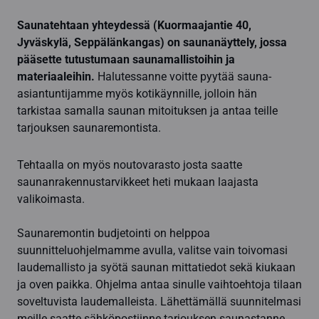
Saunatehtaan yhteydessä (Kuormaajantie 40,
Jyväskylä, Seppälänkangas) on saunanäyttely, jossa
pääsette tutustumaan saunamallistoihin ja
materiaaleihin.
Halutessanne voitte pyytää sauna-
asiantuntijamme myös kotikäynnille, jolloin hän
tarkistaa samalla saunan mitoituksen ja antaa teille
tarjouksen saunaremontista.
Tehtaalla on myös noutovarasto josta saatte
saunanrakennustarvikkeet heti mukaan laajasta
valikoimasta.
Saunaremontin budjetointi on helppoa
suunnitteluohjelmamme avulla, valitse vain toivomasi
laudemallisto ja syötä saunan mittatiedot sekä kiukaan
ja oven paikka. Ohjelma antaa sinulle vaihtoehtoja tilaan
soveltuvista laudemalleista. Lähettämällä suunnitelmasi
meille saatte sähköpostiinne tarjouksen saunastanne.