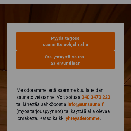
Pyydä tarjous
suunnitteluohjelmalla
Ota yhteyttä sauna-
asiantuntijaan
Me odotamme, että saamme kuulla teidän
saunatoiveistanne! Voit soittaa
040 3470 220
tai lähettää sähköpostia
info@sunsauna.fi
(myös tarjouspyynnöt) tai käyttää alla olevaa
lomaketta. Katso kaikki
yhteystietomme
.