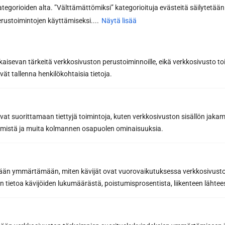
kategorioiden alta. ”Välttämättömiksi” kategorioituja evästeitä säilytetään 
rustoimintojen käyttämiseksi....
Näytä lisää
kaisevan tärkeitä verkkosivuston perustoiminnoille, eikä verkkosivusto toi
vät tallenna henkilökohtaisia tietoja.
Tilaa uutiskirje
avat suorittamaan tiettyjä toimintoja, kuten verkkosivuston sisällön jaka
Saat saunan rakentamisen ammattilaisen
räämistä ja muita kolmannen osapuolen ominaisuuksia.
parhaat vinkit ja niksit onnistuneeseen
saunaremonttiin
Inspiroivia saunauutisia ja
etään ymmärtämään, miten kävijät ovat vuorovaikutuksessa verkkosivus
yhteystyökumppaneidemme etuja, joilla teet
 tietoa kävijöiden lukumäärästä, poistumisprosentista, liikenteen lähtees
parhaat saunahankinnat
Sähköpostiosoite *