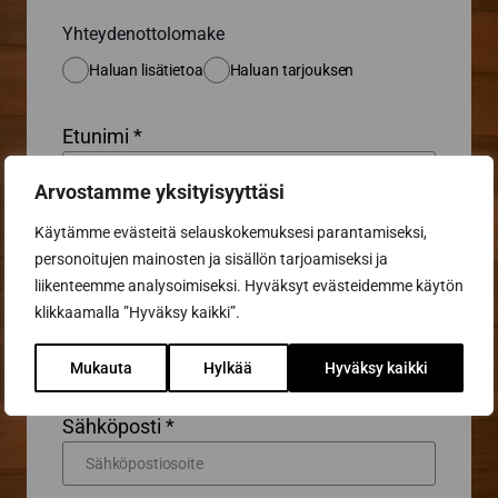
Yhteydenottolomake
Haluan lisätietoa
Haluan tarjouksen
Etunimi *
Arvostamme yksityisyyttäsi
Sukunimi *
Käytämme evästeitä selauskokemuksesi parantamiseksi,
personoitujen mainosten ja sisällön tarjoamiseksi ja
liikenteemme analysoimiseksi. Hyväksyt evästeidemme käytön
klikkaamalla ”Hyväksy kaikki”.
Puhelin
Mukauta
Hylkää
Hyväksy kaikki
Sähköposti *