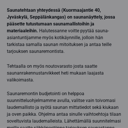
Saunatehtaan yhteydessä (Kuormaajantie 40,
Jyväskylä, Seppälänkangas) on saunanäyttely, jossa
pääsette tutustumaan saunamallistoihin ja
materiaaleihin.
Halutessanne voitte pyytää sauna-
asiantuntijamme myös kotikäynnille, jolloin hän
tarkistaa samalla saunan mitoituksen ja antaa teille
tarjouksen saunaremontista.
Tehtaalla on myös noutovarasto josta saatte
saunanrakennustarvikkeet heti mukaan laajasta
valikoimasta.
Saunaremontin budjetointi on helppoa
suunnitteluohjelmamme avulla, valitse vain toivomasi
laudemallisto ja syötä saunan mittatiedot sekä kiukaan
ja oven paikka. Ohjelma antaa sinulle vaihtoehtoja tilaan
soveltuvista laudemalleista. Lähettämällä suunnitelmasi
meille saatte sähköpostiinne tarjouksen saunastanne.