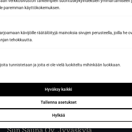
tään verkkosivuston tärkeimpien suorituskykyindeksien ymmärtämiseen ja
oille paremman käyttökokemuksen.
Tilaa uutiskirje
joamaan kävijöille räätälöityjä mainoksia sivujen perusteella, joilla he 
Tilaamalla hyväksyt Sun Sauna Oy:n
tietosuojaselosteen
.
jan tehokkuutta.
Voit peruttaa liittymisen koska tahansa, eikä se sido sinua
mihinkään.
joita tunnistetaan ja joita ei ole vielä luokiteltu mihinkään luokkaan.
Hyväksy kaikki
Tallenna asetukset
Hylkää
Sun Sauna Oy, Jyväskylä