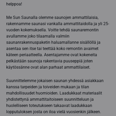
helppoa!
Me Sun Saunalla olemme saunojen ammattilaisia,
rakennamme saunasi vankalla ammattitaidolla ja yli 25-
vuoden kokemuksella. Voitte tehdä saunaremontin
avullamme joko tilaamalla valmiin
saunanrakennuspaketin haluamallanne sisällöllä ja
asentaa sen itse tai teettää koko remontin avaimet
käteen periaatteella. Asentajamme ovat kokeneita
pelkästään saunoja rakentavia puuseppiä joten
käytössänne ovat alan parhaat ammattilaiset.
Suunnittelemme jokaisen saunan yhdessä asiakkaan
kanssa tarpeiden ja toiveiden mukaan ja tilan
mahdollisuudet huomioiden. Laadukkaat materiaalit
yhdistettynä ammattitaitoiseen suunnitteluun ja
huolelliseen toteutukseen takaavat laadukkaan
lopputuloksen josta on iloa vielä vuosienkin jälkeen.