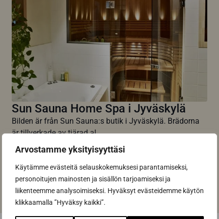
Sun Sauna Home Spa i Jyväskylä
Bilden är från Sun Sauna:s butik i Jyväskylä. Brädorna
är tillverkade av tjärad al...
Read more
Arvostamme yksityisyyttäsi
Käytämme evästeitä selauskokemuksesi parantamiseksi,
All articles
personoitujen mainosten ja sisällön tarjoamiseksi ja
liikenteemme analysoimiseksi. Hyväksyt evästeidemme käytön
klikkaamalla ”Hyväksy kaikki”.