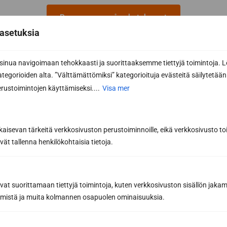
Prenumerera på nyhetsbrevet
asetuksia
Genom att prenumerera godkänner du Sun Sauna Oy:s
integritetspolicy
.
nua navigoimaan tehokkaasti ja suorittaaksemme tiettyjä toimintoja. L
Du kan när som helst säga upp din prenumeration och du kommer
kategorioiden alta. ”Välttämättömiksi” kategorioituja evästeitä säilytetään 
då inte att vara bunden av den.
rustoimintojen käyttämiseksi....
Visa mer
kaisevan tärkeitä verkkosivuston perustoiminnoille, eikä verkkosivusto toi
vät tallenna henkilökohtaisia tietoja.
Har du redan ritat din drömbastu
med vår programvara för
avat suorittamaan tiettyjä toimintoja, kuten verkkosivuston sisällön jaka
bastudesign?
räämistä ja muita kolmannen osapuolen ominaisuuksia.
Designa din bastu