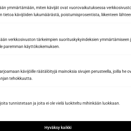
etään ymmärtämään, miten kävijät ovat vuorovaikutuksessa verkkosivus
 tietoa kävijöiden lukumäärästä, poistumisprosentista, liikenteen lähtees
tään verkkosivuston tärkeimpien suorituskykyindeksien ymmärtämiseen ja
oille paremman käyttökokemuksen.
joamaan kävijöille räätälöityjä mainoksia sivujen perusteella, joilla he 
Sun Sauna Oy, Jyväskylä
jan tehokkuutta.
Kuormaajantie 40, 40320 Jyväskylä, Finland
040 3470 220
joita tunnistetaan ja joita ei ole vielä luokiteltu mihinkään luokkaan.
info@sunsauna.fi
Hyväksy kaikki