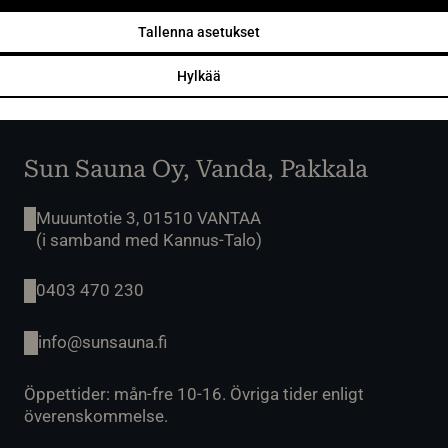
Öppet vardagar 9-16 eller enligt överenskommelse.
Avhämtning av gods på vardagar kl. 07.00-15.00
Tallenna asetukset
eller enligt överenskommelse.
Hylkää
Sun Sauna Oy, Vanda, Pakkala
Muuuntotie 3, 01510 VANTAA
(i samband med Kannus-Talo)
0403 470 230
info@sunsauna.fi
Öppettider: mån-fre 10-16. Övriga tider enligt
överenskommelse.