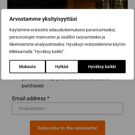
Arvostamme yksityisyyttäsi
Käytämme evästeitä selauskokemuksesi parantamiseksi,
Subscribe to the newsletter
personoitujen mainosten ja sisällön tarjoamiseksi ja
liikenteemme analysoimiseksi. Hyväksyt evästeidemme käytön
Get the best tips and tricks for a successful
klikkaamalla ”Hyväksy kaikki”.
sauna renovation from a sauna construction
professional
Mukauta
Hylkää
Hyväksy kaikki
Inspiring sauna news and benefits from our
partners to help you make the best sauna
purchases
Email address *
Subscribe to the newsletter