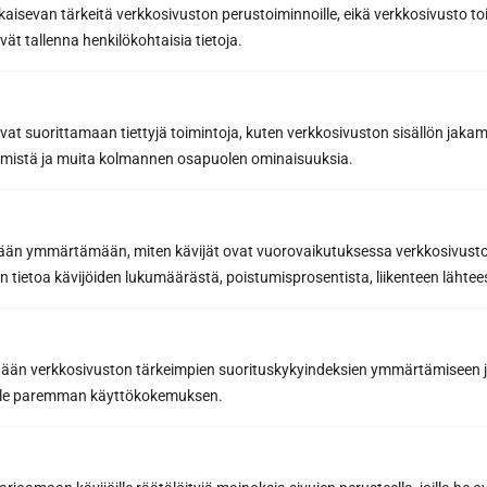
kaisevan tärkeitä verkkosivuston perustoiminnoille, eikä verkkosivusto toi
Phone
vät tallenna henkilökohtaisia tietoja.
Email *
avat suorittamaan tiettyjä toimintoja, kuten verkkosivuston sisällön jaka
räämistä ja muita kolmannen osapuolen ominaisuuksia.
Message or further information...
etään ymmärtämään, miten kävijät ovat vuorovaikutuksessa verkkosivus
 tietoa kävijöiden lukumäärästä, poistumisprosentista, liikenteen lähtees
tään verkkosivuston tärkeimpien suorituskykyindeksien ymmärtämiseen ja
oille paremman käyttökokemuksen.