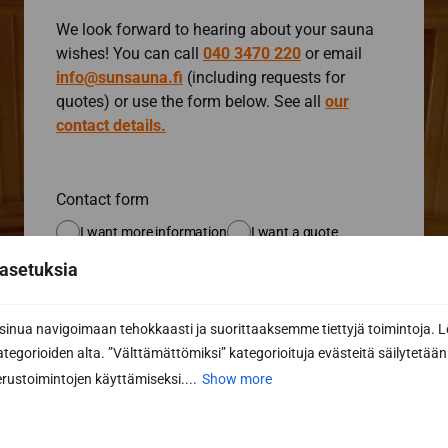
We look forward to hearing about your sauna
wishes! You can call
040 3470 220
or email
info@sunsauna.fi
(including requests for
quotes) or use the form below. See all
our
contact details.
Contact form
I want more information
I want a quote
asetuksia
First name *
nua navigoimaan tehokkaasti ja suorittaaksemme tiettyjä toimintoja. L
kategorioiden alta. ”Välttämättömiksi” kategorioituja evästeitä säilytetään 
Last name *
rustoimintojen käyttämiseksi....
Show more