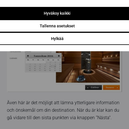
välja genom att klicka på fältet för leveransvecka och
därifrån välja önskat leveransdatum.
Hyväksy kaikki
Tallenna asetukset
Hylkää
Även här är det möjligt att lämna ytterligare information
och önskemål om din destination. När du är klar kan du
gå vidare till den sista punkten via knappen ”Nästa".