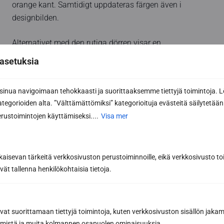
orange kant. Samtidigt uppdateras färgen även i
designbilden.
Alternativet med den rutiga dörren visar en
förhandsgranskning av vår rutiga dörr, men inga andra
asetuksia
ändringar kan göras i den.
nua navigoimaan tehokkaasti ja suorittaaksemme tiettyjä toimintoja. L
kategorioiden alta. ”Välttämättömiksi” kategorioituja evästeitä säilytetään 
rustoimintojen käyttämiseksi....
Visa mer
kaisevan tärkeitä verkkosivuston perustoiminnoille, eikä verkkosivusto toi
vät tallenna henkilökohtaisia tietoja.
avat suorittamaan tiettyjä toimintoja, kuten verkkosivuston sisällön jaka
räämistä ja muita kolmannen osapuolen ominaisuuksia.