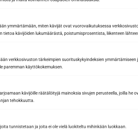
När du har gjort dina val av dörr och glasvägg kan du gå
vidare genom att klicka på knappen ”Nästa".
etään ymmärtämään, miten kävijät ovat vuorovaikutuksessa verkkosivus
6 Projektinformation
 tietoa kävijöiden lukumäärästä, poistumisprosentista, liikenteen lähtees
Slutdatumet närmar sig och det är dags att lägga till
några fler detaljer om projektet så att vår säljare kan ge
dig bästa möjliga erbjudande och rekommendationer för
tään verkkosivuston tärkeimpien suorituskykyindeksien ymmärtämiseen ja
ditt projekt.
oille paremman käyttökokemuksen.
Du måste välja typ av projekt från rullgardinsmenyn, dvs.
om det är ett nybyggnads-, renoverings- eller
tillbyggnadsprojekt. Detta kommer att påverka
joamaan kävijöille räätälöityjä mainoksia sivujen perusteella, joilla he 
utformningen av din bastu och våra experter kommer att
jan tehokkuutta.
kunna ge dig råd och vägledning för att uppnå bästa
möjliga resultat.
Här kan du ange vilken leveransvecka du har tänkt dig,
joita tunnistetaan ja joita ei ole vielä luokiteltu mihinkään luokkaan.
om du redan har en sådan i åtanke. Det är enkelt att