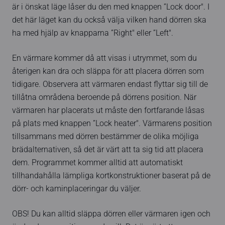
är i önskat läge låser du den med knappen ”Lock door". I
det här läget kan du också välja vilken hand dörren ska
ha med hjälp av knapparna ”Right" eller ”Left".
En värmare kommer då att visas i utrymmet, som du
återigen kan dra och släppa för att placera dörren som
tidigare. Observera att värmaren endast flyttar sig till de
tillåtna områdena beroende på dörrens position. När
värmaren har placerats ut måste den fortfarande låsas
på plats med knappen ”Lock heater". Värmarens position
tillsammans med dörren bestämmer de olika möjliga
brädalternativen, så det är värt att ta sig tid att placera
dem. Programmet kommer alltid att automatiskt
tillhandahålla lämpliga kortkonstruktioner baserat på de
dörr- och kaminplaceringar du väljer.
OBS! Du kan alltid släppa dörren eller värmaren igen och