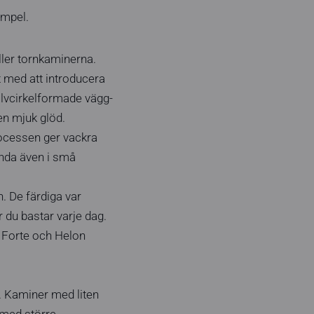
empel.
ler tornkaminerna.
t med att introducera
alvcirkelformade vägg-
n mjuk glöd.
processen ger vackra
ända även i små
n. De färdiga var
 du bastar varje dag.
a Forte och Helon
. Kaminer med liten
 med större