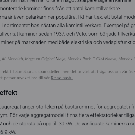
nterade kaminer finns från ett antal kamintillverkare.
a är även pelarkaminer populära. IKI har t.ex. ett tiotal mod
 i sortimentet hos nästan alla kamintillverkare. Exempel på g
tillverkat kaminer sedan 1937, och Veto, som började tillverk
aminer på marknaden med både elektriska och vedspisfunktio
as, IKI Monolith, Magnum Original Malja, Mondex Rock, Tulikivi Naava, Mondex 
rekt till Sun Saunas spamodeller, men det är värt att fråga oss om vår åsikt
et passar mycket bra till vår
Relax-bastu
.
effekt
stuaggregat anger storleken på basturummet för aggregatet i 
ym. För varje aggregatmodell finns flera effektstorlekar tillg
 och de största på upp till 30 kW. De vanligaste kaminerna s
 6-9 kW.