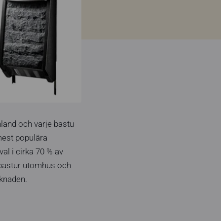
inland och varje bastu
mest populära
al i cirka 70 % av
r bastur utomhus och
rknaden.