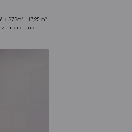
m³ + 5,75m³ = 17,25 m³
r värmaren ha en