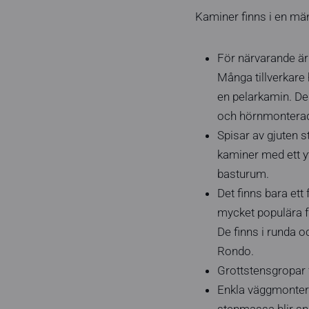
Kaminer finns i en män
För närvarande är
Många tillverkare 
en pelarkamin. De
och hörnmonterad
Spisar av gjuten s
kaminer med ett yt
basturum.
Det finns bara ett
mycket populära fö
De finns i runda 
Rondo.
Grottstensgropar f
Enkla väggmontera
stenmassa blir sn