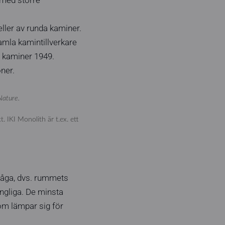
eller av runda kaminer.
amla kamintillverkare
a kaminer 1949.
ner.
Nature.
. IKI Monolith är t.ex. ett
fråga, dvs. rummets
ängliga. De minsta
om lämpar sig för