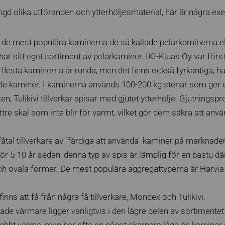
gd olika utföranden och ytterhöljesmaterial, här är några ex
 de mest populära kaminerna de så kallade pelarkaminerna el
har sitt eget sortiment av pelarkaminer. IKI-Kiuas Oy var förs
 flesta kaminerna är runda, men det finns också fyrkantiga, h
e kaminer. I kaminerna används 100-200 kg stenar som ger e
ten, Tulikivi tillverkar spisar med gjutet ytterhölje. Gjutnings
tre skal som inte blir för varmt, vilket gör dem säkra att anv
 fåtal tillverkare av ”färdiga att använda" kaminer på marknade
r 5-10 år sedan, denna typ av spis är lämplig för en bastu där
och ovala former. De mest populära aggregattyperna är Harvi
inns att få från några få tillverkare, Mondex och Tulikivi.
de värmare ligger vanligtvis i den lägre delen av sortimentet
abbt varma, men har ofta en något skarpare låga än kaminer