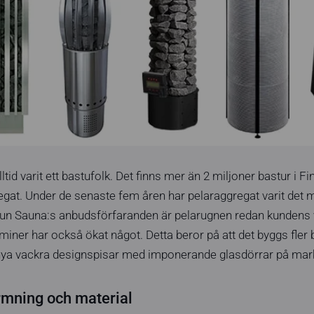
tid varit ett bastufolk. Det finns mer än 2 miljoner bastur i F
egat. Under de senaste fem åren har pelaraggregat varit det 
 Sun Sauna:s anbudsförfaranden är pelarugnen redan kundens v
miner har också ökat något. Detta beror på att det byggs fle
 nya vackra designspisar med imponerande glasdörrar på ma
rmning och material