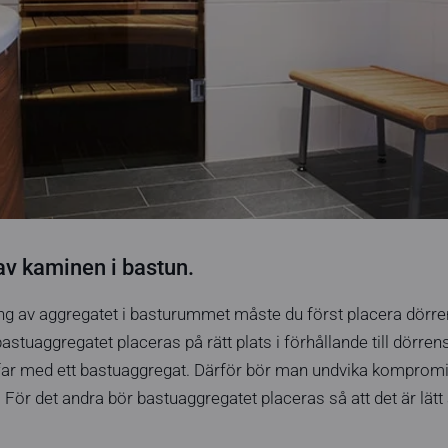
av kaminen i bastun.
ing av aggregatet i basturummet måste du först placera dörren
stuaggregatet placeras på rätt plats i förhållande till dörrens
äffar med ett bastuaggregat. Därför bör man undvika kompro
 För det andra bör bastuaggregatet placeras så att det är lätt 