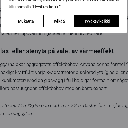
liikenteemme analysoimiseksi. Hyväksyt evästeidemme käytön
klikkaamalla ”Hyväksy kaikki”.
gtvis för 10-15 år
e och har tillräckligt med effekt för att värma en bastu, men 
Mukauta
Hylkää
Hyväksy kaikki
rmalt.
rare, men uppvärmningstiden är definitivt kortare.
las- eller stenyta på valet av värmeeffekt
äggarna ökar aggregatets effektbehov. Använd denna formel för
räckligt kraftfullt: varje kvadratmeter oisolerad yta (glas eller
kubikmeter! Med en glasvägg i full höjd ger formeln ett något 
llera bastuugnens effektbehov med en bastuexpert.
s storlek 2,5m*2,0m och höjden är 2,3m. Bastun har en glasvä
r hela väggytan.
.