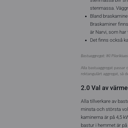
stenmassa. Väggmo
Bland braskaminern
Braskaminer finns
är Narvi, som har 
Det finns också k
Bastuaggregat: IKI Pilarikiu
Alla bastuaggregat passar di
rektangulärt aggregat, så d
2.0 Val av värme
Alla tillverkare av ba
minsta och största vol
kaminerna är på 4,5 kW
bastur i hemmet är på