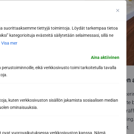
 suorittaaksemme tiettyjä toimintoja. Löydät tarkempaa tietoa
ksi” kategorioituja evästeitä säilytetään selaimessasi, sillä ne
.
Visa mer
Aina aktiivinen
perustoiminnoille, eikä verkkosivusto toimi tarkoitetulla tavalla
toja.
3.0 Placeringen 
Innan du väljer placer
toja, kuten verkkosivuston sisällön jakamista sosiaalisen median
säkerhetsskäl måste ba
uolen ominaisuuksia.
olyckor i bastun intr
och dörrens placering.
att kasta aggregatet.
ät ovat vuorovaikutuksessa verkkosivuston kanssa. Nämä