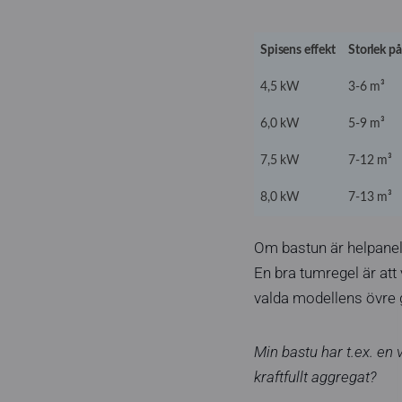
Spisens effekt
Storlek på
4,5 kW
3-6 m³
6,0 kW
5-9 m³
7,5 kW
7-12 m³
8,0 kW
7-13 m³
Om bastun är helpanela
En bra tumregel är att
valda modellens övre 
Min bastu har t.ex. en 
kraftfullt aggregat?