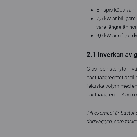
En spis köps vanli
7,5 kW är billigar
vara längre än no
9,0 kW är något dy
2.1 Inverkan av g
Glas- och stenytor i v
bastuaggregatet är till
faktiska volym med en 
bastuaggregat. Kontro
Till exempel är bastun
dörrväggen, som täcke