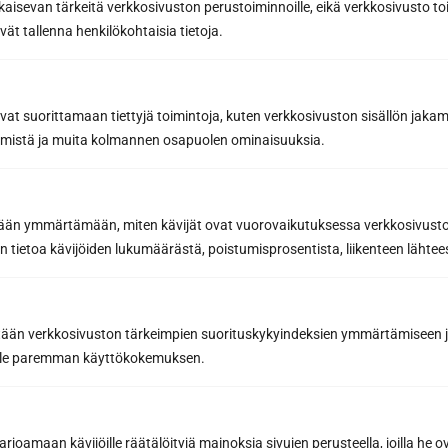
kaisevan tärkeitä verkkosivuston perustoiminnoille, eikä verkkosivusto toi
vät tallenna henkilökohtaisia tietoja.
avat suorittamaan tiettyjä toimintoja, kuten verkkosivuston sisällön jaka
räämistä ja muita kolmannen osapuolen ominaisuuksia.
Sun Sauna Oy, Jyväskylä
etään ymmärtämään, miten kävijät ovat vuorovaikutuksessa verkkosivus
Kuormaajantie 40, 40320 Jyväskylä, Finland
 tietoa kävijöiden lukumäärästä, poistumisprosentista, liikenteen lähtees
040 3470 220
tään verkkosivuston tärkeimpien suorituskykyindeksien ymmärtämiseen ja
info@sunsauna.fi
oille paremman käyttökokemuksen.
Öppet vardagar 9-16 eller enligt överenskommelse.
Avhämtning av gods på vardagar kl. 07.00-15.00
joamaan kävijöille räätälöityjä mainoksia sivujen perusteella, joilla he 