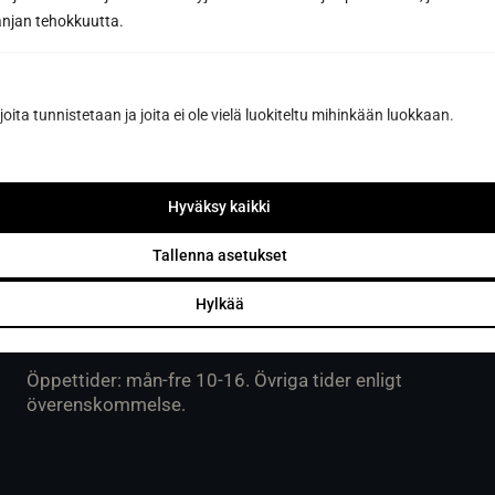
eller enligt överenskommelse.
jan tehokkuutta.
joita tunnistetaan ja joita ei ole vielä luokiteltu mihinkään luokkaan.
Sun Sauna Oy, Vanda, Pakkala
Muuuntotie 3, 01510 VANTAA
Hyväksy kaikki
(i samband med Kannus-Talo)
Tallenna asetukset
0403 470 230
Hylkää
info@sunsauna.fi
Öppettider: mån-fre 10-16. Övriga tider enligt
överenskommelse.