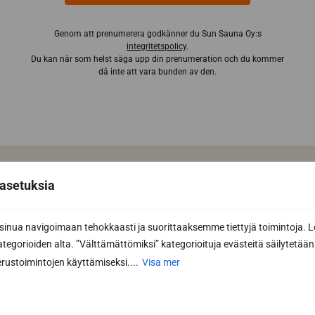
Genom att prenumerera godkänner du Sun Sauna Oy:s
integritetspolicy
.
Du kan när som helst säga upp din prenumeration och du kommer
då inte att vara bunden av den.
asetuksia
Har du redan ritat din drömbastu
med vår programvara för
nua navigoimaan tehokkaasti ja suorittaaksemme tiettyjä toimintoja. L
bastudesign?
kategorioiden alta. ”Välttämättömiksi” kategorioituja evästeitä säilytetään 
rustoimintojen käyttämiseksi....
Visa mer
Designa din bastu