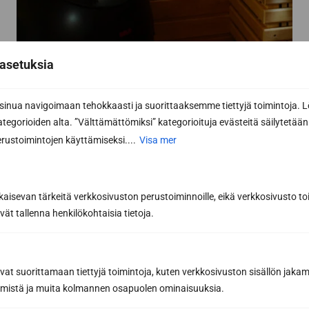
asetuksia
nua navigoimaan tehokkaasti ja suorittaaksemme tiettyjä toimintoja. L
kategorioiden alta. ”Välttämättömiksi” kategorioituja evästeitä säilytetään 
Prenumerera på
rustoimintojen käyttämiseksi....
Visa mer
nyhetsbrevet
Få de bästa tipsen och knepen för en lyckad
kaisevan tärkeitä verkkosivuston perustoiminnoille, eikä verkkosivusto toi
basturenovering från ett proffs på
vät tallenna henkilökohtaisia tietoja.
bastubyggnation
Inspirerande bastunyheter och förmåner från
våra partners för att hjälpa dig att göra de
avat suorittamaan tiettyjä toimintoja, kuten verkkosivuston sisällön jaka
bästa bastuköpen
räämistä ja muita kolmannen osapuolen ominaisuuksia.
E-postadress *