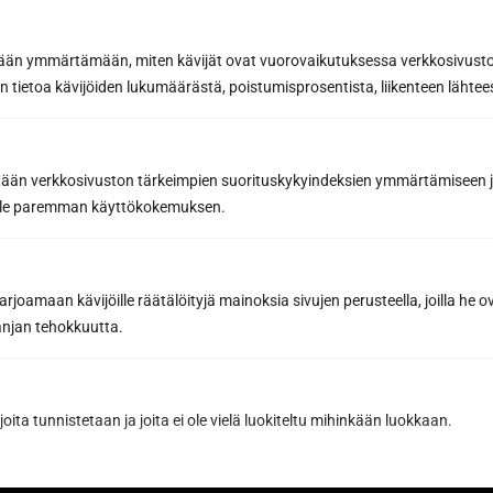
etään ymmärtämään, miten kävijät ovat vuorovaikutuksessa verkkosivus
 tietoa kävijöiden lukumäärästä, poistumisprosentista, liikenteen lähtees
Prenumerera på nyhetsbrevet
Genom att prenumerera godkänner du Sun Sauna Oy:s
tään verkkosivuston tärkeimpien suorituskykyindeksien ymmärtämiseen ja
integritetspolicy
.
oille paremman käyttökokemuksen.
Du kan när som helst säga upp din prenumeration och du kommer
då inte att vara bunden av den.
joamaan kävijöille räätälöityjä mainoksia sivujen perusteella, joilla he 
jan tehokkuutta.
joita tunnistetaan ja joita ei ole vielä luokiteltu mihinkään luokkaan.
Har du redan ritat din drömbastu
med vår programvara för