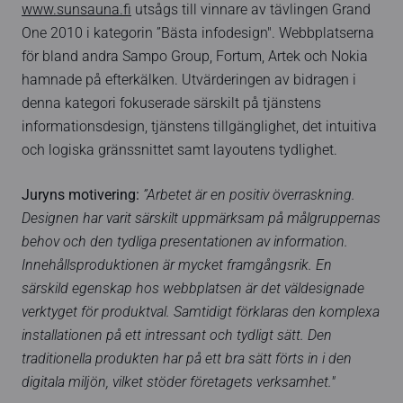
www.sunsauna.fi
utsågs till vinnare av tävlingen Grand
One 2010 i kategorin ”Bästa infodesign". Webbplatserna
för bland andra Sampo Group, Fortum, Artek och Nokia
hamnade på efterkälken. Utvärderingen av bidragen i
denna kategori fokuserade särskilt på tjänstens
informationsdesign, tjänstens tillgänglighet, det intuitiva
och logiska gränssnittet samt layoutens tydlighet.
Juryns motivering:
”Arbetet är en positiv överraskning.
Designen har varit särskilt uppmärksam på målgruppernas
behov och den tydliga presentationen av information.
Innehållsproduktionen är mycket framgångsrik. En
särskild egenskap hos webbplatsen är det väldesignade
verktyget för produktval. Samtidigt förklaras den komplexa
installationen på ett intressant och tydligt sätt. Den
traditionella produkten har på ett bra sätt förts in i den
digitala miljön, vilket stöder företagets verksamhet."