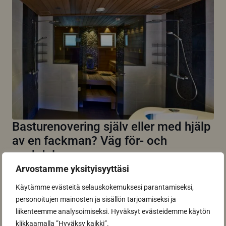
Basturenovering själv eller med hjälp
av en fackman? Väg för- och
nackdelar
Att göra basturenoveringen själv är lockande på grund
Arvostamme yksityisyyttäsi
av besparingarna, men att anlita...
Käytämme evästeitä selauskokemuksesi parantamiseksi,
Read more
personoitujen mainosten ja sisällön tarjoamiseksi ja
liikenteemme analysoimiseksi. Hyväksyt evästeidemme käytön
klikkaamalla ”Hyväksy kaikki”.