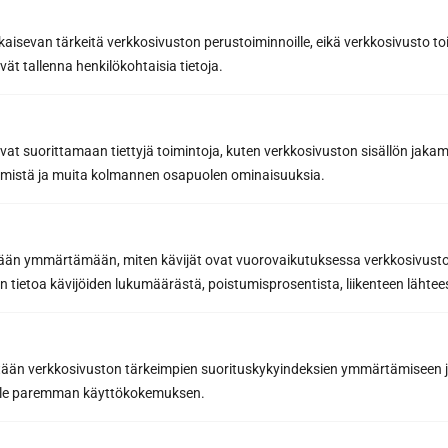
kaisevan tärkeitä verkkosivuston perustoiminnoille, eikä verkkosivusto toi
vät tallenna henkilökohtaisia tietoja.
avat suorittamaan tiettyjä toimintoja, kuten verkkosivuston sisällön jaka
räämistä ja muita kolmannen osapuolen ominaisuuksia.
etään ymmärtämään, miten kävijät ovat vuorovaikutuksessa verkkosivus
 tietoa kävijöiden lukumäärästä, poistumisprosentista, liikenteen lähtees
tään verkkosivuston tärkeimpien suorituskykyindeksien ymmärtämiseen ja
oille paremman käyttökokemuksen.