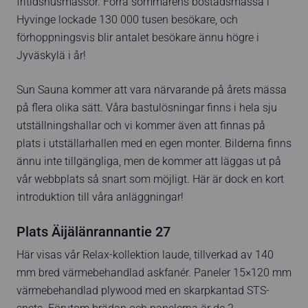
fritidshusmässor. Förra sommarens bostadsmässa i
Hyvinge lockade 130 000 tusen besökare, och
förhoppningsvis blir antalet besökare ännu högre i
Jyväskylä i år!
Sun Sauna kommer att vara närvarande på årets mässa
på flera olika sätt. Våra bastulösningar finns i hela sju
utställningshallar och vi kommer även att finnas på
plats i utställarhallen med en egen monter. Bilderna finns
ännu inte tillgängliga, men de kommer att läggas ut på
vår webbplats så snart som möjligt. Här är dock en kort
introduktion till våra anläggningar!
Plats Äijälänrannantie 27
Här visas vår Relax-kollektion laude, tillverkad av 140
mm bred värmebehandlad askfanér. Paneler 15×120 mm
värmebehandlad plywood med en skarpkantad STS-