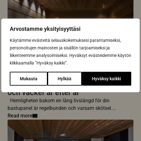
Arvostamme yksityisyyttäsi
Käytämme evästeitä selauskokemuksesi parantamiseksi,
personoitujen mainosten ja sisällön tarjoamiseksi ja
liikenteemme analysoimiseksi. Hyväksyt evästeidemme käytön
klikkaamalla ”Hyväksy kaikki”.
Mukauta
Hylkää
Hyväksy kaikki
Så här håller du din bastupanel ren
och vacker år efter år
Hemligheten bakom en lång livslängd för din
bastupanel är regelbunden och varsam skötsel....
Read more