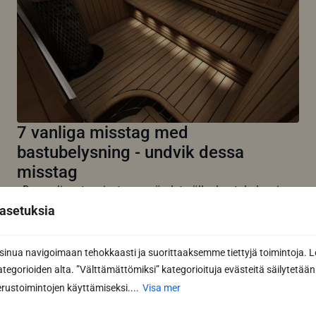
7 vanliga misstag med
bastubelysning - undvik dessa
misstag
De vanligaste misstagen när det gäller bastubelysning
är bländande eller för starkt ljus,...
asetuksia
Read more
nua navigoimaan tehokkaasti ja suorittaaksemme tiettyjä toimintoja. L
All articles
kategorioiden alta. ”Välttämättömiksi” kategorioituja evästeitä säilytetään 
rustoimintojen käyttämiseksi....
Visa mer