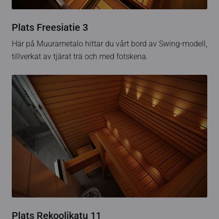
Plats Freesiatie 3
Här på Muurametalo hittar du vårt bord av Swing-modell,
tillverkat av tjärat trä och med fotskena.
Plats Rekoolikatu 11