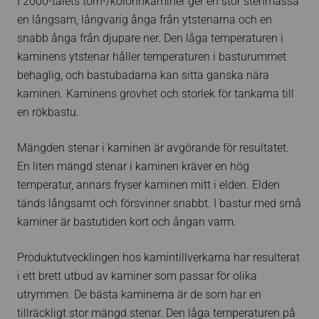
I 2000-talets torn-/kolonnkaminer ger en stor stenmassa
en långsam, långvarig ånga från ytstenarna och en
snabb ånga från djupare ner. Den låga temperaturen i
kaminens ytstenar håller temperaturen i basturummet
behaglig, och bastubadarna kan sitta ganska nära
kaminen. Kaminens grovhet och storlek för tankarna till
en rökbastu.
Mängden stenar i kaminen är avgörande för resultatet.
En liten mängd stenar i kaminen kräver en hög
temperatur, annars fryser kaminen mitt i elden. Elden
tänds långsamt och försvinner snabbt. I bastur med små
kaminer är bastutiden kort och ångan varm.
Produktutvecklingen hos kamintillverkarna har resulterat
i ett brett utbud av kaminer som passar för olika
utrymmen. De bästa kaminerna är de som har en
tillräckligt stor mängd stenar. Den låga temperaturen på