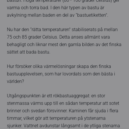
bastun. Höga temperaturer (80 - 100 grader Celsius) ger
varma och torra bad. I den här typen av bastu är
avkylning mellan baden en del av ”bastuetiketten".
Nu har den ”rätta temperaturen" stabiliserats på mellan
75 och 85 grader Celsius. Detta anses allmänt vara
behagligt och liknar mest den gamla bilden av det finska
sättet att bada bastu.
Hur försöker olika värmelösningar skapa den finska
bastuupplevelsen, som har lovordats som den bästa i
världen?
Utgångspunkten är ett rökbastuaggregat: en stor
stenmassa värms upp till en sådan temperatur att sotet
brinner och svedan försvinner. Kaminen får sjuda i flera
timmar, vilket gör att temperaturen på ytstenarna
sjunker. Vattnet avdunstar långsamt i de ytliga stenarna