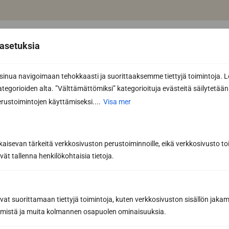
asetuksia
nua navigoimaan tehokkaasti ja suorittaaksemme tiettyjä toimintoja. L
kategorioiden alta. ”Välttämättömiksi” kategorioituja evästeitä säilytetään 
rustoimintojen käyttämiseksi....
Visa mer
kaisevan tärkeitä verkkosivuston perustoiminnoille, eikä verkkosivusto toi
vät tallenna henkilökohtaisia tietoja.
avat suorittamaan tiettyjä toimintoja, kuten verkkosivuston sisällön jaka
räämistä ja muita kolmannen osapuolen ominaisuuksia.