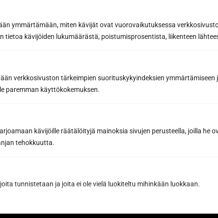
etään ymmärtämään, miten kävijät ovat vuorovaikutuksessa verkkosivus
 tietoa kävijöiden lukumäärästä, poistumisprosentista, liikenteen lähtees
tään verkkosivuston tärkeimpien suorituskykyindeksien ymmärtämiseen ja
Prenumerera på
oille paremman käyttökokemuksen.
nyhetsbrevet
joamaan kävijöille räätälöityjä mainoksia sivujen perusteella, joilla he 
Få de bästa tipsen och knepen för en lyckad
jan tehokkuutta.
basturenovering från ett proffs på
bastubyggnation
Inspirerande bastunyheter och förmåner från
våra partners för att hjälpa dig att göra de
joita tunnistetaan ja joita ei ole vielä luokiteltu mihinkään luokkaan.
bästa bastuköpen
E-postadress *