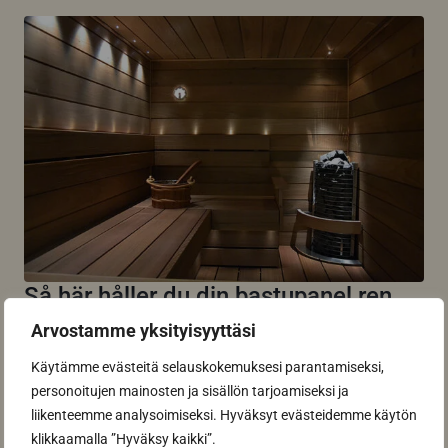
Så här håller du din bastupanel ren
och vacker år efter år
Arvostamme yksityisyyttäsi
Hemligheten bakom en lång livslängd för din
Käytämme evästeitä selauskokemuksesi parantamiseksi,
bastupanel är regelbunden och varsam skötsel....
personoitujen mainosten ja sisällön tarjoamiseksi ja
Read more
liikenteemme analysoimiseksi. Hyväksyt evästeidemme käytön
klikkaamalla ”Hyväksy kaikki”.