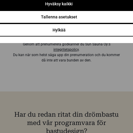
Hyväksy kaikki
Tallenna asetukset
Prenumerera på nyhetsbrevet
Hylkää
Genom att prenumerera godkänner du Sun Sauna Oy:s
integritetspolicy
.
Du kan när som helst säga upp din prenumeration och du kommer
då inte att vara bunden av den.
Har du redan ritat din drömbastu
med vår programvara för
bastudesign?