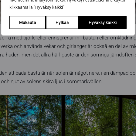
liikenteemme analysoimiseksi. Hyväksyt evästeidemme käytön
klikkaamalla ”Hyväksy kaikki”.
Mukauta
Hylkää
Hyväksy kaikki
r.
Ta med björk- eller enrisgrenar in i bastun eller omklädni
illverka och använda vekar och girlanger är också en del av
era huden, men det allra härligaste är den somriga järndoften 
den att bada bastu är när solen är något nere, i en dämpad och
och njut av solens skira ljus i sommarkvällen.