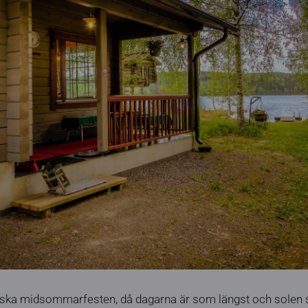
ka midsommarfesten, då dagarna är som längst och solen ski