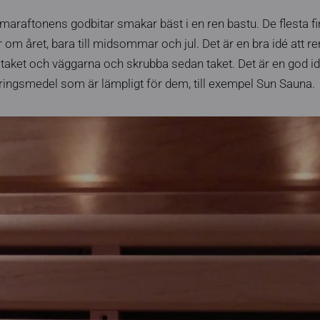
raftonens godbitar smakar bäst i en ren bastu. De flesta fi
 om året, bara till midsommar och jul. Det är en bra idé att r
 av taket och väggarna och skrubba sedan taket. Det är en god i
ringsmedel som är lämpligt för dem, till exempel Sun Sauna.