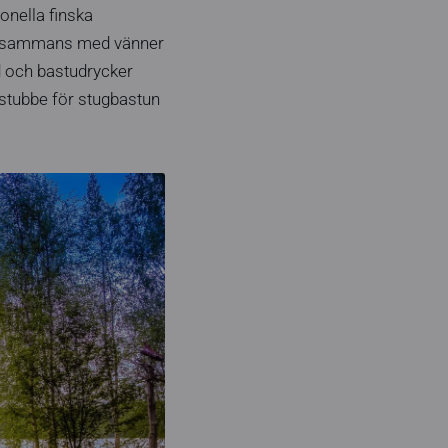
ionella finska
tillsammans med vänner
 och bastudrycker
kstubbe för stugbastun