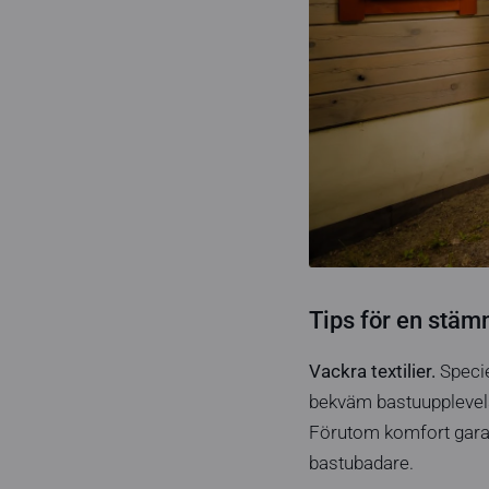
Tips för en stä
Vackra textilier.
Specie
bekväm bastuupplevelse
Förutom komfort garan
bastubadare.