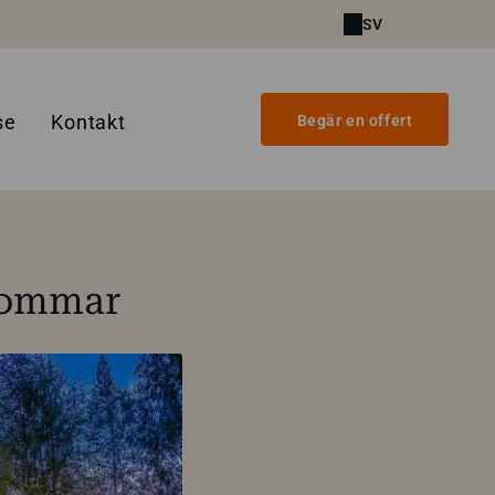
SV
se
Kontakt
Begär en offert
sommar