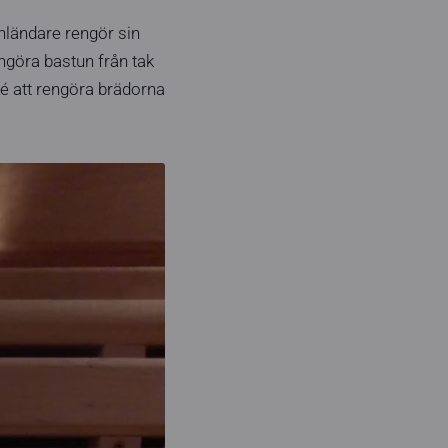
nländare rengör sin
engöra bastun från tak
dé att rengöra brädorna