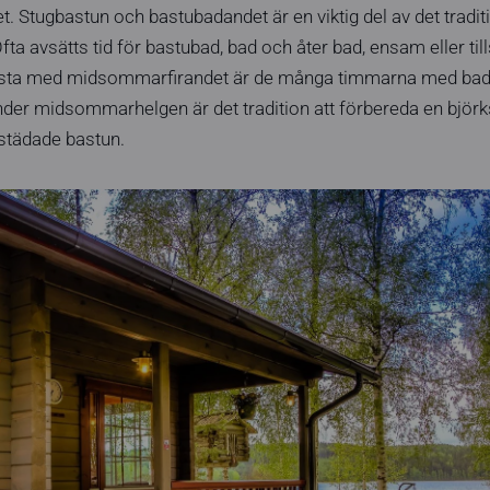
et. Stugbastun och bastubadandet är en viktig del av det tradit
ta avsätts tid för bastubad, bad och åter bad, ensam eller 
 bästa med midsommarfirandet är de många timmarna med bad
Under midsommarhelgen är det tradition att förbereda en björ
ystädade bastun.