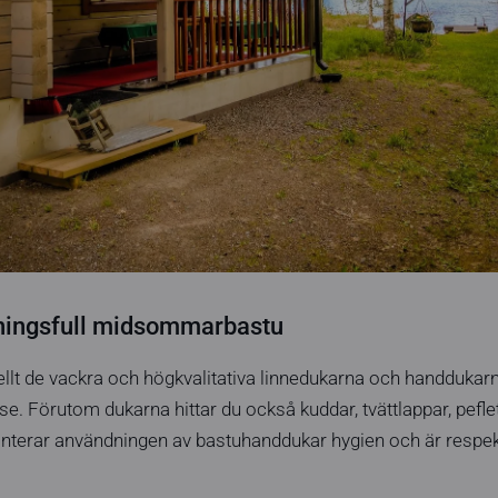
mningsfull midsommarbastu
llt de vackra och högkvalitativa linnedukarna och handdukar
. Förutom dukarna hittar du också kuddar, tvättlappar, peflett
terar användningen av bastuhanddukar hygien och är respek