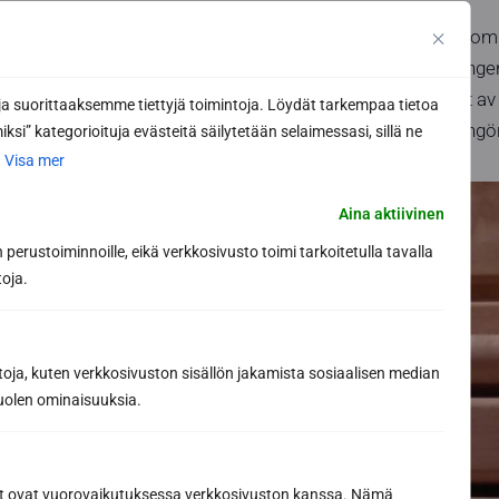
En ren bastu:
Midsomma
bastu minst två gånger
till golv. Torka först
 suorittaaksemme tiettyjä toimintoja. Löydät tarkempaa tietoa
med ett neutralt rengö
ksi” kategorioituja evästeitä säilytetään selaimessasi, sillä ne
.
Visa mer
Aina aktiivinen
perustoiminnoille, eikä verkkosivusto toimi tarkoitetulla tavalla
toja.
toja, kuten verkkosivuston sisällön jakamista sosiaalisen median
uolen ominaisuuksia.
ät ovat vuorovaikutuksessa verkkosivuston kanssa. Nämä