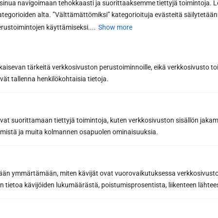
Contact form
nua navigoimaan tehokkaasti ja suorittaaksemme tiettyjä toimintoja. L
kategorioiden alta. ”Välttämättömiksi” kategorioituja evästeitä säilytetään 
I want more information
I want a quote
rustoimintojen käyttämiseksi....
Show more
First name *
kaisevan tärkeitä verkkosivuston perustoiminnoille, eikä verkkosivusto toi
vät tallenna henkilökohtaisia tietoja.
Last name *
avat suorittamaan tiettyjä toimintoja, kuten verkkosivuston sisällön jaka
Phone
räämistä ja muita kolmannen osapuolen ominaisuuksia.
Email *
etään ymmärtämään, miten kävijät ovat vuorovaikutuksessa verkkosivus
 tietoa kävijöiden lukumäärästä, poistumisprosentista, liikenteen lähtees
Message or further information...