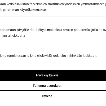
tään verkkosivuston tärkeimpien suorituskykyindeksien ymmärtämiseen ja
oille paremman käyttökokemuksen.
joamaan kävijöille räätälöityjä mainoksia sivujen perusteella, joilla he 
jan tehokkuutta.
joita tunnistetaan ja joita ei ole vielä luokiteltu mihinkään luokkaan.
Request a quote
Hyväksy kaikki
By sending us a message, you agree to the processing of your
Tallenna asetukset
personal data in accordance with
our Privacy Policy.
Hylkää