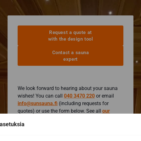
Request a quote at
with the design tool
Contact a sauna
expert
We look forward to hearing about your sauna
wishes! You can call
040 3470 220
or email
info@sunsauna.fi
(including requests for
quotes) or use the form below. See all
our
contact details.
asetuksia