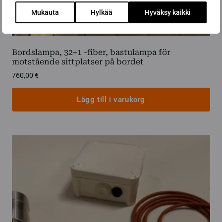
Mukauta
Hylkää
Hyväksy kaikki
Bordslampa, 32+1 -fiber, bastulampa för
motstående sittplatser på bordet
760,00
€
Lägg till i varukorg