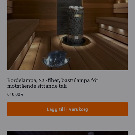
Bordslampa, 32 -fiber, bastulampa för
motstående sittande tak
610,00
€
Lägg till i varukorg