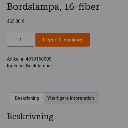
Bordslampa, 16-fiber
465,00
€
Bordslampa,
Lägg till i varukorg
16-
fiber
Artikelnr:
4019160000
mängd
Kategori:
Bastulampor
Beskrivning
Ytterligare information
Beskrivning