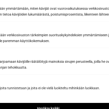
etään ymmärtämään, miten kävijät ovat vuorovaikutuksessa verkkosivus
 tietoa kävijöiden lukumäärästä, poistumisprosentista, liikenteen lähtees
Prenumerera på
tään verkkosivuston tärkeimpien suorituskykyindeksien ymmärtämiseen ja
nyhetsbrevet
oille paremman käyttökokemuksen.
Få de bästa tipsen och knepen för en lyckad
basturenovering från ett proffs på
joamaan kävijöille räätälöityjä mainoksia sivujen perusteella, joilla he 
bastubyggnation
jan tehokkuutta.
Inspirerande bastunyheter och förmåner från
våra partners för att hjälpa dig att göra de
bästa bastuköpen
joita tunnistetaan ja joita ei ole vielä luokiteltu mihinkään luokkaan.
E-postadress *
Hyväksy kaikki