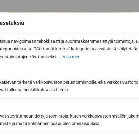
asetuksia
nua navigoimaan tehokkaasti ja suorittaaksemme tiettyjä toimintoja. L
kategorioiden alta. ”Välttämättömiksi” kategorioituja evästeitä säilytetään 
rustoimintojen käyttämiseksi....
Visa mer
kaisevan tärkeitä verkkosivuston perustoiminnoille, eikä verkkosivusto toi
vät tallenna henkilökohtaisia tietoja.
avat suorittamaan tiettyjä toimintoja, kuten verkkosivuston sisällön jaka
räämistä ja muita kolmannen osapuolen ominaisuuksia.