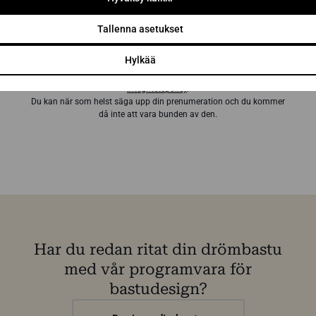
Prenumerera på nyhetsbrevet
Tallenna asetukset
Hylkää
Genom att prenumerera godkänner du Sun Sauna Oy:s
integritetspolicy
.
Du kan när som helst säga upp din prenumeration och du kommer
då inte att vara bunden av den.
Har du redan ritat din drömbastu
med vår programvara för
bastudesign?