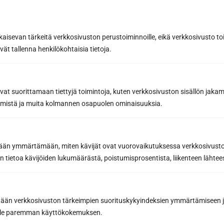
Subscribe to the newsletter
kaisevan tärkeitä verkkosivuston perustoiminnoille, eikä verkkosivusto toi
By subscribing, you agree to Sun Sauna Oy's
Privacy Policy.
vät tallenna henkilökohtaisia tietoja.
You can cancel your subscription at any time and you will not be
bound by it.
avat suorittamaan tiettyjä toimintoja, kuten verkkosivuston sisällön jaka
räämistä ja muita kolmannen osapuolen ominaisuuksia.
etään ymmärtämään, miten kävijät ovat vuorovaikutuksessa verkkosivus
 tietoa kävijöiden lukumäärästä, poistumisprosentista, liikenteen lähtees
Request a quote at
with the design tool
tään verkkosivuston tärkeimpien suorituskykyindeksien ymmärtämiseen ja
Contact a sauna
oille paremman käyttökokemuksen.
expert