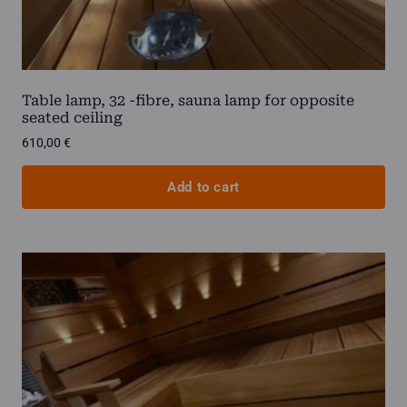
Table lamp, 32 -fibre, sauna lamp for opposite
seated ceiling
610,00
€
Add to cart