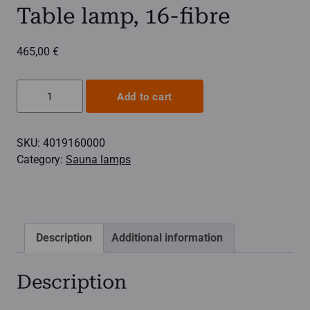
Table lamp, 16-fibre
465,00
€
Table
Add to cart
lamp,
16-
SKU:
4019160000
fibre
Category:
Sauna lamps
quantity
Description
Additional information
Description