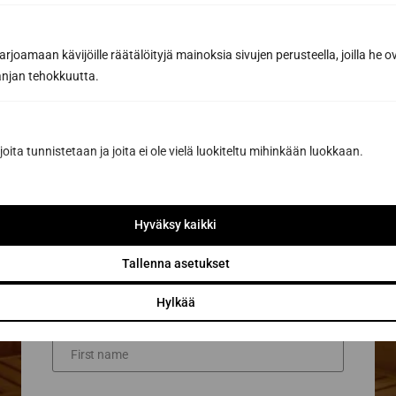
joamaan kävijöille räätälöityjä mainoksia sivujen perusteella, joilla he 
We look forward to hearing about your sauna
jan tehokkuutta.
wishes! You can call
040 3470 220
or email
info@sunsauna.fi
(including requests for
quotes) or use the form below. See all
our
joita tunnistetaan ja joita ei ole vielä luokiteltu mihinkään luokkaan.
contact details.
Contact form
Hyväksy kaikki
I want more information
I want a quote
Tallenna asetukset
Hylkää
First name *