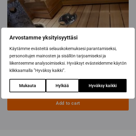
Arvostamme yksityisyyttäsi
Käytämme evästeitä selauskokemuksesi parantamiseksi,
personoitujen mainosten ja sisällön tarjoamiseksi ja
liikenteemme analysoimiseksi. Hyväksyt evästeidemme käytön
klikkaamalla ”Hyväksy kaikki”.
Sauna light, fibreglass luminaire, 32+1-fibre
Mukauta
Hylkää
Hyväksy kaikki
775,00
€
Add to cart