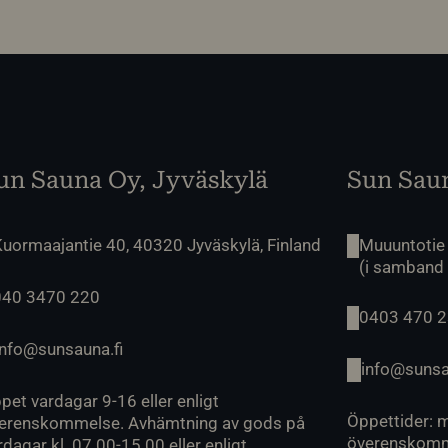
un Sauna Oy, Jyväskylä
Sun Saun
uormaajantie 40, 40320 Jyväskylä, Finland
Muuuntotie
(i samband
040 3470 220
0403 470 
info@sunsauna.fi
info@sunsa
pet vardagar 9-16 eller enligt
Öppettider: m
erenskommelse. Avhämtning av gods på
överenskomm
rdagar kl. 07.00-15.00 eller enligt