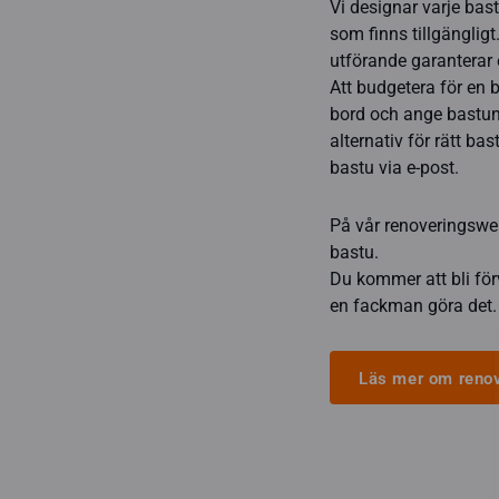
Vi designar varje ba
som finns tillgänglig
utförande garanterar 
Att budgetera för en 
bord och ange bastun
alternativ för rätt ba
bastu via e-post.
På vår renoveringsweb
bastu.
Du kommer att bli förv
en fackman göra det.
Läs mer om renov