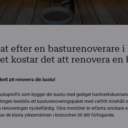
tat efter en basturenoverare i
t kostar det att renovera en 
kelt att renovera din bastu!
astuproffs som bygger din bastu med gediget hantverkskunnand
tingen beställa ett basturenoveringspaket med valfritt innehåll o
la renoveringen nyckelfärdig. Våra montörer är erfarna snickare
har de bästa yrkesmännen i branschen till ditt förfogande.