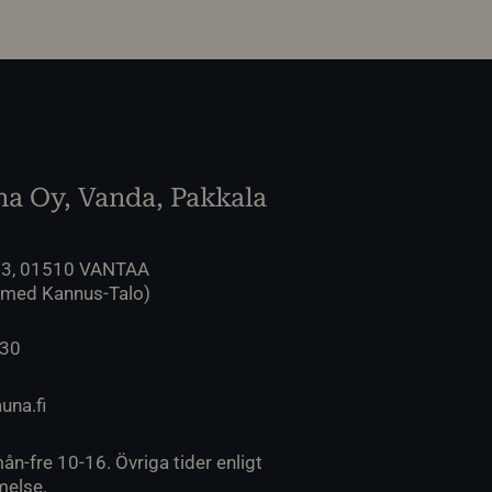
a Oy, Vanda, Pakkala
 3, 01510 VANTAA
 med Kannus-Talo)
230
una.fi
ån-fre 10-16. Övriga tider enligt
else.