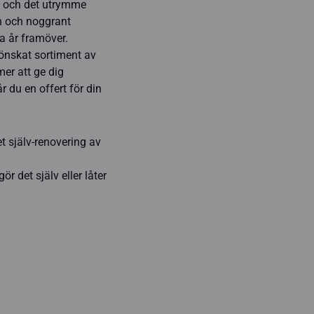
l och det utrymme
gn och noggrant
a år framöver.
 önskat sortiment av
er att ge dig
r du en offert för din
t själv-renovering av
r det själv eller låter