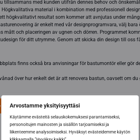
stu tillsammans med kunden utifrån dennes behov och önskemå
t. Högkvalitativa material i kombination med professionell desi
ett högkvalitativt resultat som kommer att avnjutas under mång
basturenovering är enkelt med vår designprogramvara, välj bara
s mått och placeringen av ugnen och dörren. Programmet komm
studesign för ditt utrymme. Genom att skicka din design till oss få
bplats finns också bra anvisningar för bastumontör eller gör de
ånad över hur enkelt det är att renovera bastun, oavsett om du gö
Arvostamme yksityisyyttäsi
ering av bastu
Käytämme evästeitä selauskokemuksesi parantamiseksi,
personoitujen mainosten ja sisällön tarjoamiseksi ja
liikenteemme analysoimiseksi. Hyväksyt evästeidemme käytön
klikkaamalla ”Hyväksy kaikki”.