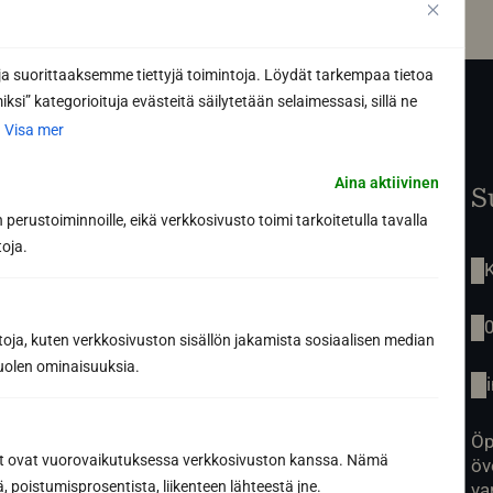
 suorittaaksemme tiettyjä toimintoja. Löydät tarkempaa tietoa
ksi” kategorioituja evästeitä säilytetään selaimessasi, sillä ne
.
Visa mer
Aina aktiivinen
Startsida
S
Renovering av bastu
perustoiminnoille, eikä verkkosivusto toimi tarkoitetulla tavalla
Tjänster
toja.
Vår berättelse
K
Inspiration
Produkter
Kontakt
toja, kuten verkkosivuston sisällön jakamista sosiaalisen median
uolen ominaisuuksia.
Öp
ät ovat vuorovaikutuksessa verkkosivuston kanssa. Nämä
öv
 poistumisprosentista, liikenteen lähteestä jne.
va