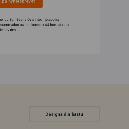
 på nyhetsbrevet
er du Sun Sauna Oy:s
integritetspolicy
.
enumeration och du kommer då inte att vara
en av den.
Designa din bastu