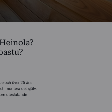
 Heinola?
bastu?
e och över 25 års
ch montera det själv,
 som uteslutande