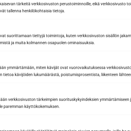
kaisevan tärkeitä verkkosivuston perustoiminnoille, eikä verkkosivusto toi
Request a quote
vät tallenna henkilökohtaisia tietoja.
By sending us a message, you agree to the processing of your
personal data in accordance with
our Privacy Policy.
avat suorittamaan tiettyjä toimintoja, kuten verkkosivuston sisällön jaka
räämistä ja muita kolmannen osapuolen ominaisuuksia.
etään ymmärtämään, miten kävijät ovat vuorovaikutuksessa verkkosivus
 tietoa kävijöiden lukumäärästä, poistumisprosentista, liikenteen lähtees
Have you already designed the sauna
of your dreams with our sauna
tään verkkosivuston tärkeimpien suorituskykyindeksien ymmärtämiseen ja
design software?
oille paremman käyttökokemuksen.
Design your sauna