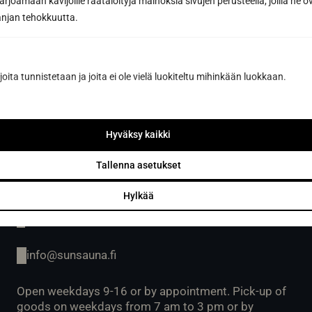
joamaan kävijöille räätälöityjä mainoksia sivujen perusteella, joilla he 
jan tehokkuutta.
joita tunnistetaan ja joita ei ole vielä luokiteltu mihinkään luokkaan.
Hyväksy kaikki
Sun Sauna Oy, Jyväskylä
Tallenna asetukset
Kuormaajantie 40, 40320 Jyväskylä, Finland
Hylkää
040 3470 220
info@sunsauna.fi
Open weekdays 9-16 or by appointment. Pick-up of
goods on weekdays from 7 am to 3 pm or by