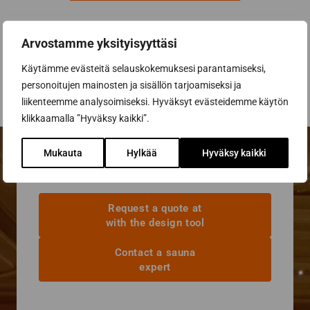
By subscribing, you agree to Sun Sauna Oy's
Privacy Policy.
Arvostamme yksityisyyttäsi
You can cancel your subscription at any time and you will not be
bound by it.
Käytämme evästeitä selauskokemuksesi parantamiseksi,
personoitujen mainosten ja sisällön tarjoamiseksi ja
liikenteemme analysoimiseksi. Hyväksyt evästeidemme käytön
klikkaamalla ”Hyväksy kaikki”.
Mukauta
Hylkää
Hyväksy kaikki
Request a quote at
with the design tool
Contact a sauna
expert