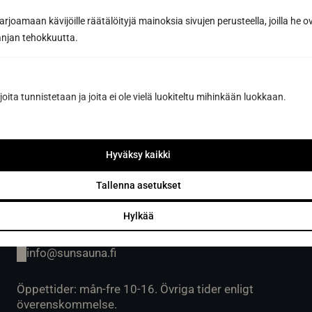
Öppet vardagar 9-16 eller enligt överenskommelse.
joamaan kävijöille räätälöityjä mainoksia sivujen perusteella, joilla he 
Avhämtning av gods på vardagar kl. 07.00-15.00
jan tehokkuutta.
eller enligt överenskommelse.
joita tunnistetaan ja joita ei ole vielä luokiteltu mihinkään luokkaan.
Sun Sauna Oy, Vanda, Pakkala
Hyväksy kaikki
Muuuntotie 3, 01510 VANTAA
(i samband med Kannus-Talo)
Tallenna asetukset
0403 470 230
Hylkää
info@sunsauna.fi
Öppettider: mån-fre 10-16. Övriga tider enligt
överenskommelse.