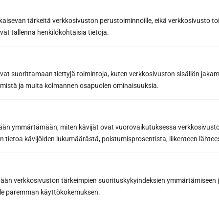
Designa din bastu
kaisevan tärkeitä verkkosivuston perustoiminnoille, eikä verkkosivusto toi
vät tallenna henkilökohtaisia tietoja.
avat suorittamaan tiettyjä toimintoja, kuten verkkosivuston sisällön jaka
räämistä ja muita kolmannen osapuolen ominaisuuksia.
etään ymmärtämään, miten kävijät ovat vuorovaikutuksessa verkkosivus
Sun Sauna Oy, Jyväskylä
 tietoa kävijöiden lukumäärästä, poistumisprosentista, liikenteen lähtees
Kuormaajantie 40, 40320 Jyväskylä, Finland
tään verkkosivuston tärkeimpien suorituskykyindeksien ymmärtämiseen ja
040 3470 220
oille paremman käyttökokemuksen.
info@sunsauna.fi