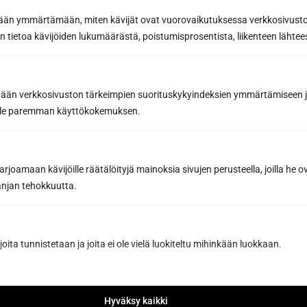
etään ymmärtämään, miten kävijät ovat vuorovaikutuksessa verkkosivus
 tietoa kävijöiden lukumäärästä, poistumisprosentista, liikenteen lähtees
Request a quote
tään verkkosivuston tärkeimpien suorituskykyindeksien ymmärtämiseen ja
By sending us a message, you agree to the processing of your
personal data in accordance with
our Privacy Policy.
oille paremman käyttökokemuksen.
joamaan kävijöille räätälöityjä mainoksia sivujen perusteella, joilla he 
jan tehokkuutta.
Have you already designed the sauna
joita tunnistetaan ja joita ei ole vielä luokiteltu mihinkään luokkaan.
of your dreams with our sauna
design software?
Design your sauna
Hyväksy kaikki