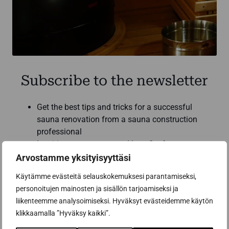
Subscribe to the newsletter
Get the best tips and tricks for a successful
sauna renovation from a sauna construction
professional
Inspiring sauna news and benefits from our
partners to help you make the best sauna
Arvostamme yksityisyyttäsi
purchases
Käytämme evästeitä selauskokemuksesi parantamiseksi,
Email address *
personoitujen mainosten ja sisällön tarjoamiseksi ja
liikenteemme analysoimiseksi. Hyväksyt evästeidemme käytön
klikkaamalla ”Hyväksy kaikki”.