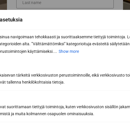
Phone
asetuksia
nua navigoimaan tehokkaasti ja suorittaaksemme tiettyjä toimintoja. L
Email *
kategorioiden alta. ”Välttämättömiksi” kategorioituja evästeitä säilytetään 
rustoimintojen käyttämiseksi....
Show more
Message or further information...
kaisevan tärkeitä verkkosivuston perustoiminnoille, eikä verkkosivusto toi
vät tallenna henkilökohtaisia tietoja.
avat suorittamaan tiettyjä toimintoja, kuten verkkosivuston sisällön jaka
räämistä ja muita kolmannen osapuolen ominaisuuksia.