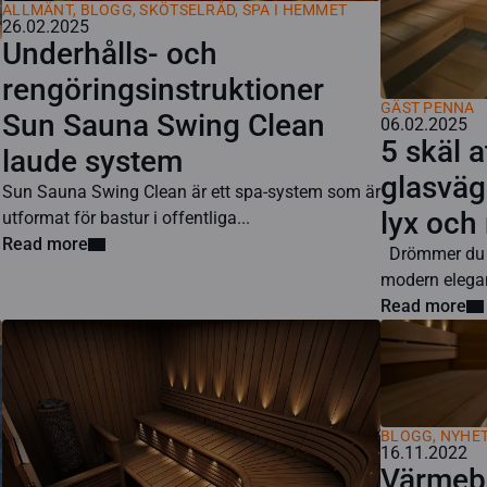
ALLMÄNT
,
BLOGG
,
SKÖTSELRÅD
,
SPA I HEMMET
26.02.2025
Underhålls- och
rengöringsinstruktioner
GÄST PENNA
Sun Sauna Swing Clean
06.02.2025
5 skäl 
laude system
glasväg
Sun Sauna Swing Clean är ett spa-system som är
lyx och
utformat för bastur i offentliga...
Read more
Drömmer du o
modern elegan
Read more
BLOGG
,
NYHE
16.11.2022
Värmeb