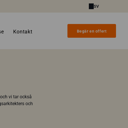
SV
se
Kontakt
Begär en offert
och vi tar också
sarkitekters och