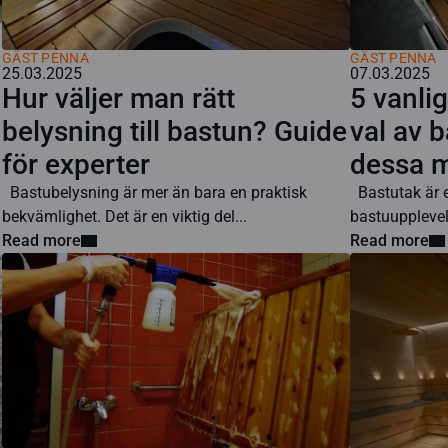
GÄST PENNA
GÄST PENNA
25.03.2025
07.03.2025
Hur väljer man rätt
5 vanli
belysning till bastun? Guide
val av b
för experter
dessa m
Bastubelysning är mer än bara en praktisk
Bastutak är e
bekvämlighet. Det är en viktig del...
bastuupplevels
Read more
Read more