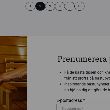
1
2
3
4
...
10
Prenumerera 
Få de bästa tipsen och kn
från ett proffs på bastub
Inspirerande bastunyheter 
att hjälpa dig att göra de
E-postadress *