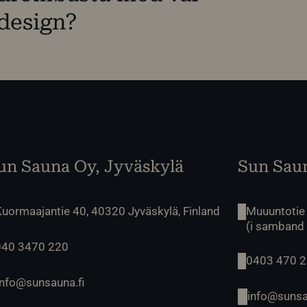
design?
un Sauna Oy, Jyväskylä
Sun Saun
uormaajantie 40, 40320 Jyväskylä, Finland
Muuuntotie
(i samband
040 3470 220
0403 470 
info@sunsauna.fi
info@sunsa