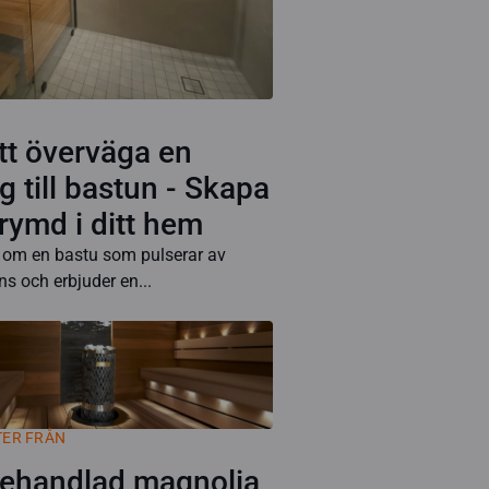
att överväga en
g till bastun - Skapa
 rymd i ditt hem
m en bastu som pulserar av
s och erbjuder en...
TER FRÅN
ehandlad magnolia