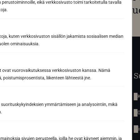
perustoiminnoille, eikä verkkosivusto toimi tarkoitetulla tavalla
programvara för bastu
toja.
toja, kuten verkkosivuston sisällön jakamista sosiaalisen median
uolen ominaisuuksia.
ät ovat vuorovaikutuksessa verkkosivuston kanssa. Nämä
Startsida
S
 poistumisprosentista, liikenteen lähteestä jne.
Renovering av bastu
Tjänster
Vår berättelse
K
Inspiration
 suorituskykyindeksien ymmärtämiseen ja analysointiin, mikä
Produkter
n.
Kontakt
mainoksia sivujen perusteella, joilla he ovat käyneet aiemmin, ja