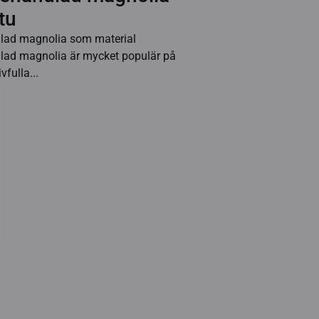
tu
ad magnolia som material
ad magnolia är mycket populär på
vfulla...