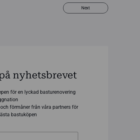
Next
på nyhetsbrevet
epen för en lyckad basturenovering
yggnation
och förmåner från våra partners för
 bästa bastuköpen