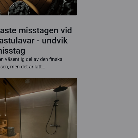
gaste misstagen vid
astulavar - undvik
isstag
n väsentlig del av den finska
en, men det är lätt...