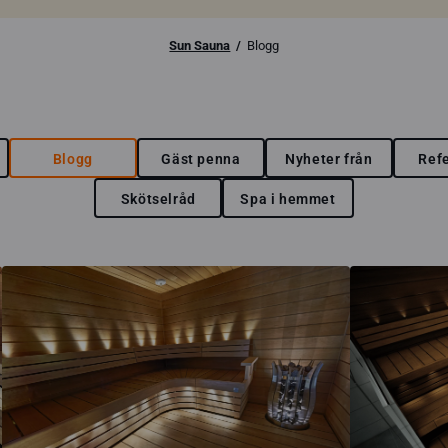
Sun Sauna
Blogg
Blogg
Gäst penna
Nyheter från
Ref
Skötselråd
Spa i hemmet