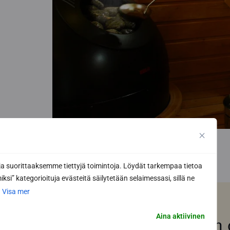
 suorittaaksemme tiettyjä toimintoja. Löydät tarkempaa tietoa
ksi” kategorioituja evästeitä säilytetään selaimessasi, sillä ne
.
Visa mer
Aina aktiivinen
Har du redan ritat di