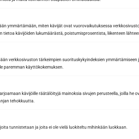
Read also
etään ymmärtämään, miten kävijät ovat vuorovaikutuksessa verkkosivus
 tietoa kävijöiden lukumäärästä, poistumisprosentista, liikenteen lähtees
tään verkkosivuston tärkeimpien suorituskykyindeksien ymmärtämiseen ja
oille paremman käyttökokemuksen.
joamaan kävijöille räätälöityjä mainoksia sivujen perusteella, joilla he 
jan tehokkuutta.
Så här håller du din bastupanel ren
och vacker år efter år
joita tunnistetaan ja joita ei ole vielä luokiteltu mihinkään luokkaan.
Hemligheten bakom en lång livslängd för din
bastupanel är regelbunden och varsam skötsel....