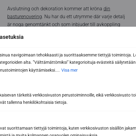
Avslutning och dekoration kommer att kröna
din
basturenovering
. Nu har du ett utrymme där varje detalj
är noga genomtänkt och som inbjuder till avkoppling
mitt i vardagens stress och jäkt.
asetuksia
Förverkliga dina idéer - prova
vårt kostnadsfria
nua navigoimaan tehokkaasti ja suorittaaksemme tiettyjä toimintoja. L
designverktyg
och bygg din drömbastu
kategorioiden alta. ”Välttämättömiksi” kategorioituja evästeitä säilytetään 
rustoimintojen käyttämiseksi....
Visa mer
Share this article
kaisevan tärkeitä verkkosivuston perustoiminnoille, eikä verkkosivusto toi
vät tallenna henkilökohtaisia tietoja.
avat suorittamaan tiettyjä toimintoja, kuten verkkosivuston sisällön jaka
räämistä ja muita kolmannen osapuolen ominaisuuksia.