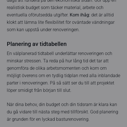
dags att fundera på den ekonomiska sidan. Gör upp en
realistisk budget som täcker material, arbete och
eventuella oförutsedda utgifter.
Kom ihåg:
det är alltid
klokt att lämna lite flexibilitet för oväntade vändningar
som kan uppstå under renoveringen.
Planering av tidtabellen
En välplanerad tidtabell underlättar renoveringen och
minskar stressen. Ta reda på hur lång tid det tar att
genomföra de olika arbetsmomenten och kom om
möjligt överens om en tydlig tidplan med alla inblandade
parter i renoveringen. På så sätt ser du till att projektet
löper smidigt från början till slut.
När dina behov, din budget och din tidsram är klara kan
du gå vidare till nästa steg med tillförsikt. God planering
är grunden för en lyckad basturenovering.