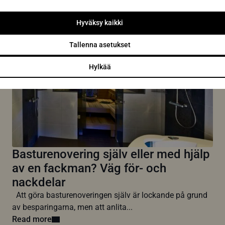
Read more
Hyväksy kaikki
Tallenna asetukset
Hylkää
Basturenovering själv eller med hjälp
av en fackman? Väg för- och
nackdelar
Att göra basturenoveringen själv är lockande på grund
av besparingarna, men att anlita...
Read more