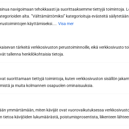
nua navigoimaan tehokkaasti ja suorittaaksemme tiettyjä toimintoja. L
kategorioiden alta. ”Välttämättömiksi” kategorioituja evästeitä säilytetään 
rustoimintojen käyttämiseksi....
Visa mer
Har du redan ritat din drömbastu
kaisevan tärkeitä verkkosivuston perustoiminnoille, eikä verkkosivusto toi
med vår programvara för
vät tallenna henkilökohtaisia tietoja.
bastudesign?
Designa din bastu
avat suorittamaan tiettyjä toimintoja, kuten verkkosivuston sisällön jaka
räämistä ja muita kolmannen osapuolen ominaisuuksia.
etään ymmärtämään, miten kävijät ovat vuorovaikutuksessa verkkosivus
 tietoa kävijöiden lukumäärästä, poistumisprosentista, liikenteen lähtees