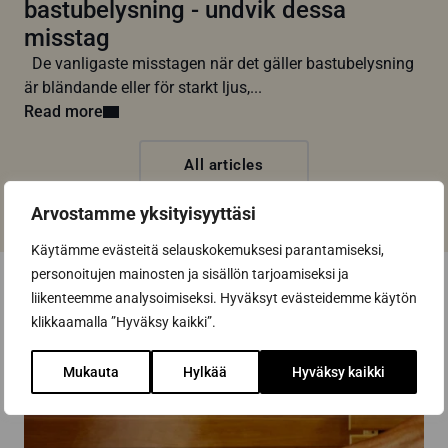
bastubelysning - undvik dessa
misstag
De vanligaste misstagen när det gäller bastubelysning
är bländande eller för starkt ljus,...
Read more
All articles
Arvostamme yksityisyyttäsi
Käytämme evästeitä selauskokemuksesi parantamiseksi,
personoitujen mainosten ja sisällön tarjoamiseksi ja
liikenteemme analysoimiseksi. Hyväksyt evästeidemme käytön
klikkaamalla ”Hyväksy kaikki”.
Mukauta
Hylkää
Hyväksy kaikki