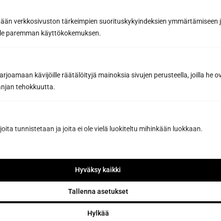
tään verkkosivuston tärkeimpien suorituskykyindeksien ymmärtämiseen ja
Sun Sauna Oy, Jyväskylä
oille paremman käyttökokemuksen.
Kuormaajantie 40, 40320 Jyväskylä, Finland
joamaan kävijöille räätälöityjä mainoksia sivujen perusteella, joilla he 
040 3470 220
jan tehokkuutta.
info@sunsauna.fi
joita tunnistetaan ja joita ei ole vielä luokiteltu mihinkään luokkaan.
Öppet vardagar 9-16 eller enligt överenskommelse.
Avhämtning av gods på vardagar kl. 07.00-15.00
eller enligt överenskommelse.
Hyväksy kaikki
Tallenna asetukset
Sun Sauna Oy, Vanda, Pakkala
Hylkää