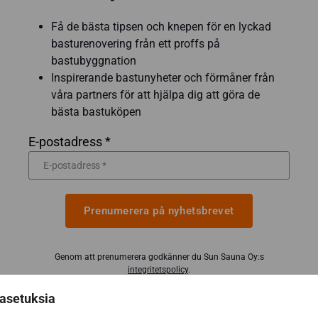
Få de bästa tipsen och knepen för en lyckad
basturenovering från ett proffs på
bastubyggnation
Inspirerande bastunyheter och förmåner från
våra partners för att hjälpa dig att göra de
bästa bastuköpen
E-postadress *
Prenumerera på nyhetsbrevet
Genom att prenumerera godkänner du Sun Sauna Oy:s
integritetspolicy
.
Du kan när som helst säga upp din prenumeration och du kommer
då inte att vara bunden av den.
asetuksia