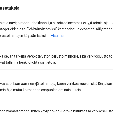
asetuksia
Genom att prenumerera godkänner du Sun Sauna Oy:s
integritetspolicy
.
Du kan när som helst säga upp din prenumeration och du kommer
då inte att vara bunden av den.
nua navigoimaan tehokkaasti ja suorittaaksemme tiettyjä toimintoja. L
kategorioiden alta. ”Välttämättömiksi” kategorioituja evästeitä säilytetään 
rustoimintojen käyttämiseksi....
Visa mer
kaisevan tärkeitä verkkosivuston perustoiminnoille, eikä verkkosivusto toi
vät tallenna henkilökohtaisia tietoja.
Har du redan ritat din drömbastu
med vår programvara för
bastudesign?
avat suorittamaan tiettyjä toimintoja, kuten verkkosivuston sisällön jaka
räämistä ja muita kolmannen osapuolen ominaisuuksia.
Designa din bastu
etään ymmärtämään, miten kävijät ovat vuorovaikutuksessa verkkosivus