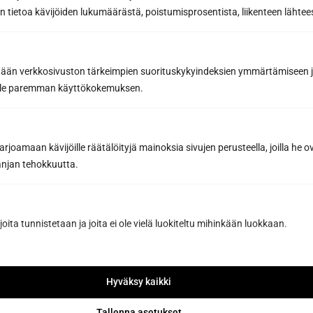
 tietoa kävijöiden lukumäärästä, poistumisprosentista, liikenteen lähtees
tään verkkosivuston tärkeimpien suorituskykyindeksien ymmärtämiseen ja
oille paremman käyttökokemuksen.
Sun Sauna Oy, Jyväskylä
joamaan kävijöille räätälöityjä mainoksia sivujen perusteella, joilla he 
Kuormaajantie 40, 40320 Jyväskylä, Finland
jan tehokkuutta.
040 3470 220
joita tunnistetaan ja joita ei ole vielä luokiteltu mihinkään luokkaan.
info@sunsauna.fi
Öppet vardagar 9-16 eller enligt överenskommelse.
Hyväksy kaikki
Avhämtning av gods på vardagar kl. 07.00-15.00
eller enligt överenskommelse.
Tallenna asetukset