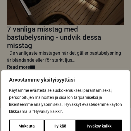
7 vanliga misstag med
bastubelysning - undvik dessa
misstag
De vanligaste misstagen när det gäller bastubelysning
är bländande eller för starkt ljus,...
Read more
Arvostamme yksityisyyttäsi
All articles
Käytämme evästeitä selauskokemuksesi parantamiseksi,
personoitujen mainosten ja sisällön tarjoamiseksi ja
liikenteemme analysoimiseksi. Hyväksyt evästeidemme käytön
klikkaamalla ”Hyväksy kaikki”.
Mukauta
Hylkää
Hyväksy kaikki