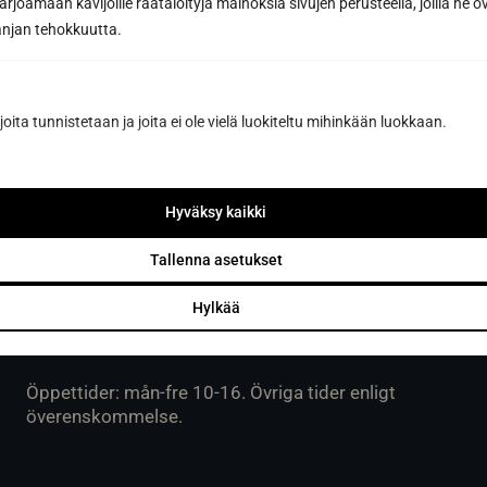
joamaan kävijöille räätälöityjä mainoksia sivujen perusteella, joilla he 
eller enligt överenskommelse.
jan tehokkuutta.
joita tunnistetaan ja joita ei ole vielä luokiteltu mihinkään luokkaan.
Sun Sauna Oy, Vanda, Pakkala
Muuuntotie 3, 01510 VANTAA
Hyväksy kaikki
(i samband med Kannus-Talo)
Tallenna asetukset
0403 470 230
Hylkää
info@sunsauna.fi
Öppettider: mån-fre 10-16. Övriga tider enligt
överenskommelse.