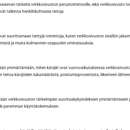
kaisevan tärkeitä verkkosivuston perustoiminnoille, eikä verkkosivusto toi
vät tallenna henkilökohtaisia tietoja.
avat suorittamaan tiettyjä toimintoja, kuten verkkosivuston sisällön jaka
räämistä ja muita kolmannen osapuolen ominaisuuksia.
Sun Sauna Oy, Jyväskylä
etään ymmärtämään, miten kävijät ovat vuorovaikutuksessa verkkosivus
 tietoa kävijöiden lukumäärästä, poistumisprosentista, liikenteen lähtees
Kuormaajantie 40, 40320 Jyväskylä, Finland
040 3470 220
tään verkkosivuston tärkeimpien suorituskykyindeksien ymmärtämiseen ja
oille paremman käyttökokemuksen.
info@sunsauna.fi
Öppet vardagar 9-16 eller enligt överenskommelse.
Avhämtning av gods på vardagar kl. 07.00-15.00