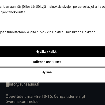
Öppet vardagar 9-16 eller enligt överenskommelse.
joamaan kävijöille räätälöityjä mainoksia sivujen perusteella, joilla he 
Avhämtning av gods på vardagar kl. 07.00-15.00
jan tehokkuutta.
eller enligt överenskommelse.
joita tunnistetaan ja joita ei ole vielä luokiteltu mihinkään luokkaan.
Sun Sauna Oy, Vanda, Pakkala
Hyväksy kaikki
Muuuntotie 3, 01510 VANTAA
(i samband med Kannus-Talo)
Tallenna asetukset
0403 470 230
Hylkää
info@sunsauna.fi
Öppettider: mån-fre 10-16. Övriga tider enligt
överenskommelse.