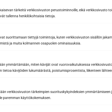
Designa din bastu
kaisevan tärkeitä verkkosivuston perustoiminnoille, eikä verkkosivusto toi
vät tallenna henkilökohtaisia tietoja.
avat suorittamaan tiettyjä toimintoja, kuten verkkosivuston sisällön jaka
räämistä ja muita kolmannen osapuolen ominaisuuksia.
etään ymmärtämään, miten kävijät ovat vuorovaikutuksessa verkkosivus
Sun Sauna Oy, Jyväskylä
 tietoa kävijöiden lukumäärästä, poistumisprosentista, liikenteen lähtees
Kuormaajantie 40, 40320 Jyväskylä, Finland
040 3470 220
tään verkkosivuston tärkeimpien suorituskykyindeksien ymmärtämiseen ja
oille paremman käyttökokemuksen.
info@sunsauna.fi