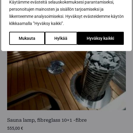
Käytämme evästeitä selauskokemuksesi parantamiseksi,
personoitujen mainosten ja sisällön tarjoamiseksi ja
liikenteemme analysoimiseksi. Hyväksyt evästeidemme käytön
klikkaamalla ”Hyväksy kaikki”.
Mukauta
Hylkää
Hyväksy kaikki
Sauna lamp, fibreglass 10+1 -fibre
555,00
€