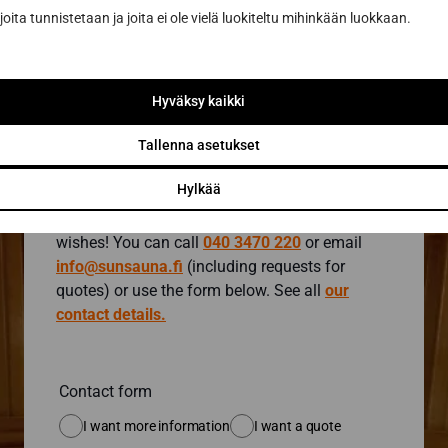
joita tunnistetaan ja joita ei ole vielä luokiteltu mihinkään luokkaan.
Request a quote at
with the design tool
Hyväksy kaikki
Contact a sauna
expert
Tallenna asetukset
Hylkää
We look forward to hearing about your sauna
wishes! You can call
040 3470 220
or email
info@sunsauna.fi
(including requests for
quotes) or use the form below. See all
our
contact details.
Contact form
I want more information
I want a quote