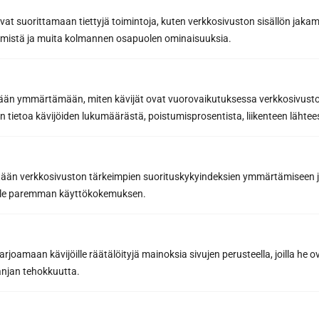
avat suorittamaan tiettyjä toimintoja, kuten verkkosivuston sisällön jaka
Email address *
räämistä ja muita kolmannen osapuolen ominaisuuksia.
etään ymmärtämään, miten kävijät ovat vuorovaikutuksessa verkkosivus
Subscribe to the newsletter
 tietoa kävijöiden lukumäärästä, poistumisprosentista, liikenteen lähtees
By subscribing, you agree to Sun Sauna Oy's
Privacy Policy.
You can cancel your subscription at any time and you will not be
tään verkkosivuston tärkeimpien suorituskykyindeksien ymmärtämiseen ja
bound by it.
oille paremman käyttökokemuksen.
joamaan kävijöille räätälöityjä mainoksia sivujen perusteella, joilla he 
jan tehokkuutta.