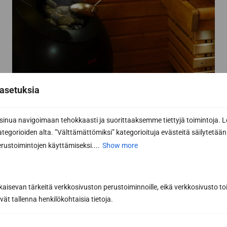
asetuksia
nua navigoimaan tehokkaasti ja suorittaaksemme tiettyjä toimintoja. L
Subscribe to the newsletter
kategorioiden alta. ”Välttämättömiksi” kategorioituja evästeitä säilytetään 
rustoimintojen käyttämiseksi....
Show more
Get the best tips and tricks for a successful
sauna renovation from a sauna construction
professional
kaisevan tärkeitä verkkosivuston perustoiminnoille, eikä verkkosivusto toi
Inspiring sauna news and benefits from our
vät tallenna henkilökohtaisia tietoja.
partners to help you make the best sauna
purchases