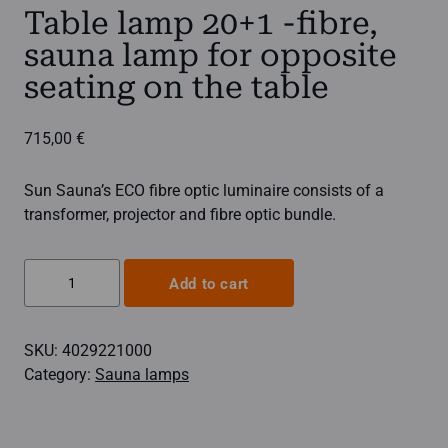
Table lamp 20+1 -fibre,
sauna lamp for opposite
seating on the table
715,00
€
Sun Sauna’s ECO fibre optic luminaire consists of a
transformer, projector and fibre optic bundle.
Table
Add to cart
lamp
20+1
SKU:
4029221000
-
Category:
Sauna lamps
fibre,
sauna
lamp