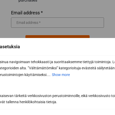
purchases
Email address *
Subscribe to the newsletter
asetuksia
By subscribing, you agree to Sun Sauna Oy's
Privacy Policy.
nua navigoimaan tehokkaasti ja suorittaaksemme tiettyjä toimintoja. L
You can cancel your subscription at any time and you will not be
kategorioiden alta. ”Välttämättömiksi” kategorioituja evästeitä säilytetään 
bound by it.
rustoimintojen käyttämiseksi....
Show more
kaisevan tärkeitä verkkosivuston perustoiminnoille, eikä verkkosivusto toi
vät tallenna henkilökohtaisia tietoja.