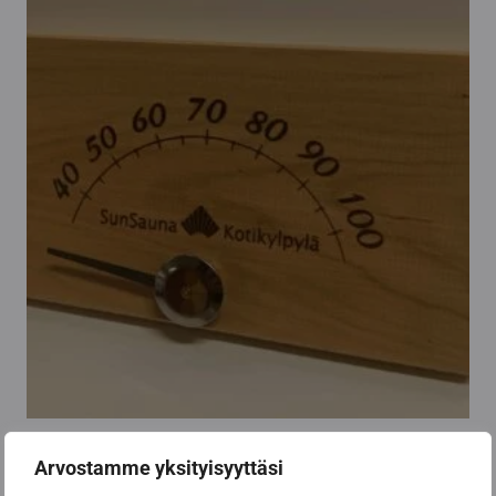
Dipstick basic
Arvostamme yksityisyyttäsi
14,90
€