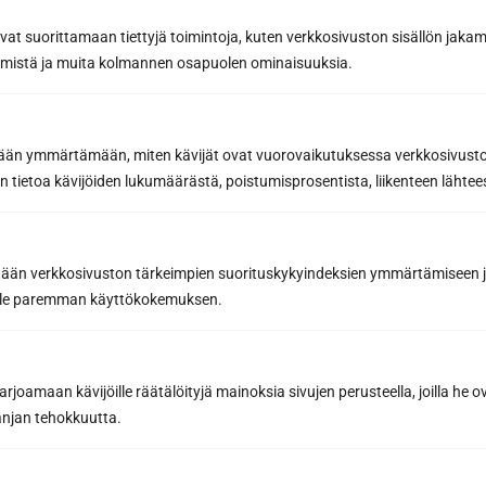
avat suorittamaan tiettyjä toimintoja, kuten verkkosivuston sisällön jaka
Request a quote at
räämistä ja muita kolmannen osapuolen ominaisuuksia.
with the design tool
Contact a sauna
expert
etään ymmärtämään, miten kävijät ovat vuorovaikutuksessa verkkosivus
 tietoa kävijöiden lukumäärästä, poistumisprosentista, liikenteen lähtees
We look forward to hearing about your sauna
wishes! You can call
040 3470 220
or email
tään verkkosivuston tärkeimpien suorituskykyindeksien ymmärtämiseen ja
info@sunsauna.fi
(including requests for
oille paremman käyttökokemuksen.
quotes) or use the form below. See all
our
contact details.
joamaan kävijöille räätälöityjä mainoksia sivujen perusteella, joilla he 
jan tehokkuutta.
Contact form
I want more information
I want a quote