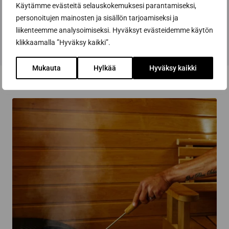
Käytämme evästeitä selauskokemuksesi parantamiseksi,
personoitujen mainosten ja sisällön tarjoamiseksi ja
Add to cart
liikenteemme analysoimiseksi. Hyväksyt evästeidemme käytön
klikkaamalla ”Hyväksy kaikki”.
Mukauta
Hylkää
Hyväksy kaikki