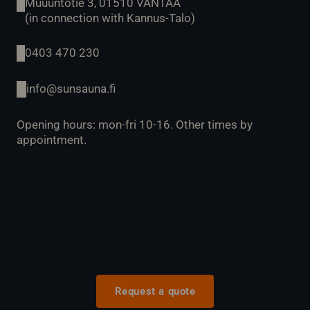
Muuuntotie 3, 01510 VANTAA
(in connection with Kannus-Talo)
0403 470 230
info@sunsauna.fi
Opening hours: mon-fri 10-16. Other times by
appointment.
Request a quote