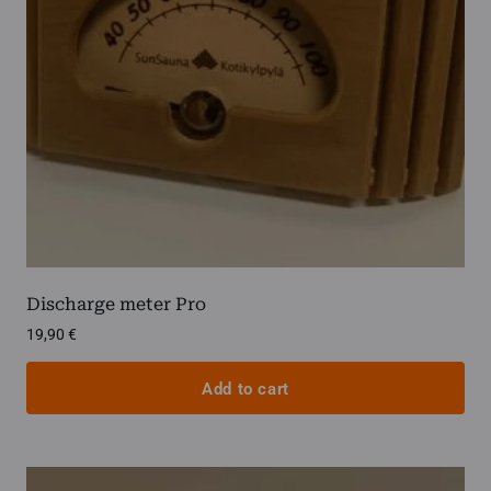
chosen
on
the
product
page
Discharge meter Pro
19,90
€
Add to cart