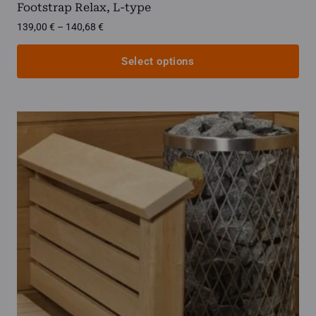
Footstrap Relax, L-type
Price
139,00
€
–
140,68
€
range:
139,00 €
Select options
through
140,68 €
This
product
has
multiple
variants.
The
options
may
be
chosen
on
the
product
page