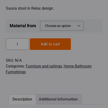
Sauna stool in Relax design.
Material from
Sauna
Add to cart
stool
Relax
SKU:
N/A
model
Categories:
Furniture and railings
,
Home Bathroom
quantity
Furnishings
Description
Additional information