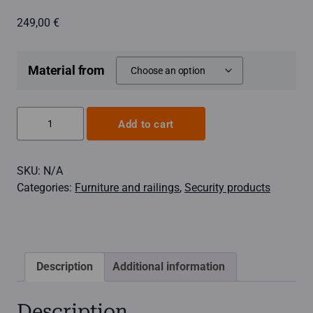
249,00
€
Material from
Heater
Add to cart
railing
Classic,
SKU:
N/A
U-
Categories:
Furniture and railings
,
Security products
shaped
quantity
Description
Additional information
Description