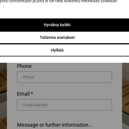
joita tunnistetaan ja joita ei ole vielä luokiteltu mihinkään luokkaan.
First name *
Hyväksy kaikki
Last name *
Tallenna asetukset
Hylkää
Phone
Email *
Message or further information...