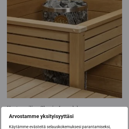
Heater railing Classic, L-model
Arvostamme yksityisyyttäsi
169,00
€
Käytämme evästeitä selauskokemuksesi parantamiseksi,