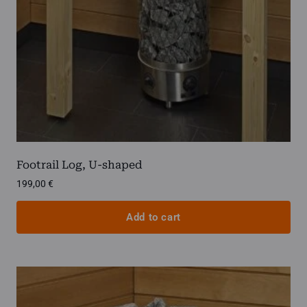
on
the
product
page
Footrail Log, U-shaped
199,00
€
Add to cart