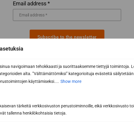
Email address *
Subscribe to the newsletter
asetuksia
By subscribing, you agree to Sun Sauna Oy's
Privacy Policy.
You can cancel your subscription at any time and you will not be
nua navigoimaan tehokkaasti ja suorittaaksemme tiettyjä toimintoja. L
bound by it.
kategorioiden alta. ”Välttämättömiksi” kategorioituja evästeitä säilytetään 
rustoimintojen käyttämiseksi....
Show more
kaisevan tärkeitä verkkosivuston perustoiminnoille, eikä verkkosivusto toi
vät tallenna henkilökohtaisia tietoja.