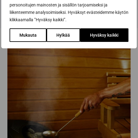
Select options
personoitujen mainosten ja sisällön tarjoamiseksi ja
This
liikenteemme analysoimiseksi. Hyväksyt evästeidemme käytön
product
klikkaamalla ”Hyväksy kaikki”.
has
multiple
Mukauta
Hylkää
Hyväksy kaikki
variants.
The
options
may
be
chosen
on
the
product
page