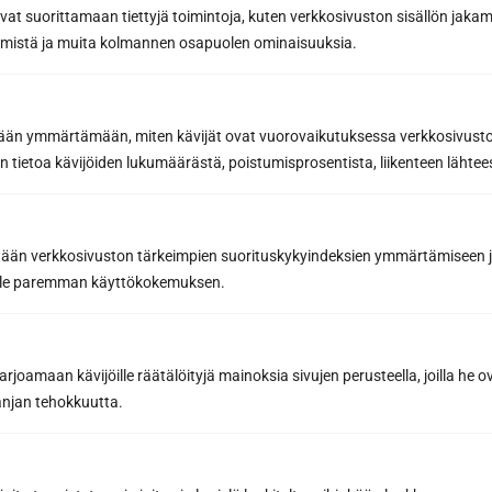
Request a quote at
avat suorittamaan tiettyjä toimintoja, kuten verkkosivuston sisällön jaka
with the design tool
räämistä ja muita kolmannen osapuolen ominaisuuksia.
Contact a sauna
expert
etään ymmärtämään, miten kävijät ovat vuorovaikutuksessa verkkosivus
 tietoa kävijöiden lukumäärästä, poistumisprosentista, liikenteen lähtees
We look forward to hearing about your sauna
wishes! You can call
040 3470 220
or email
tään verkkosivuston tärkeimpien suorituskykyindeksien ymmärtämiseen ja
info@sunsauna.fi
(including requests for
oille paremman käyttökokemuksen.
quotes) or use the form below. See all
our
contact details.
joamaan kävijöille räätälöityjä mainoksia sivujen perusteella, joilla he 
Contact form
jan tehokkuutta.
I want more information
I want a quote