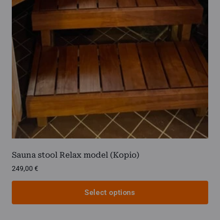
may
be
chosen
on
the
product
page
Sauna stool Relax model (Kopio)
249,00
€
Select options
This