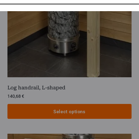
be
chosen
on
the
product
page
Log handrail, L-shaped
140,68
€
Select options
This
product
has