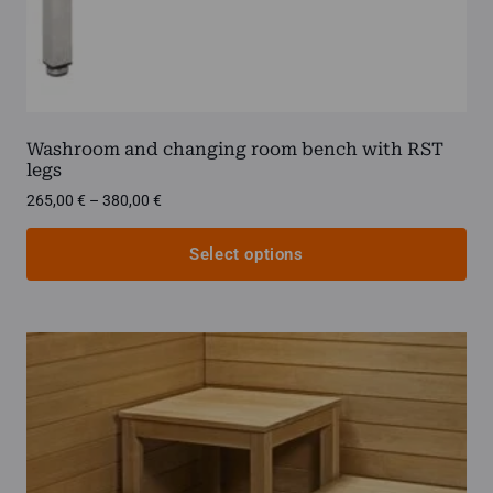
Washroom and changing room bench with RST
legs
Price
265,00
€
–
380,00
€
range:
265,00 €
Select options
through
380,00 €
This
product
has
multiple
variants.
The
options
may