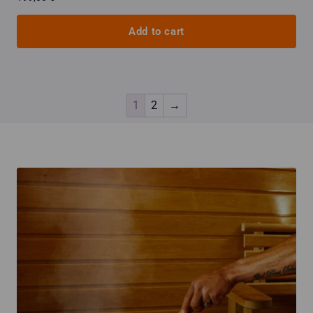
Add to cart
1
2
→