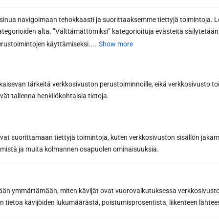
Heater railing Relax, L-model for foot baths
nua navigoimaan tehokkaasti ja suorittaaksemme tiettyjä toimintoja. L
169,00
€
kategorioiden alta. ”Välttämättömiksi” kategorioituja evästeitä säilytetään 
rustoimintojen käyttämiseksi....
Show more
Select options
This
product
kaisevan tärkeitä verkkosivuston perustoiminnoille, eikä verkkosivusto toi
has
vät tallenna henkilökohtaisia tietoja.
multiple
variants.
The
options
avat suorittamaan tiettyjä toimintoja, kuten verkkosivuston sisällön jaka
may
räämistä ja muita kolmannen osapuolen ominaisuuksia.
be
chosen
on
the
etään ymmärtämään, miten kävijät ovat vuorovaikutuksessa verkkosivus
product
 tietoa kävijöiden lukumäärästä, poistumisprosentista, liikenteen lähtees
page