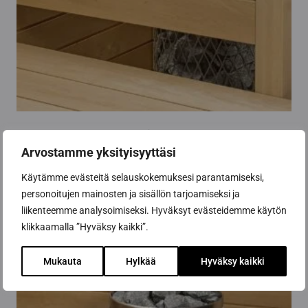
product
page
Footstrap Relax, model i
Arvostamme yksityisyyttäsi
99,00
€
Käytämme evästeitä selauskokemuksesi parantamiseksi,
Select options
personoitujen mainosten ja sisällön tarjoamiseksi ja
This
liikenteemme analysoimiseksi. Hyväksyt evästeidemme käytön
product
klikkaamalla ”Hyväksy kaikki”.
has
multiple
Mukauta
Hylkää
Hyväksy kaikki
variants.
The