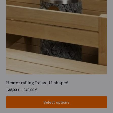
options
may
be
chosen
on
the
product
page
Heater railing Relax, U-shaped
Price
135,00
€
–
249,00
€
range:
135,00 €
Select options
through
249,00 €
This