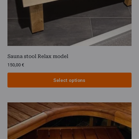
Sauna stool Relax model
150,00
€
Select options
This
product
has
multiple
variants.
The
options