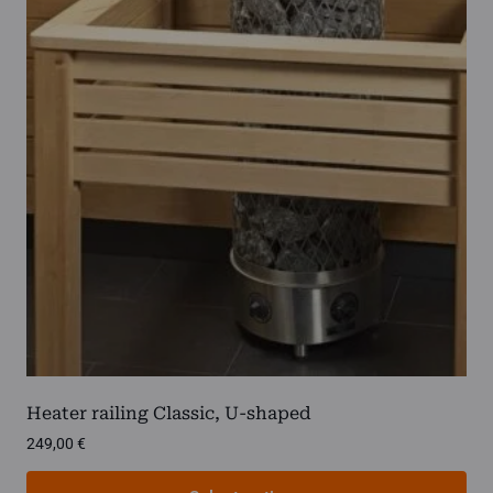
variants.
The
options
may
be
chosen
on
the
product
page
Heater railing Classic, U-shaped
249,00
€