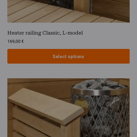
Heater railing Classic, L-model
169,00
€
Select options
This
product
has
multiple
variants.
The
options
may
be
chosen