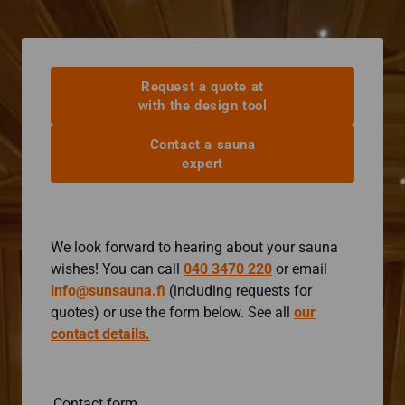
Request a quote at
with the design tool
Contact a sauna
expert
We look forward to hearing about your sauna
wishes! You can call
040 3470 220
or email
info@sunsauna.fi
(including requests for
quotes) or use the form below. See all
our
contact details.
Contact form