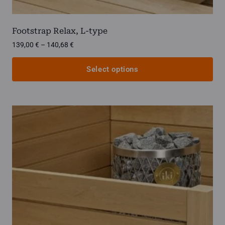
Footstrap Relax, L-type
Price
139,00
€
–
140,68
€
range:
139,00 €
Select options
through
140,68 €
This
product
has
multiple
variants.
The
options
may
be
chosen
on
the