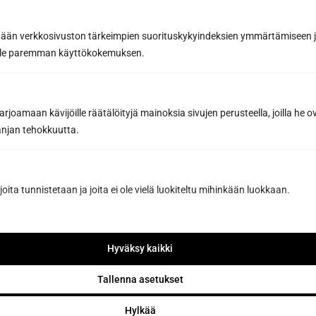
tään verkkosivuston tärkeimpien suorituskykyindeksien ymmärtämiseen ja
oille paremman käyttökokemuksen.
Footstrap Log, model i
joamaan kävijöille räätälöityjä mainoksia sivujen perusteella, joilla he 
100,20
€
jan tehokkuutta.
Select options
This
joita tunnistetaan ja joita ei ole vielä luokiteltu mihinkään luokkaan.
product
has
multiple
Hyväksy kaikki
variants.
The
Tallenna asetukset
options
may
Hylkää